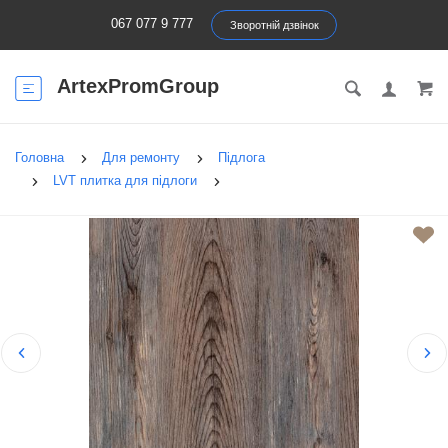
067 077 9 777
Зворотній дзвінок
ArtexPromGroup
Головна
Для ремонту
Підлога
LVT плитка для підлоги