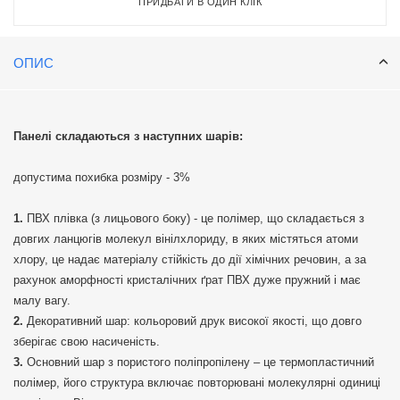
ПРИДБАТИ В ОДИН КЛІК
ОПИС
Панелі складаються з наступних шарів:
допустима похибка розміру - 3%
ПВХ плівка (з лицьового боку) - це полімер, що складається з
довгих ланцюгів молекул вінілхлориду, в яких містяться атоми
хлору, це надає матеріалу стійкість до дії хімічних речовин, а за
рахунок аморфності кристалічних ґрат ПВХ дуже пружний і має
малу вагу.
Декоративний шар: кольоровий друк високої якості, що довго
зберігає свою насиченість.
Основний шар з пористого поліпропілену – це термопластичний
полімер, його структура включає повторювані молекулярні одиниці