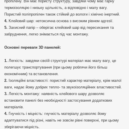
пропілену. Він має пористу структуру, завдяки чому має гарну
термоізоляцію і низьку щільність, а відповідно і малу вагу.
Пористий поліпропілен також стійкий до вологи і хімічно інертний.
Клейовий шар: нетоксична основа з високим рівнем адгезії.
Захисний папір – оберігає клейовий шар від пересихання та
забруднення, легко знімається під час монтажу.
Основні переваги 3D панелей:
Легкість: завдяки своїй структурі матеріал має малу вагу, це
полегшує транспортування (при цьому роблячи його більш
економічним) та встановлення.
Ізоляційні властивості: пористий характер матеріалу, крім малої
ваги, надає йому добрих тепло- та звукоізоляційних властивостей.
Легкість монтажу: наявність клейового шару дозволяє
встановити панелі без необхідності застосування додаткових
матеріалів.
Гнучкість і міцність: гнучкість матеріалу дозволяє йому
адаптуватися під різні, навіть не зовсім рівні поверхні, при цьому
зберігаючи міцність.