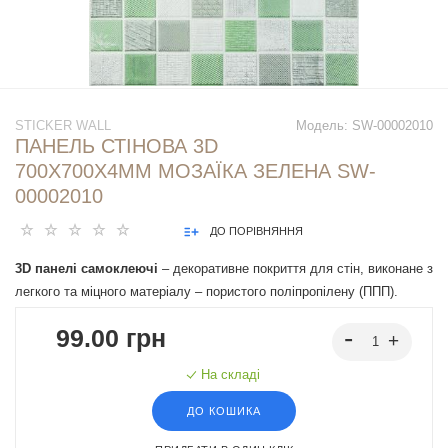
STICKER WALL
Модель:
SW-00002010
ПАНЕЛЬ СТІНОВА 3D
700Х700Х4ММ МОЗАЇКА ЗЕЛЕНА SW-
00002010
ДО ПОРІВНЯННЯ
3D панелі самоклеючі
– декоративне покриття для стін, виконане з
легкого та міцного матеріалу – пористого поліпропілену (ППП).
Основна особливість – рельєфний малюнок у вигляді цегли у
99.00 грн
широкому різноманітті кольорів та наявність клейового шару, що
дозволяє встановити панелі без необхідності застосування
На складі
додаткових матеріалів.
ДО КОШИКА