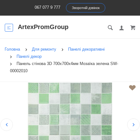
067 077 9 777
Зворотній дзвінок
ArtexPromGroup
Головна
Для ремонту
Панелі декоративні
Панелі декор
Панель стінова 3D 700х700х4мм Мозаїка зелена SW-
00002010