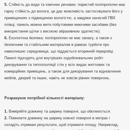
Стійкість до води та хімічних речовин: пористий поліпропілен має
гарну стійкість до вологи, це дає можливість застосовувати його у
приміщеннях з підвищеною вологістю, а завдяки захисній ПВХ
плівці, панель можна мити побутовими миючими засобами (без
використання щітки з високою абразивною здатністю).
Екологічна безпека: поліпропілен не має запаху, а також є
безпечним та стабільним матеріалом в рамках турботи про
навколишнє середовище, що піддається вторинній переробці.
Панелі підходять для внутрішніх оздоблювальних робіт:
декорування та теплоізоляції стін у всіх видах житлових та
комерційних приміщень, а також для декорування та відновлення
меблів, дверей та інших, навіть не зовсім рівних поверхонь.
Розрахунок потрібної кількості матеріалу:
Виміряйте довжину та ширину поверхні, що обклеюється.
Помножте довжину на ширину кожної поверхні в метрах і
складіть отримані результати, щоб отримати площу. Наприклад,