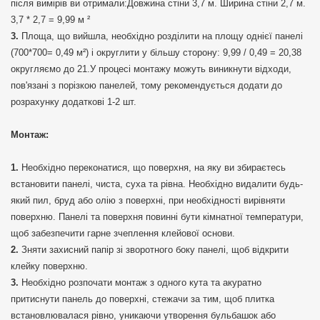
після вимірів ви отримали:Довжина стіни 3,7 м. Ширина стіни 2,7 м.
3,7 * 2,7 = 9,99 м ²
Площа, що вийшла, необхідно розділити на площу однієї панелі
(700*700= 0,49 м²) і округлити у більшу сторону: 9,99 / 0,49 = 20,38
округляємо до 21.У процесі монтажу можуть виникнути відходи,
пов'язані з порізкою панелей, тому рекомендується додати до
розрахунку додаткові 1-2 шт.
Монтаж:
Необхідно переконатися, що поверхня, на яку ви збираєтесь
встановити панелі, чиста, суха та рівна. Необхідно видалити будь-
який пил, бруд або олію з поверхні, при необхідності вирівняти
поверхню. Панелі та поверхня повинні бути кімнатної температури,
щоб забезпечити гарне зчеплення клейової основи.
Зняти захисний папір зі зворотного боку панелі, щоб відкрити
клейку поверхню.
Необхідно розпочати монтаж з одного кута та акуратно
притиснути панель до поверхні, стежачи за тим, щоб плитка
встановлювалася рівно, уникаючи утворення бульбашок або