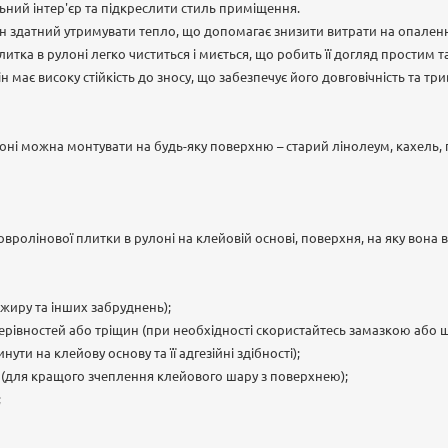
ьний інтер'єр та підкреслити стиль приміщення.
ін здатний утримувати тепло, що допомагає знизити витрати на опаленн
итка в рулоні легко чиститься і миється, що робить її догляд простим т
ін має високу стійкість до зносу, що забезпечує його довговічність та т
оні можна монтувати на будь-яку поверхню – старий лінолеум, кахель, п
вролінової плитки в рулоні на клейовій основі, поверхня, на яку вона
, жиру та інших забруднень);
нерівностей або тріщин (при необхідності скористайтесь замазкою або 
ути на клейову основу та її адгезійні здібності);
ºС (для кращого зчеплення клейового шару з поверхнею);
;