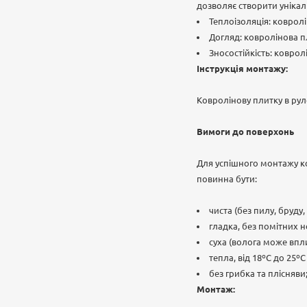
дозволяє створити унікал
Теплоізоляція: коврол
Догляд: ковролінова пл
Зносостійкість: коврол
Інструкція монтажу:
Ковролінову плитку в рул
Вимоги до поверхонь
Для успішного монтажу ко
повинна бути:
чиста (без пилу, бруду
гладка, без помітних 
суха (волога може вплин
тепла, від 18ºС до 25
без грибка та плісняви
Монтаж: