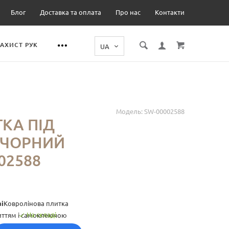
Блог
Доставка та оплата
Про нас
Контакти
ЗАХИСТ РУК
Модель:
SW-00002588
КА ПІД
 ЧОРНИЙ
02588
ві
Ковролінова плитка
На складі
иттям і самоклеючою
обити монтаж.