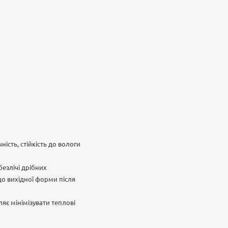
ість, стійкість до вологи
безлічі дрібних
 до вихідної форми після
яє мінімізувати теплові