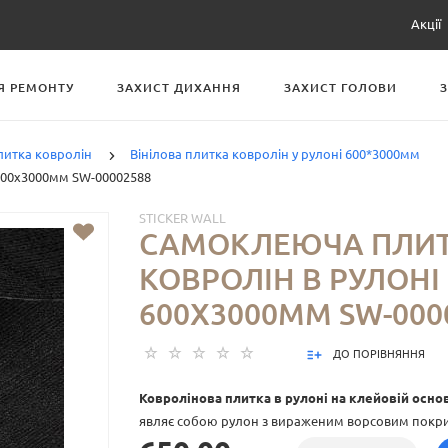
Акції
Я РЕМОНТУ
ЗАХИСТ ДИХАННЯ
ЗАХИСТ ГОЛОВИ
литка ковролін
Вінілова плитка ковролін у рулоні 600*3000мм
600х3000мм SW-00002588
STICKER WALL
САМОКЛЕЮЧА ПЛИТ
КОВРОЛІН В РУЛОНІ
600Х3000ММ SW-000
ДО ПОРІВНЯННЯ
Ковролінова плитка в рулоні на клейовій осно
являє собою рулон з вираженим ворсовим покр
основою, що дозволить максимально швидко зр