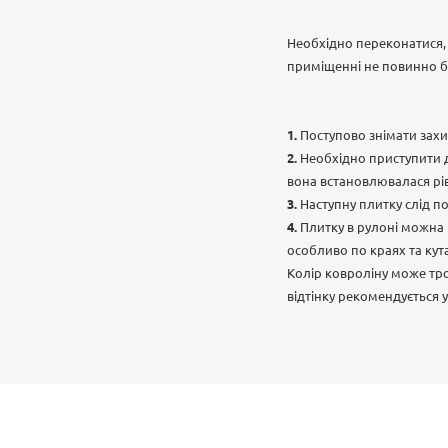
Необхідно переконатися, 
приміщенні не повинно бу
Поступово знімати захи
Необхідно приступити д
вона встановлювалася рі
Наступну плитку слід п
Плитку в рулоні можна 
особливо по краях та кут
Колір ковроліну може тро
відтінку рекомендується 