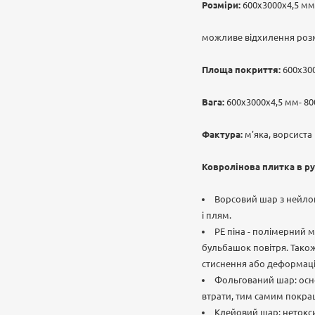
Розміри:
600х3000х4,5 мм
можливе відхилення розм
Площа покриття:
600х300
Вага:
600х3000х4,5 мм- 80
Фактура:
м'яка, ворсиста
Ковролінова плитка в ру
Ворсовий шар з нейлону
і плям.
РЕ піна - полімерний м
бульбашок повітря. Також,
стиснення або деформаці
Фольгований шар: осно
втрати, тим самим покра
Клейовий шар: нетокси