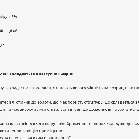
іру +-5%
0 – 1,8 м²
0 г
лоні складається з наступних шарів:
 – складається з волокон, які мають високу міцність на розрив, еластичн
атеріал, стійкий до вологи, що має пористу структуру, що складається з 
 піна має високу пружність і еластичність, що дозволяє їй повертатися
ї.
вна властивість цього шару – відображення теплових хвиль, що дозвол
щити теплоізоляцію приміщення.
чна основа з високим рівнем адгезії.