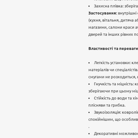
Захисна плівка: зберіг
Застосування:
внутрішні
(кухня, вітальня, дитяча 
магазини, салони краси а
дверей та інших рівних п
Властивості та переваги
Легкість установки: 
матеріалів чи спеціаліст
смугами не розходиться, 
Гнучкість та міцність:
зберігаючи при цьому міц
Стійкість до води та х
плісняви та грибка.
Звукоізоляція: коврол
спокійнішим, що особлив
.
Декоративні можливост