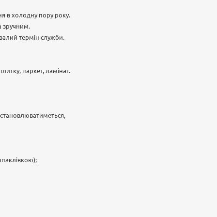
я в холодну пору року.
а зручним.
ривалий термін служби.
литку, паркет, ламінат.
 встановлюватиметься,
шпаклівкою);