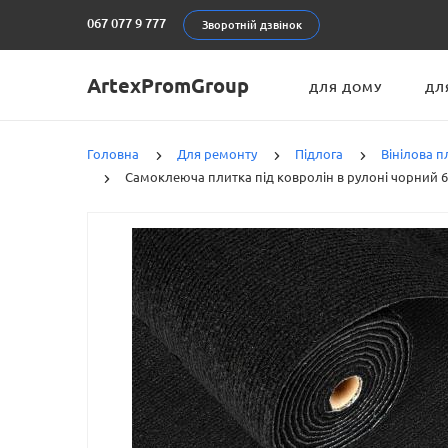
067 077 9 777
Зворотній дзвінок
ArtexPromGroup
ДЛЯ ДОМУ
ДЛ
Головна
Для ремонту
Підлога
Вінілова п
Самоклеюча плитка під ковролін в рулоні чорний 