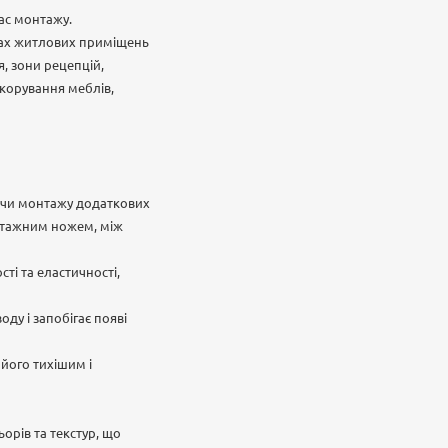
час монтажу.
идах житлових приміщень
я, зони рецепцій,
екорування меблів,
ючи монтажу додаткових
онтажним ножем, між
ті та еластичності,
оду і запобігає появі
 його тихішим і
орів та текстур, що