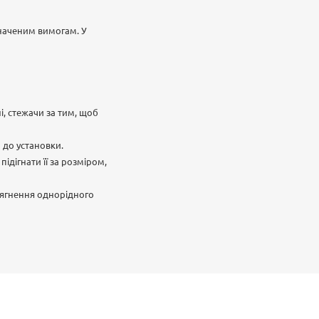
значеним вимогам. У
і, стежачи за тим, щоб
 до установки.
дігнати її за розміром,
сягнення однорідного