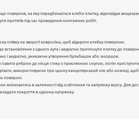
що поверхня, на яку передбачається клеїти плитку, відповідає вищеза
ти протягів під час проведення монтажних робіт.
сну плівку на звороті ковроліна, щоб відкрити клейку поверхню.
о встановлення з одного кута і акуратно притиснути плитку до поверхн
вно і акуратно, уникаючи утворення бульбашок або зморшок.
оставити ребром до місця стику з приклеєною смугою, потім приступити
різати, використовуючи при цьому канцелярський ніж або ножиці, щоб пі
ах поверхні.
хи змінюватись в залежності від освітлення та напрямку ворсу. Для до
укладати покриття в одному напрямку.