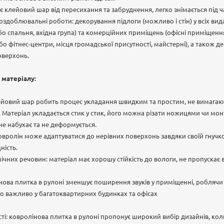
ає клейовий шар від пересихання та забруднення, легко знімається під 
 оздоблювальні роботи: декорування підлоги (можливо і стін) у всіх в
або спальня, вхідна група) та комерційних приміщень (офісні приміщенн
бо фітнес-центри, місця громадської присутності, майстерні), а також д
оверхонь.
 матеріалу:
клейовий шар робить процес укладання швидким та простим, не вимага
ів. Матеріал укладається стик у стик, його можна різати ножицями чи м
не набухає та не деформується.
 ковролін може адаптуватися до нерівних поверхонь завдяки своїй гнучкос
ність.
імічних речовин: матеріал має хорошу стійкість до вологи, не пропускає в
інова плитка в рулоні зменшує поширення звуків у приміщенні, роблячи
о важливо у багатоквартирних будинках та офісах
і: ковролінова плитка в рулоні пропонує широкий вибір дизайнів, коль