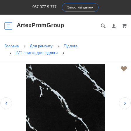
067 077 9 777
Зворотній дзвінок
ArtexPromGroup
Головна
Для ремонту
Підлога
LVT плитка для підлоги