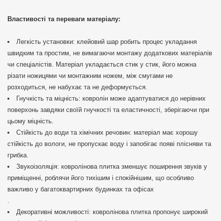
Властивості та переваги матеріалу:
Легкість установки: клейовий шар робить процес укладання
швидким та простим, не вимагаючи монтажу додаткових матеріалів
чи спеціалістів. Матеріал укладається стик у стик, його можна
різати ножицями чи монтажним ножем, між смугами не
розходиться, не набухає та не деформується.
Гнучкість та міцність: ковролін може адаптуватися до нерівних
поверхонь завдяки своїй гнучкості та еластичності, зберігаючи при
цьому міцність.
Стійкість до води та хімічних речовин: матеріал має хорошу
стійкість до вологи, не пропускає воду і запобігає появі плісняви та
грибка.
Звукоізоляція: ковролінова плитка зменшує поширення звуків у
приміщенні, роблячи його тихішим і спокійнішим, що особливо
важливо у багатоквартирних будинках та офісах
.
Декоративні можливості: ковролінова плитка пропонує широкий