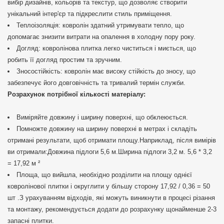
вибір дизайнів, кольорів та текстур, що дозволяє створити
унікальний інтер'єр та підкреслити стиль приміщення.
Теплоізоляція: ковролін здатний утримувати тепло, що
допомагає знизити витрати на опалення в холодну пору року.
Догляд: ковролінова плитка легко чиститься і миється, що
робить її догляд простим та зручним.
Зносостійкість: ковролін має високу стійкість до зносу, що
забезпечує його довговічність та тривалий термін служби.
Розрахунок потрібної кількості матеріалу:
Виміряйте довжину і ширину поверхні, що обклеюється.
Помножте довжину на ширину поверхні в метрах і складіть
отримані результати, щоб отримати площу.Наприклад, після вимірів
ви отримали:Довжина підлоги 5,6 м.Ширина підлоги 3,2 м. 5,6 * 3,2
= 17,92 м ²
Площа, що вийшла, необхідно розділити на площу однієї
ковролінової плитки і округлити у більшу сторону 17,92 / 0,36 = 50
шт .З урахуванням відходів, які можуть виникнути в процесі різання
та монтажу, рекомендується додати до розрахунку щонайменше 2-3
запасні плитки.