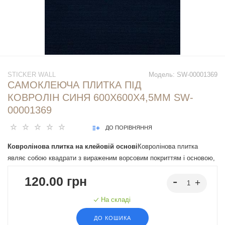
STICKER WALL
Модель:
SW-00001369
САМОКЛЕЮЧА ПЛИТКА ПІД
КОВРОЛІН СИНЯ 600Х600Х4,5ММ SW-
00001369
ДО ПОРІВНЯННЯ
Ковролінова плитка на клейовій основі
Ковролінова плитка
являє собою квадрати з вираженим ворсовим покриттям і основою,
що самоклеїться, що дозволить максимально швидко зробити
120.00 грн
монтаж.
На складі
ДО КОШИКА