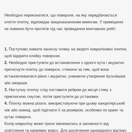
Необхідно переконатися, що поверхня, на яку передбачається
клеїти плитку, відповідає вищезазначеним вимогам. У приміщенні
не повинно бути протягів під час проведення монтажних робіт.
Поступово знімати захисну плівку на звороті ковролінової плитки,
щоб відкрити клейку поверхню.
Необхідно приступити до встановлення з одного кута і акуратно
притиснути плитку до поверхні, стежачи за тим, щоб вона
встановлювалася рівно і акуратно, уникаючи утворення бульбашок
або зморшок.
Наступну плитку слід поставити ребром до місця стику з
приклеєною смугою, потім приступити до установки.
Плитку можна різати, використовуючи при цьому канцелярський
ніж або ножиці, щоб підігнати її за розміром, особливо по краях та
кутах поверхні.
Колір ковроліну може трохи змінюватись в залежності від
освітлення та напрямку ворсу. Для досягнення однорідного відтінку