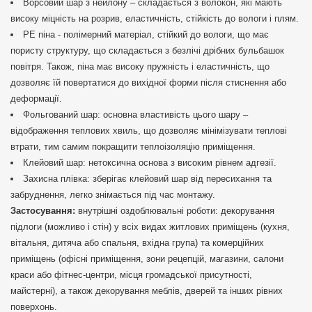
Ворсовий шар з нейлону – складається з волокон, які мають
високу міцність на розрив, еластичність, стійкість до вологи і плям.
РЕ піна - полімерний матеріал, стійкий до вологи, що має
пористу структуру, що складається з безлічі дрібних бульбашок
повітря. Також, піна має високу пружність і еластичність, що
дозволяє їй повертатися до вихідної форми після стиснення або
деформації.
Фольгований шар: основна властивість цього шару –
відображення теплових хвиль, що дозволяє мінімізувати теплові
втрати, тим самим покращити теплоізоляцію приміщення.
Клейовий шар: нетоксична основа з високим рівнем адгезії.
Захисна плівка: зберігає клейовий шар від пересихання та
забруднення, легко знімається під час монтажу.
Застосування:
внутрішні оздоблювальні роботи: декорування
підлоги (можливо і стін) у всіх видах житлових приміщень (кухня,
вітальня, дитяча або спальня, вхідна група) та комерційних
приміщень (офісні приміщення, зони рецепцій, магазини, салони
краси або фітнес-центри, місця громадської присутності,
майстерні), а також декорування меблів, дверей та інших рівних
поверхонь.