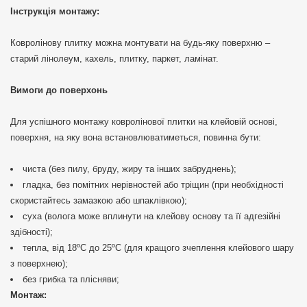
Інструкція монтажу:
Ковролінову плитку можна монтувати на будь-яку поверхню –
старий лінолеум, кахель, плитку, паркет, ламінат.
Вимоги до поверхонь
Для успішного монтажу ковролінової плитки на клейовій основі,
поверхня, на яку вона встановлюватиметься, повинна бути:
чиста (без пилу, бруду, жиру та інших забруднень);
гладка, без помітних нерівностей або тріщин (при необхідності
скористайтесь замазкою або шпаклівкою);
суха (волога може вплинути на клейову основу та її адгезійні
здібності);
тепла, від 18ºС до 25ºС (для кращого зчеплення клейового шару
з поверхнею);
без грибка та плісняви;
Монтаж: