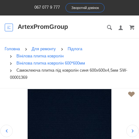
067 077 9 777
Зворотній дзвінок
ArtexPromGroup
Головна
Для ремонту
Підлога
Вінілова плитка ковролін
Вінілова плитка ковролін 600*600мм
Самоклеюча плитка під ковролін синя 600х600х4,5мм SW-
00001369