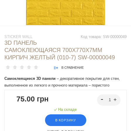
STICKER WALL
Код товара:
SW-00000049
3D ПАНЕЛЬ
САМОКЛЕЮЩАЯСЯ 700X770X7ММ
КИРПИЧ ЖЕЛТЫЙ (010-7) SW-00000049
В СРАВНЕНИЕ
Самоклеящиеся 3D панели
– декоративное покрытие для стен,
выполненное из легкого и прочного материала – пористого
полипропилена (ППП). Основная особенность - рельефный рисунок
75.00 грн
в виде кирпичей в широком разнообразии цветовой гаммы и
наличие клеевого слоя, что позволяет установить панели без
На складе
необходимости применения дополнительных материалов.
В КОРЗИНУ