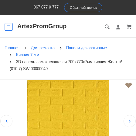
067 077 9 777
Обратный звонок
ArtexPromGroup
Главная
Для ремонта
Панели декоративные
Кирпич 7 мм
3D панель самоклеющаяся 700x770x7мм кирпич Желтый
(010-7) SW-00000049