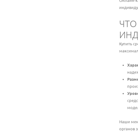
Онлайн-к
индивидуа
ЧТО
ИНД
Купить с
максимал
Хара
наде
Разм
прои
Уров
средс
моде
Наши мен
органов 