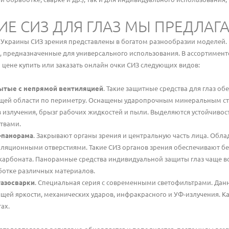
ИЕ СИЗ ДЛЯ ГЛАЗ МЫ ПРЕДЛАГ
 Украины СИЗ зрения представлены в богатом разнообразии моделей. К
, предназначенные для универсального использования. В ассортименте
 цене купить или заказать онлайн очки СИЗ следующих видов:
ытые с непрямой вентиляцией
. Такие защитные средства для глаз о
щей области по периметру. Оснащены ударопрочным минеральным сте
 излучения, брызг рабочих жидкостей и пыли. Выделяются устойчиво
твами.
-панорама
. Закрывают органы зрения и центральную часть лица. Об
ляционными отверстиями. Такие СИЗ органов зрения обеспечивают бе
арбоната. Панорамные средства индивидуальной защиты глаз чаще вс
ботке различных материалов.
газосварки
. Специальная серия с современными светофильтрами. Дан
щей яркости, механических ударов, инфракрасного и УФ-излучения. Ка
ах.