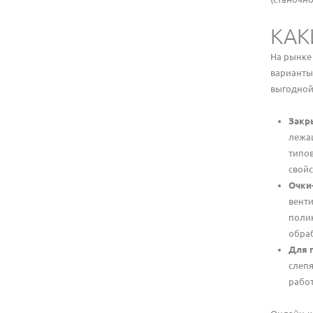
КАК
На рынке
варианты
выгодной
Закр
лежа
типов
свойс
Очки
венти
полик
обра
Для 
слепя
работ