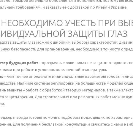
аталог товаров регулярно обновляется и пополняется, поэтому вы все
льным требованиям, и заказать её с доставкой по Киеву и Украине.
 НЕОБХОДИМО УЧЕСТЬ ПРИ ВЫ
ИВИДУАЛЬНОЙ ЗАЩИТЫ ГЛАЗ
редства защиты глаз можно с широким выбором характеристик, дизайна
ьную безопасность для органов зрения, необходимо в точности опре
ктер будущих работ
– прозрачные очки никак не защитят от яркого све
жными при работе в условиях повышенной температуры.
ер
– чем точнее определите индивидуальные параметры головы и лица,
зводстве. Наличие системы регулировки на большинстве моделей сущ
ень защиты
– работа с обработкой твердых материалов, а также элект
тв защиты зрения. Для строительных или ремонтных работ можно куп
ли.
еджеры всегда готовы помочь с подбором подходящих по характерис
зрения. Для получения бесплатной консультации свяжитесь с нами наи