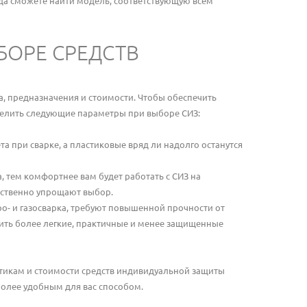
гда сможете найти модель, соответствующую всем
БОРЕ СРЕДСТВ
, предназначения и стоимости. Чтобы обеспечить
делить следующие параметры при выборе СИЗ:
та при сварке, а пластиковые вряд ли надолго останутся
 тем комфортнее вам будет работать с СИЗ на
ественно упрощают выбор.
ро- и газосварка, требуют повышенной прочности от
ить более легкие, практичные и менее защищенные
тикам и стоимости средств индивидуальной защиты
более удобным для вас способом.