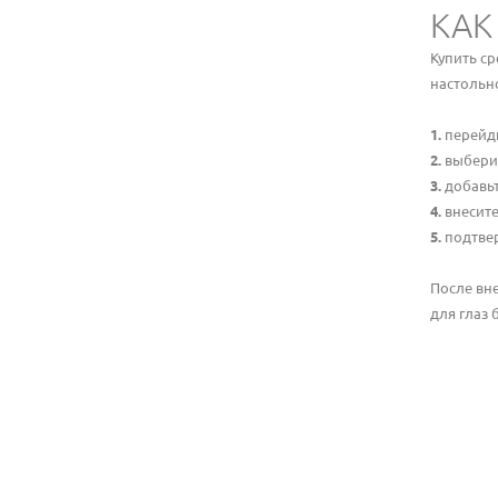
КАК
Купить с
настольно
перейди
выбери
добавь
внесите
подтвер
После вне
для глаз 