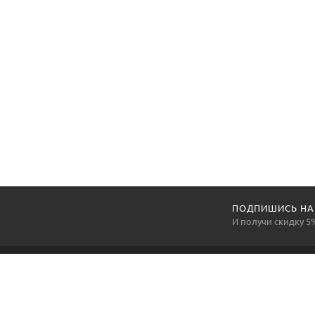
ПОДПИШИСЬ НА
И получи скидку 5
Компания «АртексПромГруп» —
национальный производитель и поставщик средств