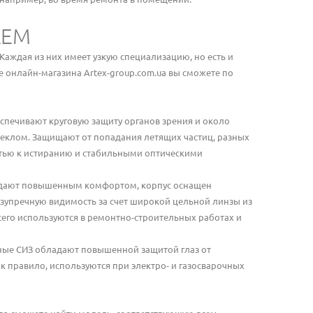
АЕМ
аждая из них имеет узкую специализацию, но есть и
 онлайн-магазина Artex-group.com.ua вы сможете по
беспечивают круговую защиту органов зрения и около
клом. Защищают от попадания летящих частиц, разных
стью к истиранию и стабильными оптическими
ладают повышенным комфортом, корпус оснащен
зупречную видимость за счет широкой цельной линзы из
его используются в ремонтно-строительных работах и
ные СИЗ обладают повышенной защитой глаз от
к правило, используются при электро- и газосварочных