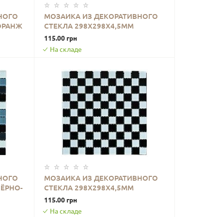
НОГО
МОЗАИКА ИЗ ДЕКОРАТИВНОГО
ОРАНЖ
СТЕКЛА 298Х298Х4,5ММ
В КОРЗИНУ
ОРАНЖЕВАЯ SW-00002365
115.00 грн
На складе
НОГО
МОЗАИКА ИЗ ДЕКОРАТИВНОГО
ЧЁРНО-
СТЕКЛА 298Х298Х4,5ММ
В КОРЗИНУ
ШАХМАТКА SW-00002366
115.00 грн
На складе