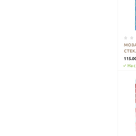
МОЗА
СТЕК
ГОЛУ
115.0
На 