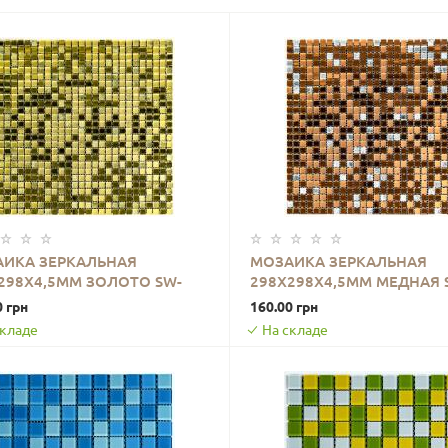
ИКА ЗЕРКАЛЬНАЯ
МОЗАИКА ЗЕРКАЛЬНАЯ
298Х4,5ММ ЗОЛОТО SW-
298Х298Х4,5ММ МЕДНАЯ 
В КОРЗИНУ
В КОРЗИНУ
2372
00002370
0 грн
160.00 грн
складе
На складе