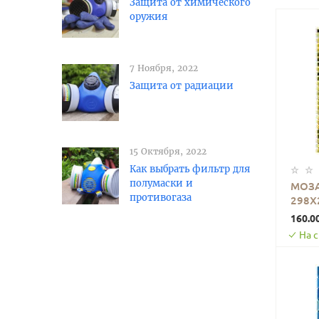
Защита от химического
оружия
7 Ноября, 2022
Защита от радиации
15 Октября, 2022
Как выбрать фильтр для
полумаски и
МОЗА
противогаза
298Х
0000
160.0
На 