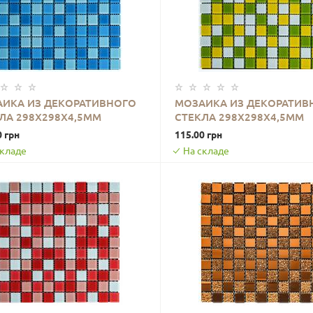
ИКА ИЗ ДЕКОРАТИВНОГО
МОЗАИКА ИЗ ДЕКОРАТИВ
ЛА 298Х298Х4,5ММ
СТЕКЛА 298Х298Х4,5ММ
В КОРЗИНУ
В КОРЗИНУ
БАЯ SW-00002354
ЖЕЛТО-ЗЕЛЁНАЯ SW-0000
0 грн
115.00 грн
складе
На складе