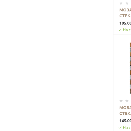
МОЗА
СТЕК
КРАС
105.0
На 
МОЗА
СТЕК
СЕРЫ
145.0
На 