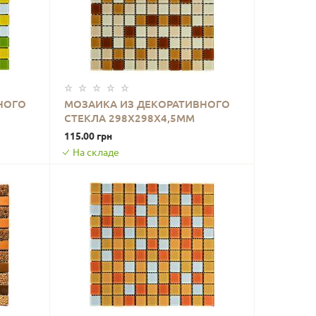
НОГО
МОЗАИКА ИЗ ДЕКОРАТИВНОГО
СТЕКЛА 298Х298Х4,5ММ
В КОРЗИНУ
2362
КОРИЧНЕВАЯ SW-00002363
115.00 грн
На складе