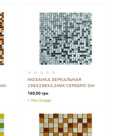
МОЗАИКА ЗЕРКАЛЬНАЯ
SW-
298Х298Х4,5ММ СЕРЕБРО SW-
В КОРЗИНУ
00002371
160.00 грн
На складе