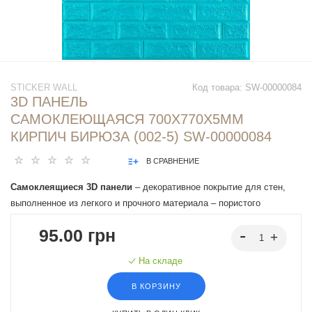
STICKER WALL
Код товара:
SW-00000084
3D ПАНЕЛЬ
САМОКЛЕЮЩАЯСЯ 700Х770Х5ММ
КИРПИЧ БИРЮЗА (002-5) SW-00000084
В СРАВНЕНИЕ
Самоклеящиеся 3D панели
– декоративное покрытие для стен,
выполненное из легкого и прочного материала – пористого
полипропилена (ППП). Основная особенность - рельефный рисунок
95.00 грн
в виде кирпичей в широком разнообразии цветовой гаммы и
наличие клеевого слоя, что позволяет установить панели без
На складе
необходимости применения дополнительных материалов.
В КОРЗИНУ