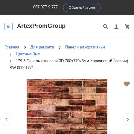
067 077 9 777
Обратный звонок
ArtexPromGroup
Главная
Для ремонта
Панели декоративные
Цветные 3мм
179-3 Панель стеновая 3D 700х770х3мм Коричневый (кирпич)
SW-00001771