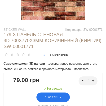
STICKER WALL
Код товара:
SW-00001771
179-3 ПАНЕЛЬ СТЕНОВАЯ
3D 700Х770Х3ММ КОРИЧНЕВЫЙ (КИРПИЧ)
SW-00001771
В СРАВНЕНИЕ
Самоклеящиеся 3D панели
– декоративное покрытие для стен,
выполненное из легкого и прочного материала – пористого
полипропилена (ППП). Основная особенность - рельефный рисунок
79.00 грн
в виде кирпичей в широком разнообразии цветовой гаммы и
наличие клеевого слоя, что позволяет установить панели без
На складе
необходимости применения дополнительных материалов.
В КОРЗИНУ