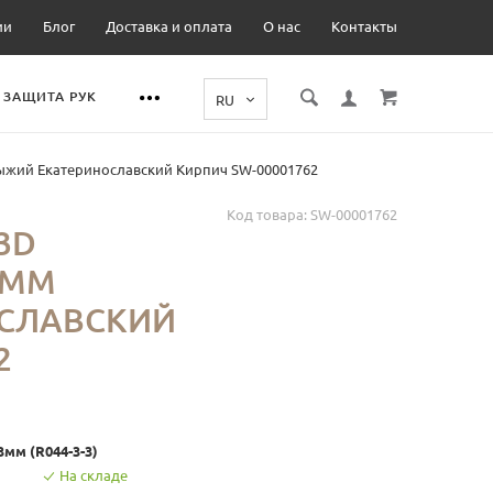
ии
Блог
Доставка и оплата
О нас
Контакты
ЗАЩИТА РУК
ыжий Екатеринославский Кирпич SW-00001762
Код товара:
SW-00001762
3D
3ММ
СЛАВСКИЙ
2
мм (R044-3-3)
На складе