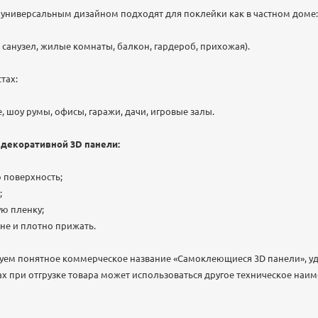
универсальным дизайном подходят для поклейки как в частном доме:
 санузел, жилые комнаты, балкон, гардероб, прихожая).
тах:
, шоу румы, офисы, гаражи, дачи, игровые залы.
 декоративной 3D панели:
 поверхность;
;
ую пленку;
ене и плотно прижать.
уем понятное коммерческое название «Самоклеющиеся 3D панели», у
ах при отгрузке товара может использоваться другое техническое наи