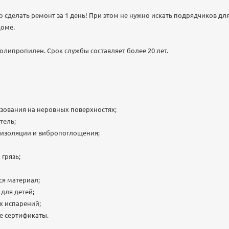
 сделать ремонт за 1 день! При этом не нужно искать подрядчиков дл
доме.
олипропилен. Срок службы составляет более 20 лет.
зования на неровных поверхностях;
тель;
оизоляции и вибропоглощения;
 грязь;
я материал;
для детей;
х испарений;
е сертификаты.