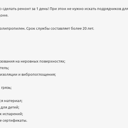
 сделать ремонт за 1 день! При этом не нужно искать подрядчиков дл
доме.
олипропилен. Срок службы составляет более 20 лет.
зования на неровных поверхностях;
тель;
оизоляции и вибропоглощения;
 грязь;
я материал;
для детей;
х испарений;
е сертификаты.