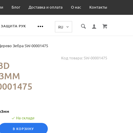
ии
Блог
Доставка и оплата
О нас
Контакты
ЗАЩИТА РУК
ерево Зебра SW-00001475
Код товара:
SW-00001475
3D
Х3ММ
0001475
0x3мм
На складе
В КОРЗИНУ