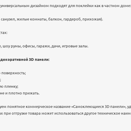
универсальным дизайном подходят для поклейки как в частном доме:
 санузел, жилые комнаты, балкон, гардероб, прихожая).
тах:
, шоу румы, офисы, гаражи, дачи, игровые залы.
 декоративной 3D панели:
 поверхность;
;
ую пленку;
ене и плотно прижать.
уем понятное коммерческое название «Самоклеющиеся 3D панели», у
ах при отгрузке товара может использоваться другое техническое наи