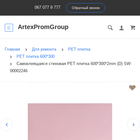
067 077 9 777
Обратный звонок
ArtexPromGroup
Главная
Для ремонта
PЕT плитка
PET плитка 600*300
Самоклеящаяся стеновая PET плитка 600*300*2mm (D) SW-
00002246