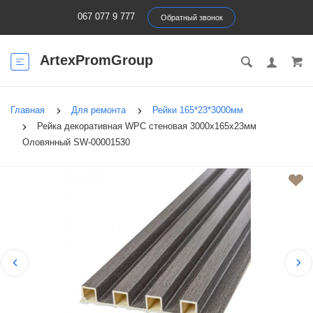
067 077 9 777
Обратный звонок
ArtexPromGroup
Главная
Для ремонта
Рейки 165*23*3000мм
Рейка декоративная WPC стеновая 3000х165х23мм
Оловянный SW-00001530