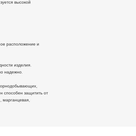
изуется высокой
ое расположение и
дности изделия.
но надежно.
 горнодобывающих,
н способен защитить от
, марганцевая,