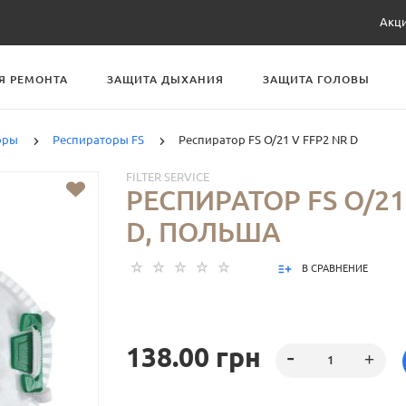
Акц
Я РЕМОНТА
ЗАЩИТА ДЫХАНИЯ
ЗАЩИТА ГОЛОВЫ
оры
Респираторы FS
Респиратор FS O/21 V FFP2 NR D
FILTER SERVICE
РЕСПИРАТОР FS O/21
D, ПОЛЬША
В СРАВНЕНИЕ
138.00 грн