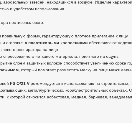
ц, аэрозольных взвесей, находящихся в воздухе. Изделие характер
тью и удобством использования.
ора противопылевого:
 правильную форму, гарантирующую плотное прилегание к лицу.
ни оголовья
с пластиковыми креплениями
обеспечивают надежн
левого респиратора на лице.
но спрессованного нетканого материала, приятного на ощупь.
рытие слоем защитных волокон способствует увеличению срока го
 зажимом
, который помогает разместить маску на лице максималь
левой
FS O/21 V
рекомендуется к использованию на строительных,
батывающих, металлургических, кораблестроительных объектах. О
ти, к которой относится асбестовая, медная, бариевая, ванадиевая