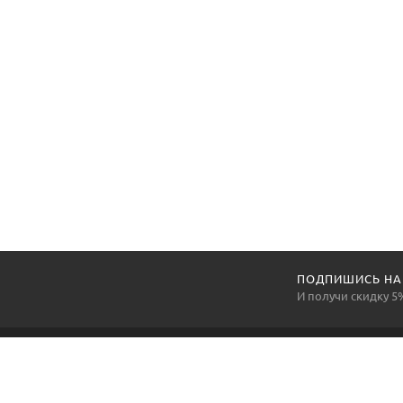
ПОДПИШИСЬ НА
И получи скидку 5
Компания «АртексПромГруп» —