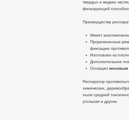
твердых и жидких части
фильтрующей способнос
Преимущества респират
Имеет анатомически
Прорезиненные рем
фиксацию противопы
Изготовлен из плот
Дополнительное пок
Оснащен
носовым
Респиратор противопы
химических, деревообра
пыли средней токсичнос
угольная и другие.