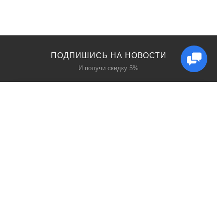
ПОДПИШИСЬ НА НОВОСТИ
И получи скидку 5%
КАТАЛОГ
ИНТЕРЕСНОЕ
Защита дыхания
Блог
Защита головы
Акции
Защита рук
Производители