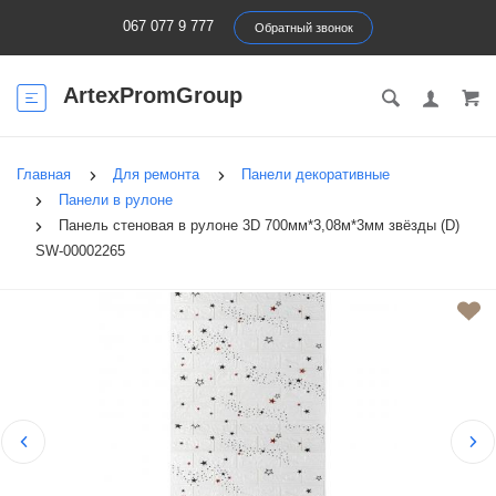
067 077 9 777
Обратный звонок
ArtexPromGroup
Главная
Для ремонта
Панели декоративные
Панели в рулоне
Панель стеновая в рулоне 3D 700мм*3,08м*3мм звёзды (D)
SW-00002265