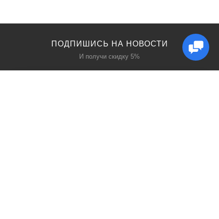
ПОДПИШИСЬ НА НОВОСТИ
И получи скидку 5%
КАТАЛОГ
ИНТЕРЕСНОЕ
Защита дыхания
Блог
Защита головы
Акции
Защита рук
Производители
Защита глаз
Поиск