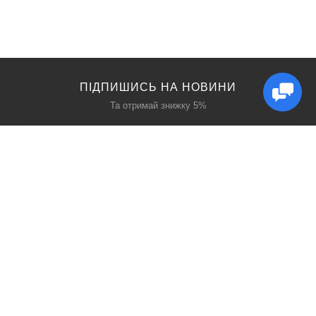
ПІДПИШИСЬ НА НОВИНИ
Та отримай знижку 5%
КАТАЛОГ
ЦІКАВЕ
Захист дихання
Блог
Захист голови
Акції
Захист рук
Виробники