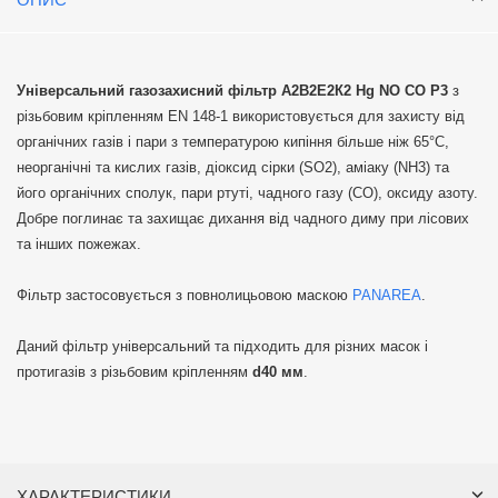
Універсальний газозахисний фільтр А2В2Е2К2 Нg NO CO P3
з
різьбовим кріпленням EN 148-1 використовується для захисту від
органічних газів і пари з температурою кипіння більше ніж 65°C,
неорганічні та кислих газів, діоксид сірки (SO2), аміаку (NH3) та
його органічних сполук, пари ртуті, чадного газу (CO), оксиду азоту.
Добре поглинає та захищає дихання від чадного диму при лісових
та інших пожежах.
Фільтр застосовується з повнолицьовою маскою
PANAREA
.
Даний фільтр універсальний та підходить для різних масок і
протигазів з різьбовим кріпленням
d40 мм
.
ХАРАКТЕРИСТИКИ