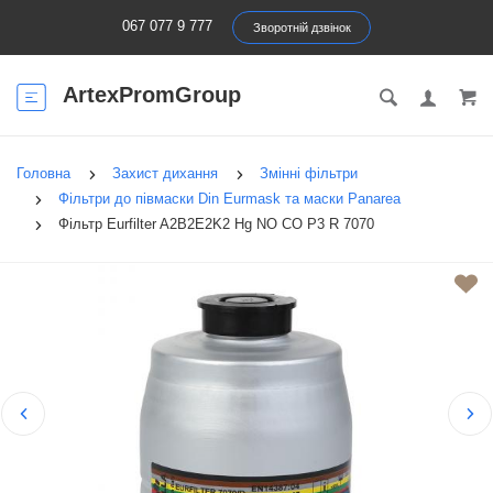
067 077 9 777
Зворотній дзвінок
ArtexPromGroup
Головна
Захист дихання
Змінні фільтри
Фільтри до півмаски Din Eurmask та маски Panarea
Фільтр Eurfilter A2B2E2K2 Hg NO CO P3 R 7070