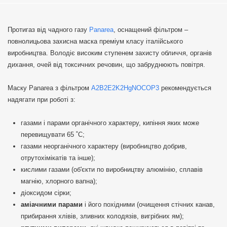
Протигаз від чадного газу
Panareа
, оснащений фільтром –
повнолицьова захисна маска преміум класу італійського
виробництва. Володіє високим ступенем захисту обличчя, органів
дихання, очей від токсичних речовин, що забруднюють повітря.
Маску Panarea з фільтром
A2B2E2K2HgNOCOP3
рекомендується
надягати при роботі з:
газами і парами органічного характеру, кипіння яких може
перевищувати 65 ˚С;
газами неорганічного характеру (виробництво добрив,
отрутохімікатів та інше);
кислими газами (об'єкти по виробництву алюмінію, сплавів
магнію, хлорного вапна);
діоксидом сірки;
аміачними парами
і його похідними (очищення стічних канав,
прибирання хлівів, зливних колодязів, вигрібних ям);