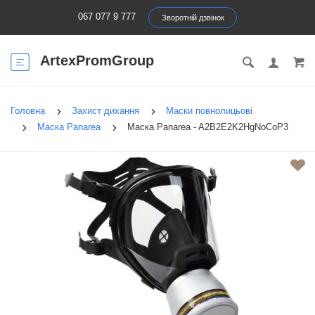
067 077 9 777
Зворотній дзвінок
ArtexPromGroup
Головна
Захист дихання
Маски повнолицьові
Маска Panarea
Маска Panarea - A2B2E2K2HgNoCoР3