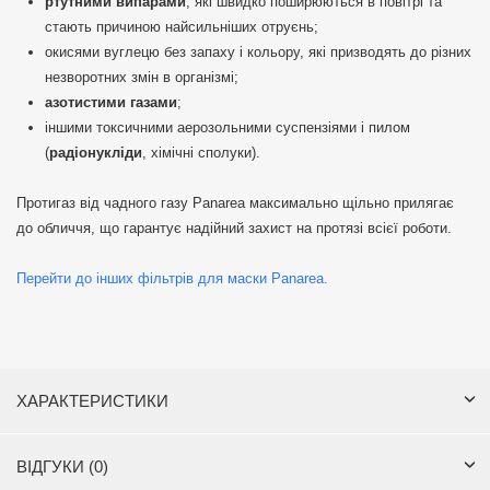
ртутними випарами
, які швидко поширюються в повітрі та
стають причиною найсильніших отруєнь;
окисями вуглецю без запаху і кольору, які призводять до різних
незворотних змін в організмі;
азотистими газами
;
іншими токсичними аерозольними суспензіями і пилом
(
радіонукліди
, хімічні сполуки).
Протигаз від чадного газу Panareа максимально щільно прилягає
до обличчя, що гарантує надійний захист на протязі всієї роботи.
Перейти до інших фільтрів для маски Panarea.
ХАРАКТЕРИСТИКИ
ВІДГУКИ (0)