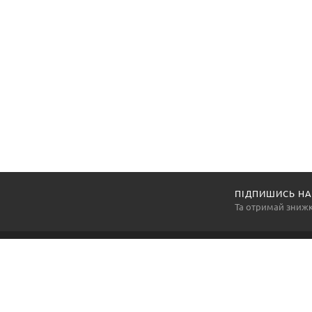
ПІДПИШИСЬ НА
Та отримай зниж
Компанія «АртексПромГруп» — національний виробник
та постачальник засобів індивідуального захисту, а
також багатьох інших товарів виробничої групи, так