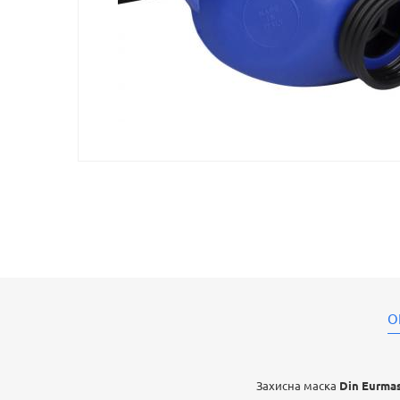
О
Захисна маска
Din Eurma