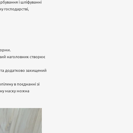
рбування і шліфуванні
у господарстві,
форми.
овий наголовник створює
і та додатково захищений
опілену в поєднанні зі
сну маску можна