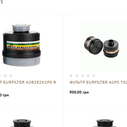
И
Р EURFILTER A2B2E2K2P3 R
ФІЛЬТР EURFILTER А2Р3 70
900.00 грн
0 грн