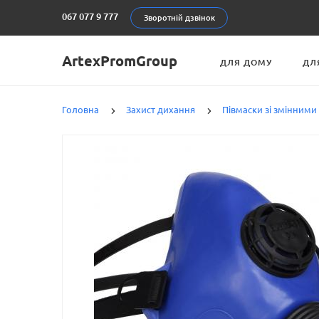
067 077 9 777
Зворотній дзвінок
ArtexPromGroup
ДЛЯ ДОМУ
ДЛ
Головна
Захист дихання
Півмаски зі змінними