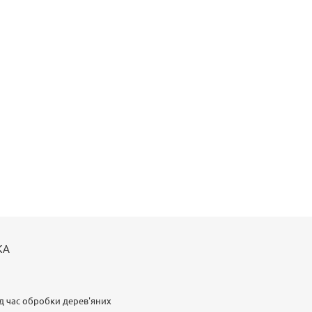
КА
ід час обробки дерев'яних