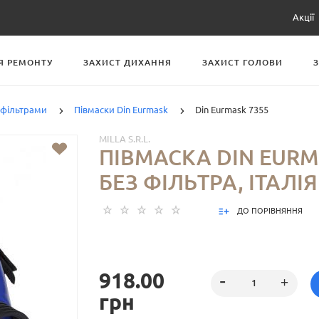
Акції
Я РЕМОНТУ
ЗАХИСТ ДИХАННЯ
ЗАХИСТ ГОЛОВИ
 фільтрами
Півмаски Din Eurmask
Din Eurmask 7355
MILLA S.R.L.
ПІВМАСКА DIN EURM
БЕЗ ФІЛЬТРА, ІТАЛІЯ
ДО ПОРІВНЯННЯ
918.00
грн