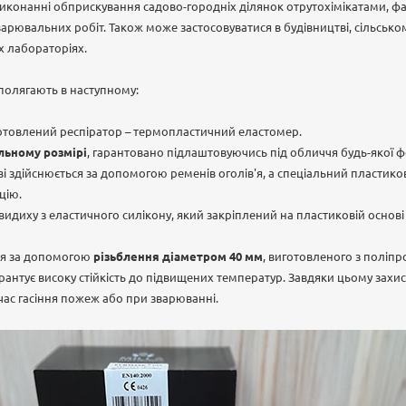
иконанні обприскування садово-городніх ділянок отрутохімікатами, фа
арювальних робіт. Також може застосовуватися в будівництві, сільськом
х лабораторіях.
полягають в наступному:
готовлений респіратор – термопластичний еластомер.
льному розмірі
, гарантовано підлаштовуючись під обличчя будь-якої 
і здійснюється за допомогою ременів оголів'я, а спеціальний пластик
цію.
диху з еластичного силікону, який закріплений на пластиковій основ
я за допомогою
різьблення діаметром 40 мм
, виготовленого з поліпр
антує високу стійкість до підвищених температур. Завдяки цьому захи
час гасіння пожеж або при зварюванні.