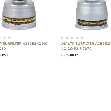
Р EURFILTER A2B2E2K2 HG
ФІЛЬТР EURFILTER A2B2E2
7060
NO CO P3 R 7070
0 грн
2 520.00 грн