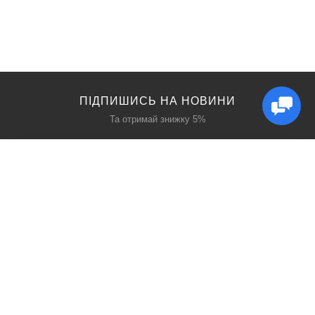
ПІДПИШИСЬ НА НОВИНИ
Та отримай знижку 5%
КАТАЛОГ
ЦІКАВЕ
Захист дихання
Блог
Захист голови
Акції