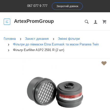
067 077 9 777
Зворотній дзвінок
ArtexPromGroup
Головна
Захист дихання
Змінні фільтри
Фільтри до півмаски Etna Eurmask та маски Panarea Twin
Фільтр Eurfilter A1P2 2591 R (2 шт)