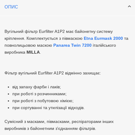
ОПИС
Вугільний фільтр Eurfilter A1P2 має байонетну систему
кріплення. Комплектується з півмаскою
Etna Eurmask 2000
та
повнолицьовою маскою
Panarea Twin 7200
італійського
виробника
MILLA
.
Фільтр вугільний Eurfilter A1P2 відмінно захищає:
від запаху фарби і лаків;
при роботі з розчинниками;
при роботі з побутовою хімією;
при сортуванні та утилізації відходів.
Сумісний з масками, півмасками, респіраторами інших
виробників з байонетним з'єднанням фільтрів.