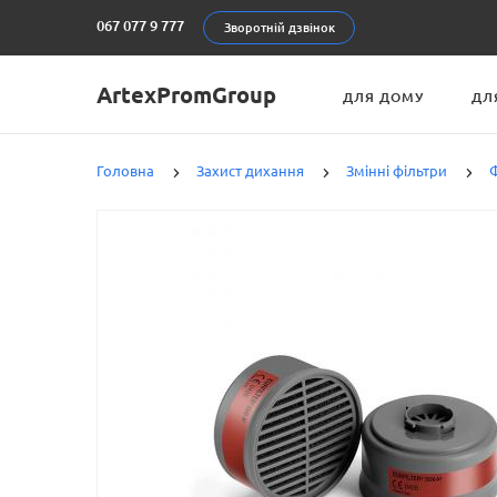
067 077 9 777
Зворотній дзвінок
ArtexPromGroup
ДЛЯ ДОМУ
ДЛ
Головна
Захист дихання
Змінні фільтри
Ф