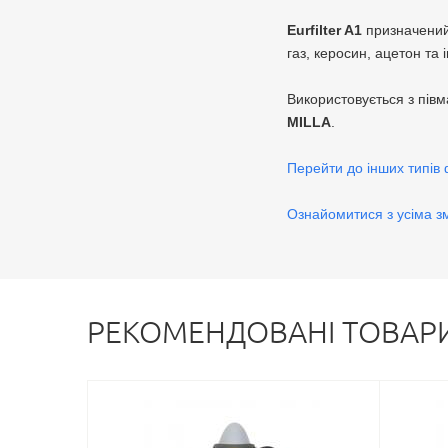
Eurfilter A1
призначений 
газ, керосин, ацетон та 
Використовується з пів
MILLA
.
Перейти до інших типів фі
Ознайомитися з усіма зм
РЕКОМЕНДОВАНІ ТОВАР