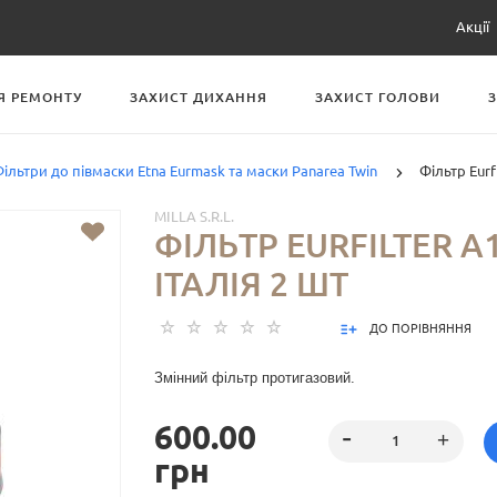
Акції
Я РЕМОНТУ
ЗАХИСТ ДИХАННЯ
ЗАХИСТ ГОЛОВИ
ільтри до півмаски Etna Eurmask та маски Panarea Twin
Фільтр Eurf
MILLA S.R.L.
ФІЛЬТР EURFILTER А1
ІТАЛІЯ 2 ШТ
ДО ПОРІВНЯННЯ
Змінний фільтр протигазовий.
600.00
грн