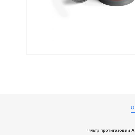
О
Фільтр
протигазовий А