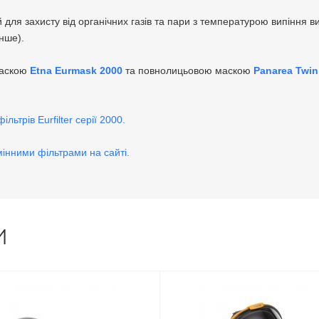
для захисту від органічних газів та пари з температурою випіння в
інше).
маскою
Etna Eurmask 2000
та повнолицьовою маскою
Panarea Twin
льтрів Eurfilter серії 2000.
інними фільтрами на сайті.
И