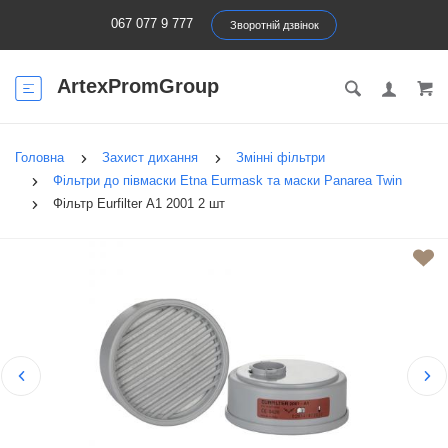
067 077 9 777
Зворотній дзвінок
ArtexPromGroup
Головна
Захист дихання
Змінні фільтри
Фільтри до півмаски Etna Eurmask та маски Panarea Twin
Фільтр Eurfilter А1 2001 2 шт