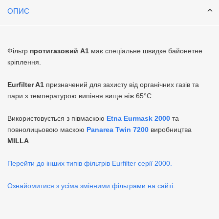
ОПИС
Фільтр
протигазовий А1
має спеціальне швидке байонетне
кріплення.
Eurfilter A1
призначений для захисту від органічних газів та
пари з температурою випіння вище ніж 65°С.
Використовується з півмаскою
Etna Eurmask 2000
та
повнолицьовою маскою
Panarea Twin 7200
виробництва
MILLA
.
Перейти до інших типів фільтрів Eurfilter серії 2000.
Ознайомитися з усіма змінними фільтрами на сайті.