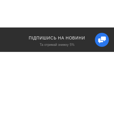
ПІДПИШИСЬ НА НОВИНИ
Та отримай знижку 5%
КАТАЛОГ
ЦІКАВЕ
Захист дихання
Блог
Захист голови
Акції