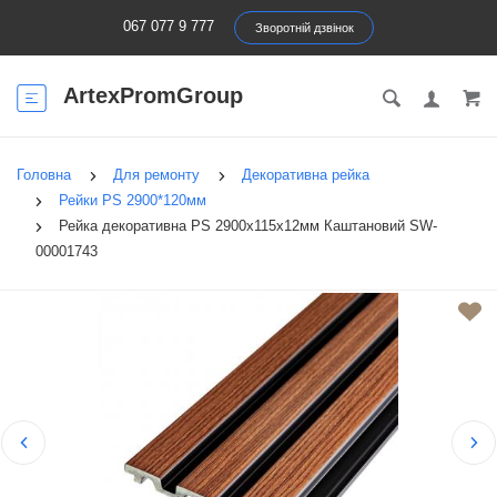
067 077 9 777
Зворотній дзвінок
ArtexPromGroup
Головна
Для ремонту
Декоративна рейка
Рейки PS 2900*120мм
Рейка декоративна PS 2900х115х12мм Каштановий SW-
00001743