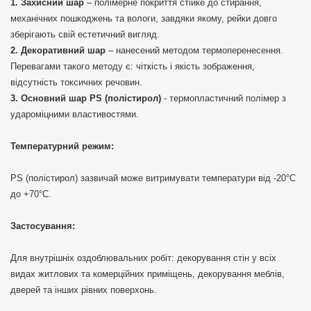
Захисний шар
– полімерне покриття стійке до стирання,
механічних пошкоджень та вологи, завдяки якому, рейки довго
зберігають свій естетичний вигляд.
Декоративний шар
– нанесений методом термоперенесення.
Перевагами такого методу є: чіткість і якість зображення,
відсутність токсичних речовин.
Основний шар PS (полістирол)
- термопластичний полімер з
удароміцними властивостями.
Температурний режим:
PS (полістирол) зазвичай може витримувати температури від -20°C
до +70°C.
Застосування:
Для внутрішніх оздоблювальних робіт: декорування стін у всіх
видах житлових та комерційних приміщень, декорування меблів,
дверей та інших рівних поверхонь.