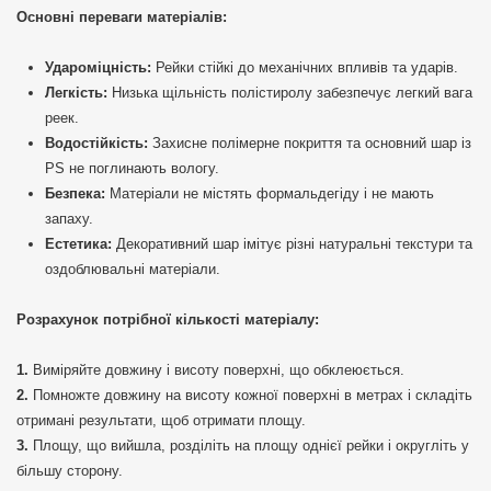
Основні переваги матеріалів:
Удароміцність:
Рейки стійкі до механічних впливів та ударів.
Легкість:
Низька щільність полістиролу забезпечує легкий вага
реек.
Водостійкість:
Захисне полімерне покриття та основний шар із
PS не поглинають вологу.
Безпека:
Матеріали не містять формальдегіду і не мають
запаху.
Естетика:
Декоративний шар імітує різні натуральні текстури та
оздоблювальні матеріали.
Розрахунок потрібної кількості матеріалу:
Виміряйте довжину і висоту поверхні, що обклеюється.
Помножте довжину на висоту кожної поверхні в метрах і складіть
отримані результати, щоб отримати площу.
Площу, що вийшла, розділіть на площу однієї рейки і округліть у
більшу сторону.