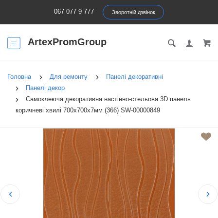
067 077 9 777
Зворотній дзвінок
ArtexPromGroup
Головна
Для ремонту
Панелі декоративні
Панелі декор
Самоклеюча декоративна настінно-стельова 3D панель
коричневі хвилі 700x700x7мм (366) SW-00000849