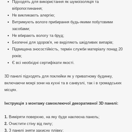
Підходять для використання як шумоізоляція та
вібропоглинання;
Не викликають алергію;
Витримують вологе прибирання будь-якими побутовими
засобами;
Не вбирають вологу та бруд;
Безпечні для здоров'я, не виділяють шкідливих випарів;
Підвищена зносостійкість, термін служби матеріалу понад 20
років;
Є всі необхідні сертифікати якості.
3D панелі підходять для поклейки як у приватному будинку,
включаючи мокрі зони на кухні та в санвузлі, так і в громадських
місцях.
Інструкція з монтажу самоклеючої декоративної 3D панелі:
Виміряти поверхню, на яку буде наклеєна панель;
Очистити стіну від пилу;
З панелі зняти захисну плівку;