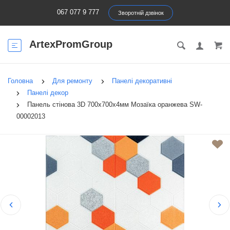
067 077 9 777
Зворотній дзвінок
ArtexPromGroup
Головна
Для ремонту
Панелі декоративні
Панелі декор
Панель стінова 3D 700х700х4мм Мозаїка оранжева SW-
00002013