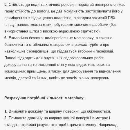
Стійкість до води та хімічних речовин: пористий поліпропілен має
гарну стійкість до вологи, це дає можливість застосовувати його у
приміщеннях з підвищеною вологістю, а завдяки захисній ПВХ
плівці, панель можна мити побутовими миючими засобами (без
використання щітки з високою абразивною здатністю).
Екологічна безпека: поліпропілен не має запаху, а також є
безпечним та стабільним матеріалом в рамках турботи про
навколишнє середовище, що піддається вторинній переробці.
Панелі підходять для внутрішніх оздоблювальних робіт:
декорування та теплоізоляції стін у всіх видах житлових та
комерційних приміщень, а також для декорування та відновлення
меблів, дверей та інших, навіть не зовсім рівних поверхонь.
Розрахунок потрібної кількості матеріалу:
Виміряйте довжину та ширину поверхні, що обклеюється.
Помножте довжину на ширину кожної поверхні в метрах і
складіть отримані результати, щоб отримати площу. Наприклад,