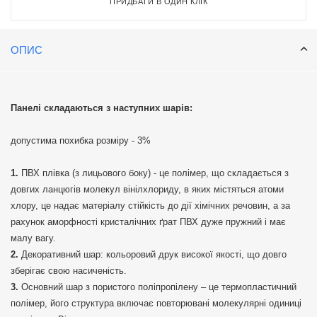
ПРИДБАТИ В ОДИН КЛІК
ОПИС
Панелі складаються з наступних шарів:
допустима похибка розміру - 3%
ПВХ плівка (з лицьового боку) - це полімер, що складається з
довгих ланцюгів молекул вінілхлориду, в яких містяться атоми
хлору, це надає матеріалу стійкість до дії хімічних речовин, а за
рахунок аморфності кристалічних ґрат ПВХ дуже пружний і має
малу вагу.
Декоративний шар: кольоровий друк високої якості, що довго
зберігає свою насиченість.
Основний шар з пористого поліпропілену – це термопластичний
полімер, його структура включає повторювані молекулярні одиниці