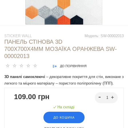
STICKER WALL
Модель:
SW-00002013
ПАНЕЛЬ СТІНОВА 3D
700Х700Х4ММ МОЗАЇКА ОРАНЖЕВА SW-
00002013
ДО ПОРІВНЯННЯ
3D панелі самоклеючі
– декоративне покриття для стін, виконане з
легкого та міцного матеріалу – пористого поліпропілену (ППП).
Основна особливість – рельєфний малюнок у вигляді цегли у
109.00 грн
широкому різноманітті кольорів та наявність клейового шару, що
дозволяє встановити панелі без необхідності застосування
На складі
додаткових матеріалів.
ДО КОШИКА