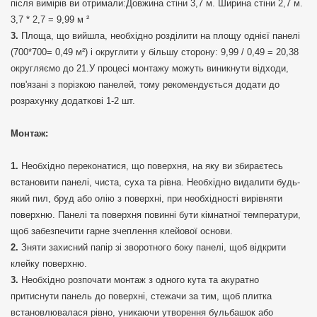
після вимірів ви отримали:Довжина стіни 3,7 м. Ширина стіни 2,7 м.
3,7 * 2,7 = 9,99 м ²
Площа, що вийшла, необхідно розділити на площу однієї панелі
(700*700= 0,49 м²) і округлити у більшу сторону: 9,99 / 0,49 = 20,38
округляємо до 21.У процесі монтажу можуть виникнути відходи,
пов'язані з порізкою панелей, тому рекомендується додати до
розрахунку додаткові 1-2 шт.
Монтаж:
Необхідно переконатися, що поверхня, на яку ви збираєтесь
встановити панелі, чиста, суха та рівна. Необхідно видалити будь-
який пил, бруд або олію з поверхні, при необхідності вирівняти
поверхню. Панелі та поверхня повинні бути кімнатної температури,
щоб забезпечити гарне зчеплення клейової основи.
Зняти захисний папір зі зворотного боку панелі, щоб відкрити
клейку поверхню.
Необхідно розпочати монтаж з одного кута та акуратно
притиснути панель до поверхні, стежачи за тим, щоб плитка
встановлювалася рівно, уникаючи утворення бульбашок або