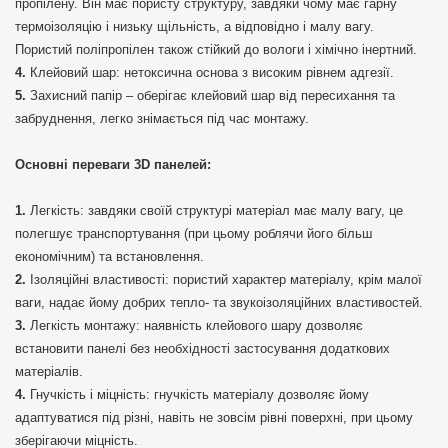
пропілену. Він має пористу структуру, завдяки чому має гарну
термоізоляцію і низьку щільність, а відповідно і малу вагу.
Пористий поліпропілен також стійкий до вологи і хімічно інертний.
Клейовий шар: нетоксична основа з високим рівнем адгезії.
Захисний папір – оберігає клейовий шар від пересихання та
забруднення, легко знімається під час монтажу.
Основні переваги 3D панелей:
Легкість: завдяки своїй структурі матеріал має малу вагу, це
полегшує транспортування (при цьому роблячи його більш
економічним) та встановлення.
Ізоляційні властивості: пористий характер матеріалу, крім малої
ваги, надає йому добрих тепло- та звукоізоляційних властивостей.
Легкість монтажу: наявність клейового шару дозволяє
встановити панелі без необхідності застосування додаткових
матеріалів.
Гнучкість і міцність: гнучкість матеріалу дозволяє йому
адаптуватися під різні, навіть не зовсім рівні поверхні, при цьому
зберігаючи міцність.