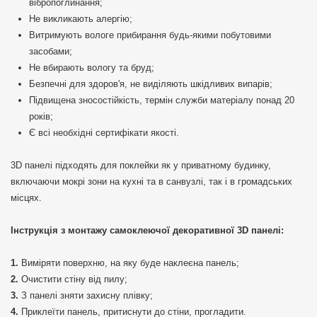
вібропоглинання;
Не викликають алергію;
Витримують вологе прибирання будь-якими побутовими
засобами;
Не вбирають вологу та бруд;
Безпечні для здоров'я, не виділяють шкідливих випарів;
Підвищена зносостійкість, термін служби матеріалу понад 20
років;
Є всі необхідні сертифікати якості.
3D панелі підходять для поклейки як у приватному будинку,
включаючи мокрі зони на кухні та в санвузлі, так і в громадських
місцях.
Інструкція з монтажу самоклеючої декоративної 3D панелі:
Виміряти поверхню, на яку буде наклеєна панель;
Очистити стіну від пилу;
З панелі зняти захисну плівку;
Приклеїти панель, притиснути до стіни, прогладити.