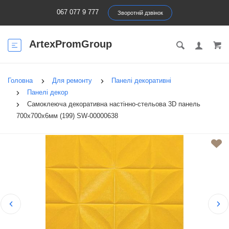
067 077 9 777
Зворотній дзвінок
ArtexPromGroup
Головна
Для ремонту
Панелі декоративні
Панелі декор
Самоклеюча декоративна настінно-стельова 3D панель
700х700х6мм (199) SW-00000638