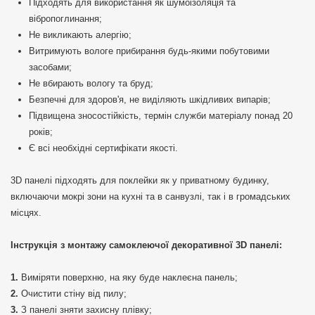
Підходять для використання як шумоізоляція та
вібропоглинання;
Не викликають алергію;
Витримують вологе прибирання будь-якими побутовими
засобами;
Не вбирають вологу та бруд;
Безпечні для здоров'я, не виділяють шкідливих випарів;
Підвищена зносостійкість, термін служби матеріалу понад 20
років;
Є всі необхідні сертифікати якості.
3D панелі підходять для поклейки як у приватному будинку,
включаючи мокрі зони на кухні та в санвузлі, так і в громадських
місцях.
Інструкція з монтажу самоклеючої декоративної 3D панелі:
Виміряти поверхню, на яку буде наклеєна панель;
Очистити стіну від пилу;
З панелі зняти захисну плівку;