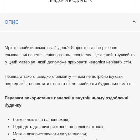
ПРИДБАТИ В ОДИН КЛІК
ОПИС
Мрієте зробити ремонт за 1 день? Є просте і дієве рішення -
самоклеючі панелі зі спіненого поліпропілену. Це легкий, гнучкий та
міцний матеріал, який допоможе приховати недоліки нерівних стін.
Перевага такого швидкого ремонту — вам не потрібно шукати
підрядників, свердлити стіни та після прибирати будівельне сміття.
Переваги використання панелей у внутрішньому оздобленні
будинку:
Легко клеються на поверхню;
Підходять для використання на нерівних стінах;
Можна використовувати як утеплювач;