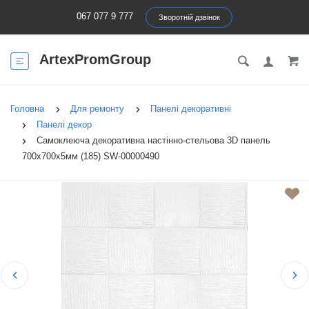
067 077 9 777
Зворотній дзвінок
ArtexPromGroup
Головна
Для ремонту
Панелі декоративні
Панелі декор
Самоклеюча декоративна настінно-стельова 3D панель
700х700х5мм (185) SW-00000490