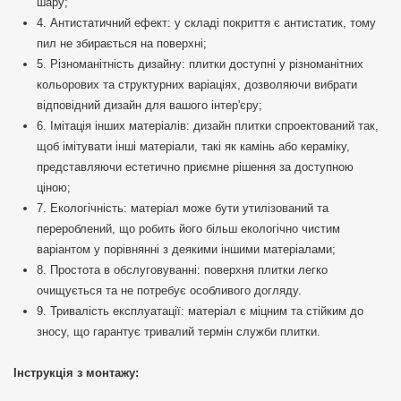
шару;
4. Антистатичний ефект: у складі покриття є антистатик, тому
пил не збирається на поверхні;
5. Різноманітність дизайну: плитки доступні у різноманітних
кольорових та структурних варіаціях, дозволяючи вибрати
відповідний дизайн для вашого інтер'єру;
6. Імітація інших матеріалів: дизайн плитки спроектований так,
щоб імітувати інші матеріали, такі як камінь або кераміку,
представляючи естетично приємне рішення за доступною
ціною;
7. Екологічність: матеріал може бути утилізований та
перероблений, що робить його більш екологічно чистим
варіантом у порівнянні з деякими іншими матеріалами;
8. Простота в обслуговуванні: поверхня плитки легко
очищується та не потребує особливого догляду.
9. Тривалість експлуатації: матеріал є міцним та стійким до
зносу, що гарантує тривалий термін служби плитки.
Інструкція з монтажу: