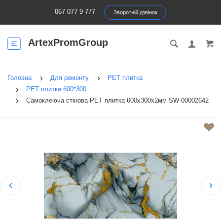
067 077 9 777
Зворотній дзвінок
ArtexPromGroup
Головна
Для ремонту
PET плитка
PET плитка 600*300
Самоклеюча стінова PET плитка 600х300х2мм SW-00002642