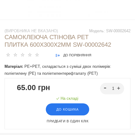
(ВИРОБНИКА НЕ ВКАЗАНО)
Модель:
SW-00002642
САМОКЛЕЮЧА СТІНОВА PET
ПЛИТКА 600Х300Х2ММ SW-00002642
ДО ПОРІВНЯННЯ
Матеріал:
PE+PET, складається з суміші двох полімерів:
поліетилену (PE) та поліетилентерефталату (PET)
65.00 грн
На складі
ДО КОШИКА
ПРИДБАТИ В ОДИН КЛІК