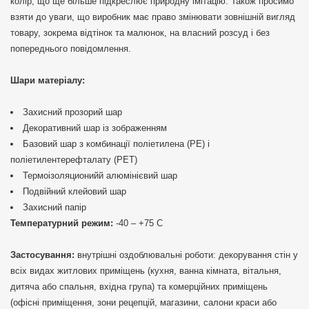
колір, що ще більше підкреслює природну імітацію. Також просимо
взяти до уваги, що виробник має право змінювати зовнішній вигляд
товару, зокрема відтінок та малюнок, на власний розсуд і без
попереднього повідомлення.
Шари матеріалу:
Захисний прозорий шар
Декоративний шар із зображенням
Базовий шар з комбинації поліетилена (PE) і
поліетилентерефталату (PET)
Термоізоляционийй алюмінієвий шар
Подвійний клейовий шар
Захисний папір
Температурний режим:
-40 – +75 С
Застосування:
внутрішні оздоблювальні роботи: декорування стін у
всіх видах житлових приміщень (кухня, ванна кімната, вітальня,
дитяча або спальня, вхідна група) та комерційних приміщень
(офісні приміщення, зони рецепцій, магазини, салони краси або