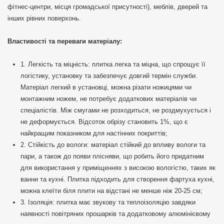
фітнес-центри, місця громадської присутності), меблів, дверей та
інших рівних поверхонь.
Властивості та переваги матеріалу:
1. Легкість та міцність: плитка легка та міцна, що спрощує її
логістику, установку та забезпечує довгий термін служби.
Матеріал легкий в установці, можна різати ножицями чи
монтажним ножем, не потребує додаткових матеріалів чи
спеціалістів. Між смугами не розходиться, не роздмухується і
не деформується. Відсоток обрізу становить 1%, що є
найкращим показником для настінних покриттів;
2. Стійкість до вологи: матеріал стійкий до впливу вологи та
пари, а також до появи плісняви, що робить його придатним
для використання у приміщеннях з високою вологістю, таких як
ванни та кухні. Плитка підходить для створення фартуха кухні,
можна клеїти біля плити на відстані не менше ніж 20-25 см;
3. Ізоляція: плитка має звукову та теплоізоляцію завдяки
наявності повітряних прошарків та додатковому алюмінієвому