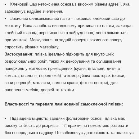
Клейовий шар нетоксична основа з високим рівнем адгезії, яка
забезпечує надійне зчеплення.
Захисний силіконізований папір – покриває клейовий шар до
монтажу. Вона запобігає випадковому прилипанню плівки, захищає
клейовий шар від пересихання та забруднення, легко знімається
при монтажі. Маркування на задній поверхні захисного паперу
спростить різання матеріалу.
Застосування:
плівка ідеально підходить для внутрішніх
оздоблювальних робіт, таких як декорування та облицювання
поверхонь у житлових приміщеннях (кухня, вітальня, дитяча
кімната, спальня, передпокій) та комерційних просторах (офіси,
зони рецепцій, магазини, салони краси, фітнес-центри), для
оновлення меблів, дверей та техніки.
Властивості та переваги ламінованої самоклеючої плівки:
Підвищена міцність: завдяки фольгованій основі, плівка має
високу стійкість до розривів — її практично неможливо розірвати
без попереднього надрізу. Це забезпечує довговічність та полегшує