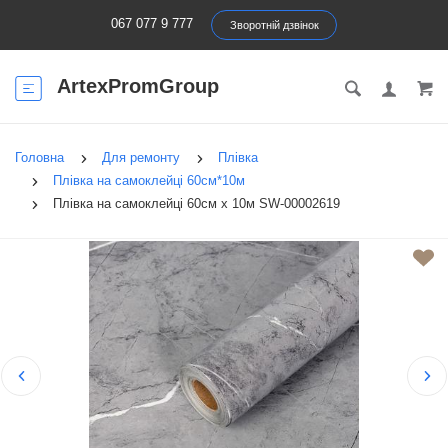
067 077 9 777
Зворотній дзвінок
ArtexPromGroup
Головна
Для ремонту
Плівка
Плівка на самоклейці 60см*10м
Плівка на самоклейці 60см х 10м SW-00002619