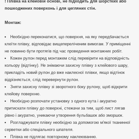
! Плівка на клейовій основі, не підходить для шорстких або
пошкоджених поверхонь і для цегляних стін.
Монтаж:
Необхідно переконатися, що поверхня, на яку передбачається
клеїти плівку, відповідає вищепереліченим вимогам. У приміщенні
не повинно бути протягів під час проведення монтажних робіт.
Кожен рулон перед монтажем слід перевірити на відповідність
кольору (відтінку). Не знімаючи захисну плівку з клейового шару,
прикладіть новий рулон до вже наклеєної плівки, якщо відтінок
відрізняється, слід перевернути рулон.
Зняти захисну плівку зі зворотного боку рулону, щоб відкрити
клейову поверхню.
Необхідно розпочати установку з одного кута і акуратно
притискати плівку до поверхні, стежачи за тим, щоб лист лягав
рівно і акуратно, уникаючи утворення бульбашок або зморшок.
Розгладжувати плівку необхідно за допомогою м'якої тканинної
серветки або спеціального шпателя.
Плівка не підлягає повторному наклеюванню.