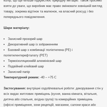
колір, що ще більше підкреслює природну імітацію. Також просимо
взяти до уваги, що виробник має право змінювати зовнішній вигляд
товару, зокрема відтінок та малюнок, на власний розсуд і без
попереднього повідомлення.
Шари матеріалу:
Захисний прозорий шар
Декоративний шар із зображенням
Базовий шар з комбинації поліетилена (PE) і
поліетилентерефталату (PET)
Термоізоляционийй алюмінієвий шар
Подвійний клейовий шар
Захисний папір
Температурний режим:
-40 – +75 С
Застосування:
внутрішні оздоблювальні роботи: декорування стін у
всіх видах житлових приміщень (кухня, ванна кімната, вітальня,
дитяча або спальня, вхідна група) та комерційних приміщень
(офісні приміщення, зони рецепцій, магазини, салони краси або