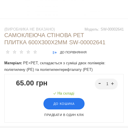
(ВИРОБНИКА НЕ ВКАЗАНО)
Модель:
SW-00002641
САМОКЛЕЮЧА СТІНОВА PET
ПЛИТКА 600Х300Х2ММ SW-00002641
ДО ПОРІВНЯННЯ
Матеріал:
PE+PET, складається з суміші двох полімерів:
поліетилену (PE) та поліетилентерефталату (PET)
65.00 грн
На складі
ДО КОШИКА
ПРИДБАТИ В ОДИН КЛІК