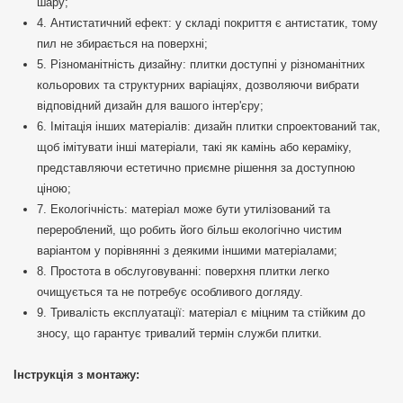
шару;
4. Антистатичний ефект: у складі покриття є антистатик, тому
пил не збирається на поверхні;
5. Різноманітність дизайну: плитки доступні у різноманітних
кольорових та структурних варіаціях, дозволяючи вибрати
відповідний дизайн для вашого інтер'єру;
6. Імітація інших матеріалів: дизайн плитки спроектований так,
щоб імітувати інші матеріали, такі як камінь або кераміку,
представляючи естетично приємне рішення за доступною
ціною;
7. Екологічність: матеріал може бути утилізований та
перероблений, що робить його більш екологічно чистим
варіантом у порівнянні з деякими іншими матеріалами;
8. Простота в обслуговуванні: поверхня плитки легко
очищується та не потребує особливого догляду.
9. Тривалість експлуатації: матеріал є міцним та стійким до
зносу, що гарантує тривалий термін служби плитки.
Інструкція з монтажу: