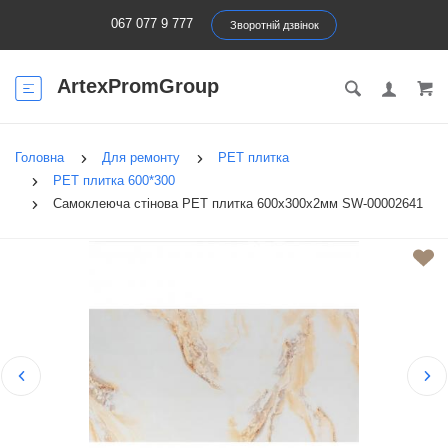
067 077 9 777
Зворотній дзвінок
ArtexPromGroup
Головна
Для ремонту
PET плитка
PET плитка 600*300
Самоклеюча стінова PET плитка 600х300х2мм SW-00002641