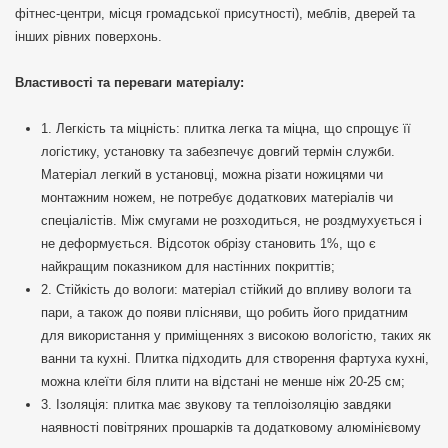
фітнес-центри, місця громадської присутності), меблів, дверей та
інших рівних поверхонь.
Властивості та переваги матеріалу:
1. Легкість та міцність: плитка легка та міцна, що спрощує її
логістику, установку та забезпечує довгий термін служби.
Матеріал легкий в установці, можна різати ножицями чи
монтажним ножем, не потребує додаткових матеріалів чи
спеціалістів. Між смугами не розходиться, не роздмухується і
не деформується. Відсоток обрізу становить 1%, що є
найкращим показником для настінних покриттів;
2. Стійкість до вологи: матеріал стійкий до впливу вологи та
пари, а також до появи плісняви, що робить його придатним
для використання у приміщеннях з високою вологістю, таких як
ванни та кухні. Плитка підходить для створення фартуха кухні,
можна клеїти біля плити на відстані не менше ніж 20-25 см;
3. Ізоляція: плитка має звукову та теплоізоляцію завдяки
наявності повітряних прошарків та додатковому алюмінієвому