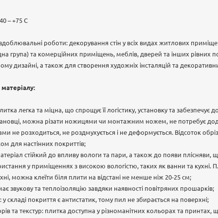
40 – +75 С
здоблювальні роботи: декорування стін у всіх видах житлових приміщен
ідна група) та комерційних приміщень, меблів, дверей та інших рівних 
ному дизайні, а також для створення художніх інсталяцій та декоративн
 матеріалу:
 плитка легка та міцна, що спрощує її логістику, установку та забезпечує 
тановці, можна різати ножицями чи монтажним ножем, не потребує дод
гами не розходиться, не роздмухується і не деформується. Відсоток обрі
м для настінних покриттів;
матеріал стійкий до впливу вологи та пари, а також до появи плісняви, 
стання у приміщеннях з високою вологістю, таких як ванни та кухні. 
ні, можна клеїти біля плити на відстані не менше ніж 20-25 см;
 має звукову та теплоізоляцію завдяки наявності повітряних прошарків;
у складі покриття є антистатик, тому пил не збирається на поверхні;
орів та текстур: плитка доступна у різноманітних кольорах та принтах,