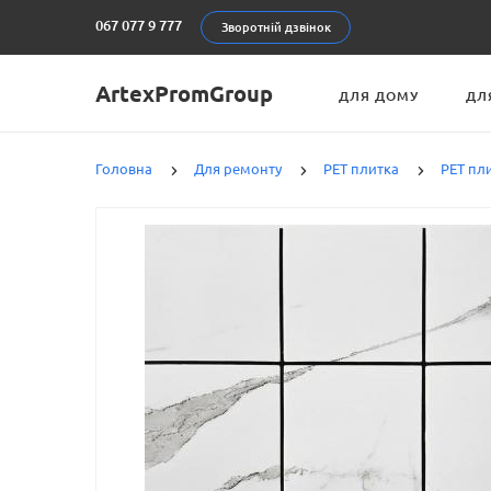
067 077 9 777
Зворотній дзвінок
ArtexPromGroup
ДЛЯ ДОМУ
ДЛ
Головна
Для ремонту
PET плитка
PET пл