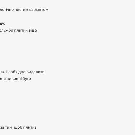
ологічно чистим варіантом
ду;
 служби плитки від 5
вна. Необхідно видалити
хня повинні бути
 за тим, щоб плитка