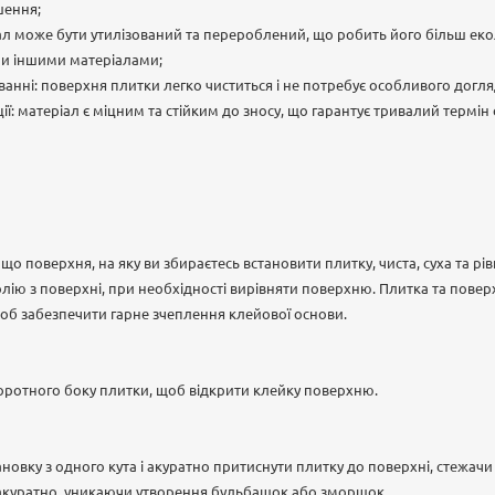
шення;
іал може бути утилізований та перероблений, що робить його більш ек
ми іншими матеріалами;
ванні: поверхня плитки легко чиститься і не потребує особливого догля
ії: матеріал є міцним та стійким до зносу, що гарантує тривалий термін
що поверхня, на яку ви збираєтесь встановити плитку, чиста, суха та рі
олію з поверхні, при необхідності вирівняти поверхню. Плитка та повер
об забезпечити гарне зчеплення клейової основи.
зворотного боку плитки, щоб відкрити клейку поверхню.
новку з одного кута і акуратно притиснути плитку до поверхні, стежачи
 акуратно, уникаючи утворення бульбашок або зморшок.