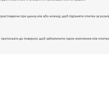
ористовуючи при цьому ніж або ножиці, щоб підганяти плитки за розм
 притискати до поверхні, щоб забезпечити гарне зчеплення між плитк