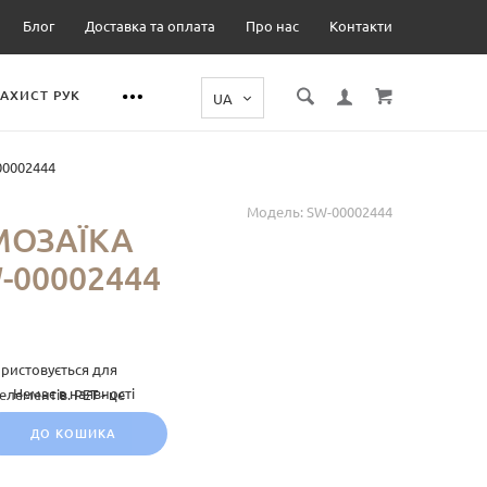
Блог
Доставка та оплата
Про нас
Контакти
ЗАХИСТ РУК
00002444
Модель:
SW-00002444
МОЗАЇКА
-00002444
ористовується для
Немає в наявності
лементів. PET - це
легкість, міцність і
ДО КОШИКА
бути використаний для
х, так і у комерційних