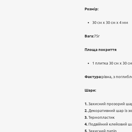
Розмір:
30 см х 30 см х 4 мм
Вага:
75г
Площа покриття
1 плитка 30 см х 30 см
Фактура:
рівна, з погли
Шари:
Захисний прозорий ша
Декоративний шар із 
Термопластик
Подвійний клейовий ш
Захисний папір