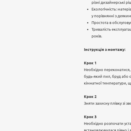
різні дизайнерські рі
Екологічність: матер
у порівнянні з деяки
Простота в обслугову
Тривалість експлуатац
років.
Інструкція з монтажу:
Крок 1
Необхідно переконатися, 
будь-який пил, бруд або 
кімнатної температури, щ
Крок 2
Зняти захисну плівку зі 
Крок 3
Необхідно розпочати уста
встановлювалася рівно і