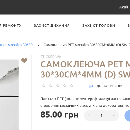
Акції
Я РЕМОНТУ
ЗАХИСТ ДИХАННЯ
ЗАХИСТ ГОЛОВИ
итка-мозаїка 30*30
Самоклеюча PET мозаїка 30*30CM*4MM (D) SW-
STICKER WALL
САМОКЛЕЮЧА PET 
30*30CM*4MM (D) SW
ДО ПОРІВНЯННЯ
Плитка з ПЕТ (поліетилентерефталату) часто вик
створення мозаїчних візерунків та декоративних е
85.00 грн
пластичний матеріал, який має цілий ряд переваг: 
стійкість до впливу вологи. Цей матеріал може 
створення внутрішнього оздоблення як у житлови