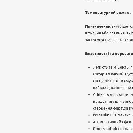
Температурний режим:
-
Призначення:
внутрішні о
вітальня або спальня, вх
застосовується в інтер'єр
Властивості та переваги
Легкість та міцність:
Матеріал легкий в ус
спеціалістів. Між сму
найкращим показнико
Стійкість до вологи: 
придатним для викори
створення фартуха кух
Ізоляція: ПЕТ-плитка
Антистатичний ефект: 
Різноманітність коль