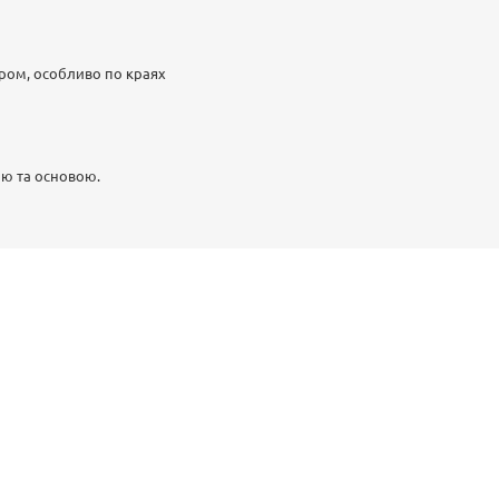
іром, особливо по краях
ою та основою.