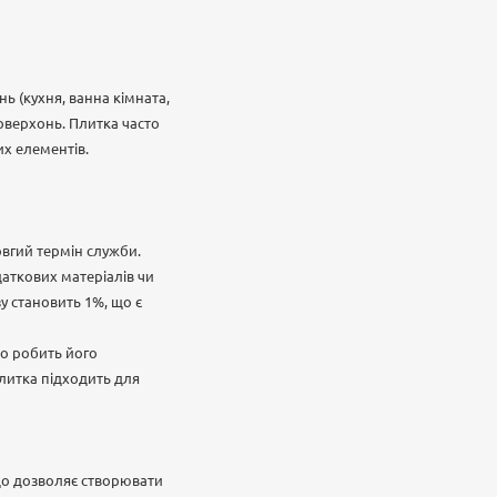
ь (кухня, ванна кімната,
поверхонь. Плитка часто
их елементів.
довгий термін служби.
аткових матеріалів чи
зу становить 1%, що є
що робить його
Плитка підходить для
 що дозволяє створювати