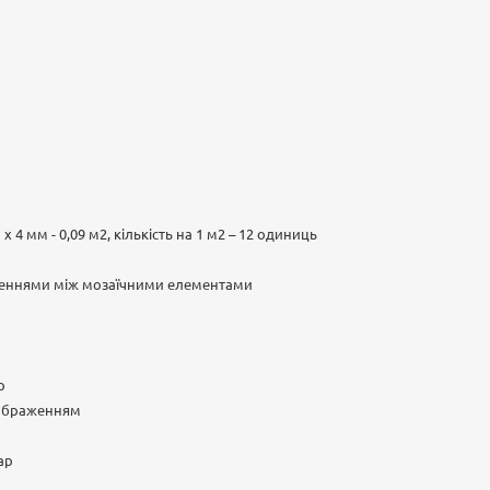
 х 4 мм - 0,09 м2, кількість на 1 м2 – 12 одиниць
бленнями між мозаїчними елементами
р
зображенням
ар