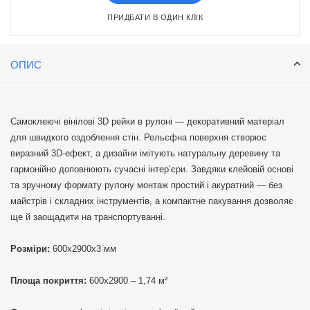
ПРИДБАТИ В ОДИН КЛІК
ОПИС
Самоклеючі вінілові 3D рейки в рулоні — декоративний матеріал
для швидкого оздоблення стін. Рельєфна поверхня створює
виразний 3D-ефект, а дизайни імітують натуральну деревину та
гармонійно доповнюють сучасні інтер’єри. Завдяки клейовій основі
та зручному формату рулону монтаж простий і акуратний — без
майстрів і складних інструментів, а компактне пакування дозволяє
ще й заощадити на транспортуванні.
Розміри:
600х2900х3 мм
Площа покриття:
600х2900 – 1,74 м²