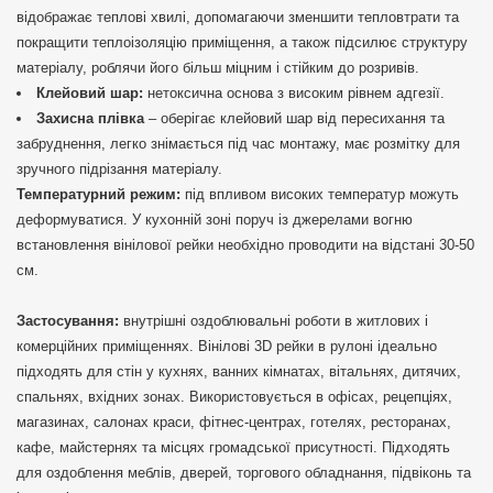
відображає теплові хвилі, допомагаючи зменшити тепловтрати та
покращити теплоізоляцію приміщення, а також підсилює структуру
матеріалу, роблячи його більш міцним і стійким до розривів.
Клейовий шар:
нетоксична основа з високим рівнем адгезії.
Захисна плівка
– оберігає клейовий шар від пересихання та
забруднення, легко знімається під час монтажу, має розмітку для
зручного підрізання матеріалу.
Температурний режим:
під впливом високих температур можуть
деформуватися. У кухонній зоні поруч із джерелами вогню
встановлення вінілової рейки необхідно проводити на відстані 30-50
см.
Застосування:
внутрішні оздоблювальні роботи в житлових і
комерційних приміщеннях. Вінілові 3D рейки в рулоні ідеально
підходять для стін у кухнях, ванних кімнатах, вітальнях, дитячих,
спальнях, вхідних зонах. Використовується в офісах, рецепціях,
магазинах, салонах краси, фітнес-центрах, готелях, ресторанах,
кафе, майстернях та місцях громадської присутності. Підходять
для оздоблення меблів, дверей, торгового обладнання, підвіконь та