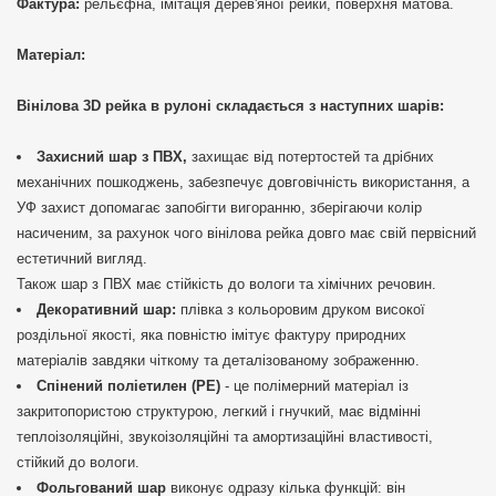
Фактура:
рельєфна, імітація дерев'яної рейки, поверхня матова.
Матеріал:
Вінілова 3D рейка в рулоні складається з наступних шарів:
Захисний шар з ПВХ,
захищає від потертостей та дрібних
механічних пошкоджень, забезпечує довговічність використання, а
УФ захист допомагає запобігти вигоранню, зберігаючи колір
насиченим, за рахунок чого вінілова рейка довго має свій первісний
естетичний вигляд.
Також шар з ПВХ має стійкість до вологи та хімічних речовин.
Декоративний шар:
плівка з кольоровим друком високої
роздільної якості, яка повністю імітує фактуру природних
матеріалів завдяки чіткому та деталізованому зображенню.
Спінений поліетилен (РЕ)
- це полімерний матеріал із
закритопористою структурою, легкий і гнучкий, має відмінні
теплоізоляційні, звукоізоляційні та амортизаційні властивості,
стійкий до вологи.
Фольгований шар
виконує одразу кілька функцій: він