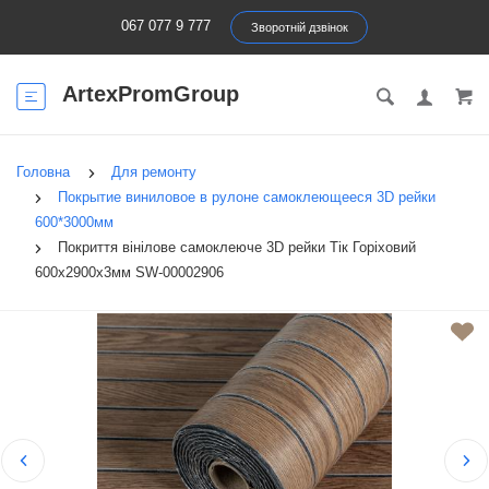
067 077 9 777
Зворотній дзвінок
ArtexPromGroup
Головна
Для ремонту
Покрытие виниловое в рулоне самоклеющееся 3D рейки
600*3000мм
Покриття вінілове самоклеюче 3D рейки Тік Горіховий
600х2900х3мм SW-00002906