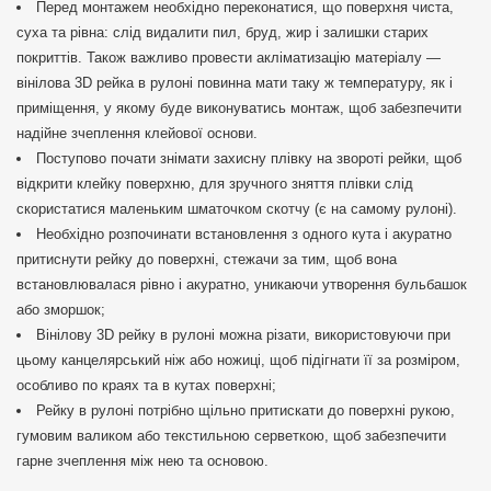
Перед монтажем необхідно переконатися, що поверхня чиста,
суха та рівна: слід видалити пил, бруд, жир і залишки старих
покриттів. Також важливо провести акліматизацію матеріалу —
вінілова 3D рейка в рулоні повинна мати таку ж температуру, як і
приміщення, у якому буде виконуватись монтаж, щоб забезпечити
надійне зчеплення клейової основи.
Поступово почати знімати захисну плівку на звороті рейки, щоб
відкрити клейку поверхню, для зручного зняття плівки слід
скористатися маленьким шматочком скотчу (є на самому рулоні).
Необхідно розпочинати встановлення з одного кута і акуратно
притиснути рейку до поверхні, стежачи за тим, щоб вона
встановлювалася рівно і акуратно, уникаючи утворення бульбашок
або зморшок;
Вінілову 3D рейку в рулоні можна різати, використовуючи при
цьому канцелярський ніж або ножиці, щоб підігнати її за розміром,
особливо по краях та в кутах поверхні;
Рейку в рулоні потрібно щільно притискати до поверхні рукою,
гумовим валиком або текстильною серветкою, щоб забезпечити
гарне зчеплення між нею та основою.