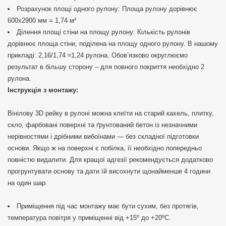
Розрахунок площі одного рулону: Площа рулону дорівнює
600х2900 мм = 1,74 м²
Ділення площі стіни на площу рулону: Кількість рулонів
дорівнює площа стіни, поділена на площу одного рулону. В нашому
прикладі: 2,16/1,74 ≈1,24 рулона. Обов’язково округлюємо
результат в більшу сторону – для повного покриття необхідно 2
рулона.
Інструкція з монтажу:
Вінілову 3D рейку в рулоні можна клеїти на старий кахель, плитку,
скло, фарбовані поверхні та ґрунтований бетон із незначними
нерівностями і дрібними вибоїнами — без складної підготовки
основи. Якщо ж на поверхні є побілка, її необхідно попередньо
повністю видалити. Для кращої адгезії рекомендується додатково
прогрунтувати основу та дати їй висохнути щонайменше 4 години
на один шар.
Приміщення під час монтажу має бути сухим, без протягів,
температура повітря у приміщенні від +15º до +20ºС.