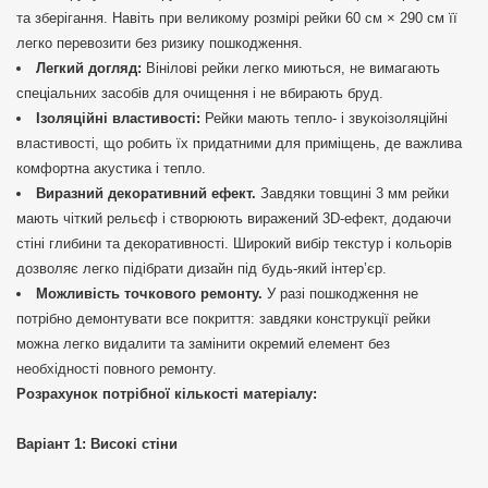
та зберігання. Навіть при великому розмірі рейки 60 см × 290 см її
легко перевозити без ризику пошкодження.
Легкий догляд:
Вінілові рейки легко миються, не вимагають
спеціальних засобів для очищення і не вбирають бруд.
Ізоляційні властивості:
Рейки мають тепло- і звукоізоляційні
властивості, що робить їх придатними для приміщень, де важлива
комфортна акустика і тепло.
Виразний декоративний ефект.
Завдяки товщині 3 мм рейки
мають чіткий рельєф і створюють виражений 3D-ефект, додаючи
стіні глибини та декоративності. Широкий вибір текстур і кольорів
дозволяє легко підібрати дизайн під будь-який інтер’єр.
Можливість точкового ремонту.
У разі пошкодження не
потрібно демонтувати все покриття: завдяки конструкції рейки
можна легко видалити та замінити окремий елемент без
необхідності повного ремонту.
Розрахунок потрібної кількості матеріалу:
Варіант 1: Високі стіни