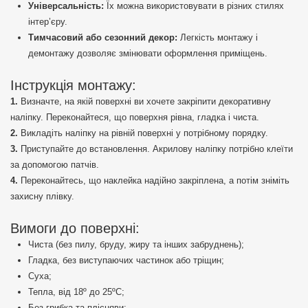
Універсальність:
Їх можна використовувати в різних стилях
інтер’єру.
Тимчасовий або сезонний декор:
Легкість монтажу і
демонтажу дозволяє змінювати оформлення приміщень.
Інструкція монтажу:
Визначте, на якій поверхні ви хочете закріпити декоративну
наліпку. Переконайтеся, що поверхня рівна, гладка і чиста.
Викладіть наліпку на рівній поверхні у потрібному порядку.
Приступайте до встановлення. Акрилову наліпку потрібно клеїти
за допомогою патчів.
Переконайтесь, що наклейка надійно закріплена, а потім зніміть
захисну плівку.
Вимоги до поверхні:
Чиста (без пилу, бруду, жиру та інших забруднень);
Гладка, без виступаючих частинок або тріщин;
Суха;
Тепла, від 18º до 25ºС;
Без грибка та плісняви;