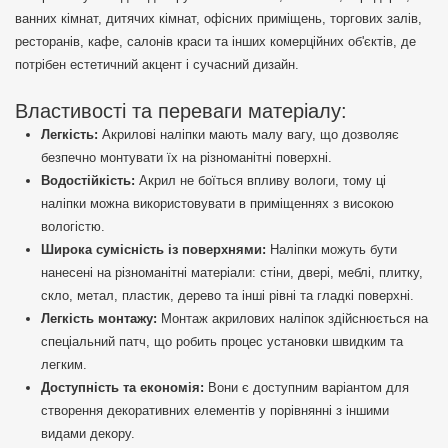
ванних кімнат, дитячих кімнат, офісних приміщень, торгових залів,
ресторанів, кафе, салонів краси та інших комерційних об'єктів, де
потрібен естетичний акцент і сучасний дизайн.
Властивості та переваги матеріалу:
Легкість:
Акрилові наліпки мають малу вагу, що дозволяє
безпечно монтувати їх на різноманітні поверхні.
Водостійкість:
Акрил не боїться впливу вологи, тому ці
наліпки можна використовувати в приміщеннях з високою
вологістю.
Широка сумісність із поверхнями:
Наліпки можуть бути
нанесені на різноманітні матеріали: стіни, двері, меблі, плитку,
скло, метал, пластик, дерево та інші рівні та гладкі поверхні.
Легкість монтажу:
Монтаж акрилових наліпок здійснюється на
спеціальний патч, що робить процес установки швидким та
легким.
Доступність та економія:
Вони є доступним варіантом для
створення декоративних елементів у порівнянні з іншими
видами декору.