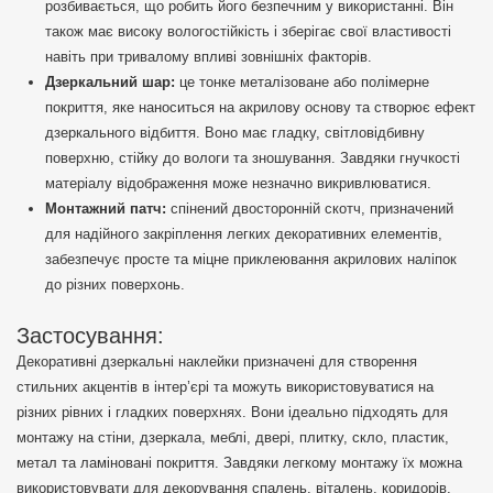
розбивається, що робить його безпечним у використанні. Він
також має високу вологостійкість і зберігає свої властивості
навіть при тривалому впливі зовнішніх факторів.
Дзеркальний шар:
це тонке металізоване або полімерне
покриття, яке наноситься на акрилову основу та створює ефект
дзеркального відбиття. Воно має гладку, світловідбивну
поверхню, стійку до вологи та зношування. Завдяки гнучкості
матеріалу відображення може незначно викривлюватися.
Монтажний патч:
спінений двосторонній скотч, призначений
для надійного закріплення легких декоративних елементів,
забезпечує просте та міцне приклеювання акрилових наліпок
до різних поверхонь.
Застосування:
Декоративні дзеркальні наклейки призначені для створення
стильних акцентів в інтер’єрі та можуть використовуватися на
різних рівних і гладких поверхнях. Вони ідеально підходять для
монтажу на стіни, дзеркала, меблі, двері, плитку, скло, пластик,
метал та ламіновані покриття. Завдяки легкому монтажу їх можна
використовувати для декорування спалень, віталень, коридорів,