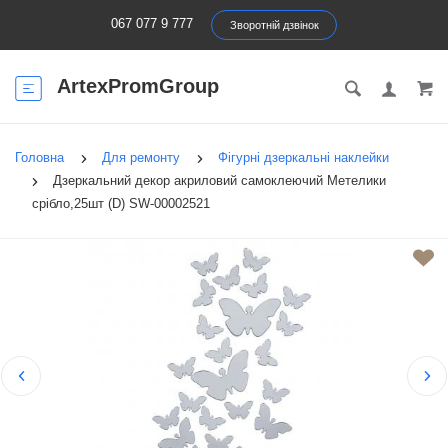
067 077 9 777
Зворотній дзвінок
ArtexPromGroup
Головна
Для ремонту
Фігурні дзеркальні наклейки
Дзеркальний декор акриловий самоклеючий Метелики
срібло,25шт (D) SW-00002521