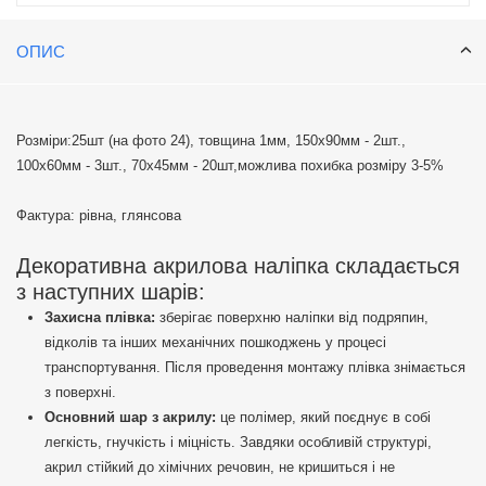
допомогою двосторонніх патчів, які можуть бути круглими або
квадратними, забезпечуючи надійну фіксацію.
ОПИС
Розміри:25шт (на фото 24), товщина 1мм, 150х90мм - 2шт.,
100х60мм - 3шт., 70х45мм - 20шт,можлива похибка розміру 3-5%
Фактура: рівна, глянсова
Декоративна акрилова наліпка складається
з наступних шарів:
Захисна плівка:
зберігає поверхню наліпки від подряпин,
відколів та інших механічних пошкоджень у процесі
транспортування. Після проведення монтажу плівка знімається
з поверхні.
Основний шар з акрилу:
це полімер, який поєднує в собі
легкість, гнучкість і міцність. Завдяки особливій структурі,
акрил стійкий до хімічних речовин, не кришиться і не