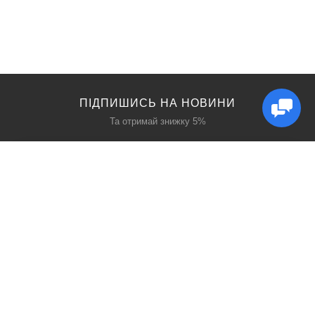
ПІДПИШИСЬ НА НОВИНИ
Та отримай знижку 5%
КАТАЛОГ
ЦІКАВЕ
Захист дихання
Блог
Захист голови
Акції