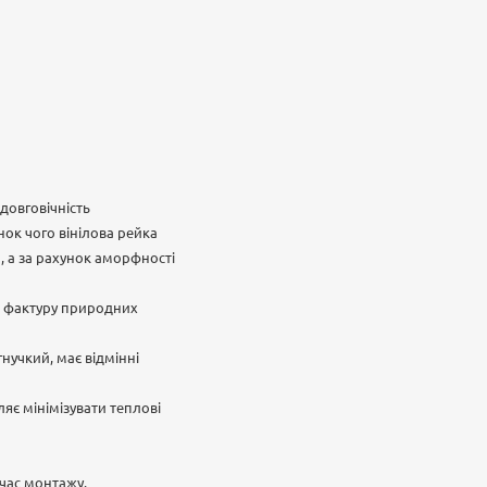
довговічність
нок чого вінілова рейка
н, а за рахунок аморфності
ує фактуру природних
нучкий, має відмінні
яє мінімізувати теплові
 час монтажу.