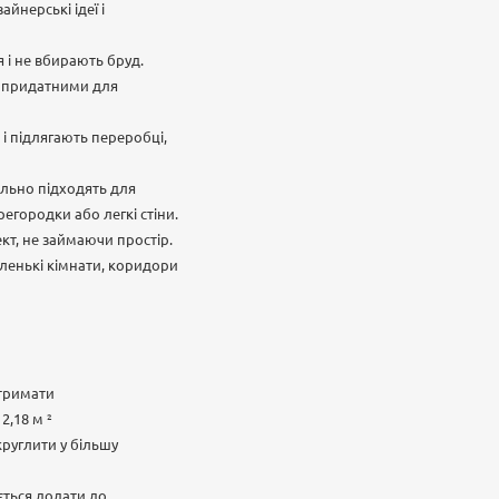
йнерські ідеї і
 і не вбирають бруд.
їх придатними для
і підлягають переробці,
ально підходять для
егородки або легкі стіни.
кт, не займаючи простір.
ленькі кімнати, коридори
отримати
2,18 м ²
круглити у більшу
ється додати до