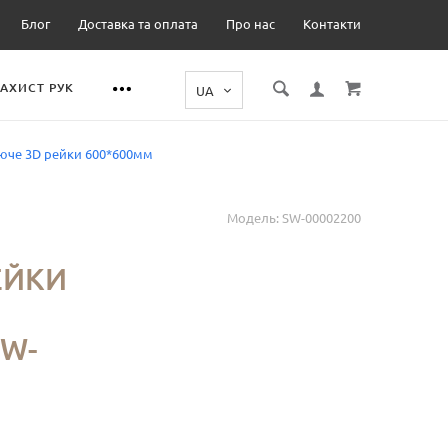
Блог
Доставка та оплата
Про нас
Контакти
ЗАХИСТ РУК
еюче 3D рейки 600*600мм
Модель:
SW-00002200
Е
ЕЙКИ
SW-