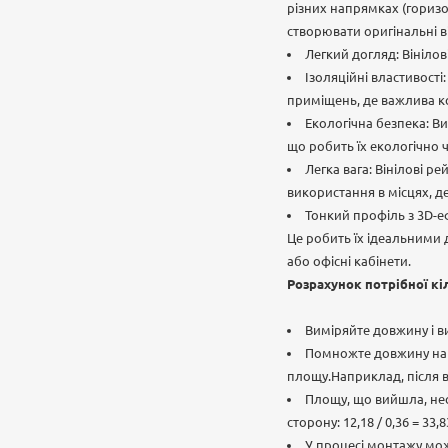
різних напрямках (горизон
створювати оригінальні в
Легкий догляд: Вініло
Ізоляційні властивості
приміщень, де важлива к
Екологічна безпека: В
що робить їх екологічно 
Легка вага: Вінілові 
використання в місцях, де
Тонкий профіль з 3D-е
Це робить їх ідеальними
або офісні кабінети.
Розрахунок потрібної кі
Виміряйте довжину і в
Помножте довжину на в
площу.Наприклад, після вим
Площу, що вийшла, необ
сторону: 12,18 / 0,36 = 33,
У процесі монтажу мож