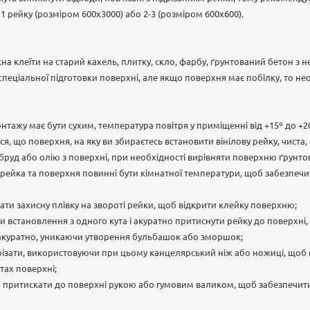
рейку (розміром 600х3000) або 2-3 (розміром 600х600).
жна клеїти на старий кахель, плитку, скло, фарбу, ґрунтований бетон з 
пеціальної підготовки поверхні, але якщо поверхня має побілку, то не
нтажу має бути сухим, температура повітря у приміщенні від +15º до +2
, що поверхня, на яку ви збираєтесь встановити вінілову рейку, чиста, 
бруд або олію з поверхні, при необхідності вирівняти поверхню ґрунто
 рейка та поверхня повинні бути кімнатної температури, щоб забезпеч
ати захисну плівку на звороті рейки, щоб відкрити клейку поверхню;
 встановлення з одного кута і акуратно притиснути рейку до поверхні,
 акуратно, уникаючи утворення бульбашок або зморшок;
різати, використовуючи при цьому канцелярський ніж або ножиці, щоб пі
тах поверхні;
 притискати до поверхні рукою або гумовим валиком, щоб забезпечит