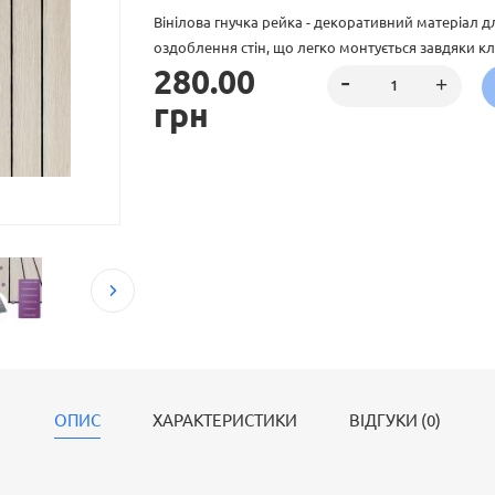
Вінілова гнучка рейка - декоративний матеріал 
оздоблення стін, що легко монтується завдяки кле
280.00
дизайни, що імітують натуральні матеріали, підход
рішення.
грн
ОПИС
ХАРАКТЕРИСТИКИ
ВІДГУКИ (0)