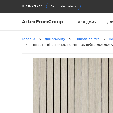
067 077 9 777
Зворотній дзвінок
ArtexPromGroup
ДЛЯ ДОМУ
ДЛ
Головна
Для ремонту
Вінілова плитка
По
Покриття вінілове самоклеюче 3D рейки 600х600х2