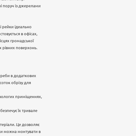
і поруч із джерелами
і рейки ідеально
стовується в офісах,
місцях громадської
х рівних поверхонь.
треби в додаткових
соток обрізу для
у вологих приміщеннях,
абезпечує їх тривале
атеріали. Це дозволяє
йки можна монтувати в