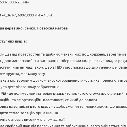
 600х3000х2,8 мм
 – 0,36 м², 600х3000 мм – 1,8 м²
ція дерев'яної рейки. Поверхня матова.
ступних шарів:
ахищає від потертостей та дрібних механічних пошкоджень, забезпечує 
т допомагає запобігти вигоранню, зберігаючи колір насиченим, за раху
естетичний вигляд.Також шар з ПВХ має стійкість до дії хімічних речови
же пружна, має малу вагу.
вка з кольоровим друком високої роздільної якості, яка повністю іміт
му та деталізованому зображенню.
РЕ) - це полімерний матеріал із закритопористою структурою, легкий і г
ляційні та амортизаційні властивості, стійкий до вологи.
вна властивість цього шару – відображення теплових хвиль, що дозвол
щити теплоізоляцію приміщення.
чна основа з високим рівнем адгезії.
гає клейовий шар від пересихання та забруднення, легко знімається під