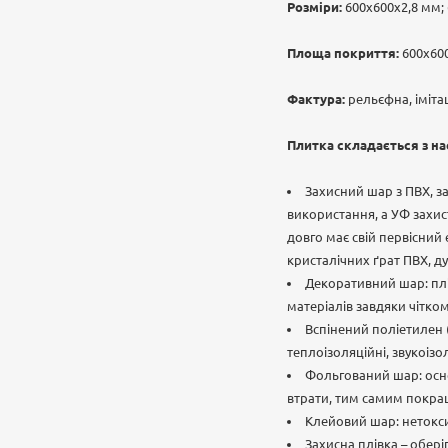
Розміри:
600х600х2,8 мм;
Площа покриття:
600х600
Фактура:
рельєфна, іміта
Плитка складається з на
Захисний шар з ПВХ, з
використання, а УФ захис
довго має свій первісний 
кристалічних ґрат ПВХ, ду
Декоративний шар: плі
матеріалів завдяки чітко
Вспінений поліетилен (
теплоізоляційні, звукоізо
Фольгований шар: осно
втрати, тим самим покра
Клейовий шар: нетокси
Захисна плівка – обері