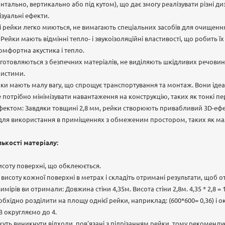
тально, вертикально або під кутом), що дає змогу реалізувати різні диза
ізуальні ефекти.
ві рейки легко миються, не вимагають спеціальних засобів для очищення
: Рейки мають відмінні тепло- і звукоізоляційні властивості, що робить 
омфортна акустика і тепло.
иготовляються з безпечних матеріалів, не виділяють шкідливих речовин 
чистими.
рейки мають малу вагу, що спрощує транспортування та монтаж. Вони іде
 потрібно мінімізувати навантаження на конструкцію, таких як тонкі пер
фектом: Завдяки товщині 2,8 мм, рейки створюють привабливий 3D-ефе
 для використання в приміщеннях з обмеженим простором, таких як ма
лькості матеріалу:
исоту поверхні, що обклеюється.
исоту кожної поверхні в метрах і складіть отримані результати, щоб 
ірів ви отримали: Довжина стіни 4,35м. Висота стіни 2,8м. 4,35 * 2,8 = 1
хідно розділити на площу однієї рейки, наприклад: (600*600= 0,36) і о
83 округляємо до 4.
уть виникнути відходи, пов'язані з підрізанням рейки, тому рекоменду