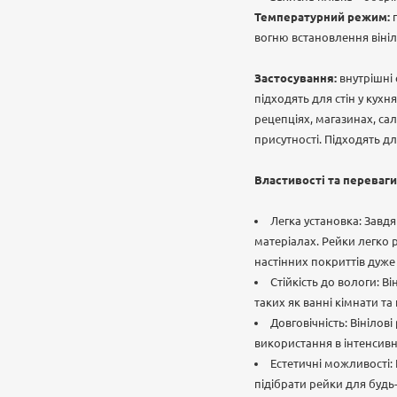
Температурний режим:
вогню встановлення вініл
Застосування:
внутрішні
підходять для стін у кухн
рецепціях, магазинах, сал
присутності. Підходять д
Властивості та переваги
Легка установка: Завд
матеріалах. Рейки легко 
настінних покриттів дуже
Стійкість до вологи: В
таких як ванні кімнати та 
Довговічність: Вінілов
використання в інтенсив
Естетичні можливості: 
підібрати рейки для будь