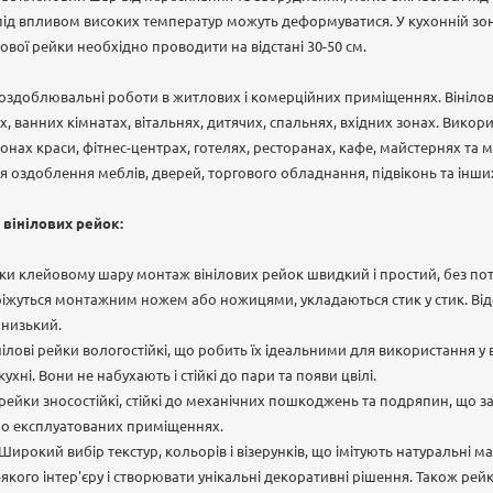
під впливом високих температур можуть деформуватися. У кухонній зон
ової рейки необхідно проводити на відстані 30-50 см.
 оздоблювальні роботи в житлових і комерційних приміщеннях. Вінілов
ях, ванних кімнатах, вітальнях, дитячих, спальнях, вхідних зонах. Викори
онах краси, фітнес-центрах, готелях, ресторанах, кафе, майстернях та 
ля оздоблення меблів, дверей, торгового обладнання, підвіконь та інши
 вінілових рейок:
яки клейовому шару монтаж вінілових рейок швидкий і простий, без по
ріжуться монтажним ножем або ножицями, укладаються стик у стик. Від
 низький.
інілові рейки вологостійкі, що робить їх ідеальними для використання 
кухні. Вони не набухають і стійкі до пари та появи цвілі.
і рейки зносостійкі, стійкі до механічних пошкоджень та подряпин, що з
но експлуатованих приміщеннях.
Широкий вибір текстур, кольорів і візерунків, що імітують натуральні м
-якого інтер'єру і створювати унікальні декоративні рішення. Також ре