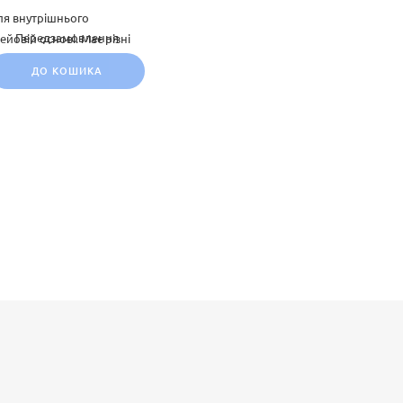
для внутрішнього
Передзамовлення
йовій основі. Має різні
ять під різні інтер'єрні
ДО КОШИКА