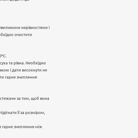
невеликими нерівностями і
обхідно очистити
0ºС.
суха та рівна. Необхідно
вкою і дати висохнути не
ити гарне зчеплення
 стежачи за тим, щоб вона
дігнати її за розміром,
и гарне зчеплення між