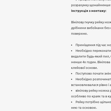
розрахунку щонайменше 1 
Інструкція з монтажу:
Вінілову гнучку рейку мо
дрібними вибоїнами без с
поверхню.
Приміщення під час мо
Необхідно переконатися
видалити будь-який пил, 
менше 4х годин. Вінілова
клейової основи.
Поступово почати знім
Необхідно розпочинати
встановлювалася рівно і
вінілову рейку можна 
особливо по краях та в ку
Рейку потрібно щільно
нею та основою.