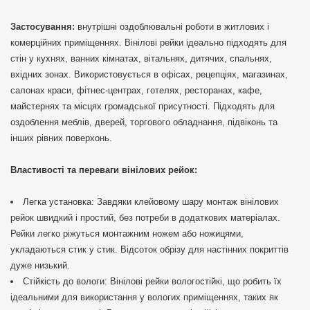
Застосування:
внутрішні оздоблювальні роботи в житлових і
комерційних приміщеннях. Вінілові рейки ідеально підходять для
стін у кухнях, ванних кімнатах, вітальнях, дитячих, спальнях,
вхідних зонах. Використовується в офісах, рецепціях, магазинах,
салонах краси, фітнес-центрах, готелях, ресторанах, кафе,
майстернях та місцях громадської присутності. Підходять для
оздоблення меблів, дверей, торгового обладнання, підвіконь та
інших рівних поверхонь.
Властивості та переваги вінілових рейок:
Легка установка: Завдяки клейовому шару монтаж вінілових
рейок швидкий і простий, без потреби в додаткових матеріалах.
Рейки легко ріжуться монтажним ножем або ножицями,
укладаються стик у стик. Відсоток обрізу для настінних покриттів
дуже низький.
Стійкість до вологи: Вінілові рейки вологостійкі, що робить їх
ідеальними для використання у вологих приміщеннях, таких як