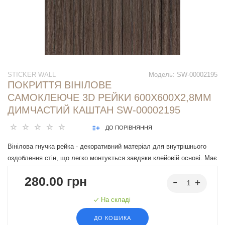
STICKER WALL
Модель:
SW-00002195
ПОКРИТТЯ ВІНІЛОВЕ
САМОКЛЕЮЧЕ 3D РЕЙКИ 600Х600Х2,8ММ
ДИМЧАСТИЙ КАШТАН SW-00002195
ДО ПОРІВНЯННЯ
Вінілова гнучка рейка - декоративний матеріал для внутрішнього
оздоблення стін, що легко монтується завдяки клейовій основі. Має
різні дизайни, що імітують натуральні матеріали, підходять під різні
280.00 грн
інтер'єрні рішення.
На складі
ДО КОШИКА