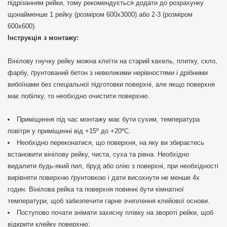
підрізанням рейки, тому рекомендується додати до розрахунку
щонайменше 1 рейку (розміром 600х3000) або 2-3 (розміром
600х600).
Інструкція з монтажу:
Вінілову гнучку рейку можна клеїти на старий кахель, плитку, скло,
фарбу, ґрунтований бетон з невеликими нерівностями і дрібними
вибоїнами без спеціальної підготовки поверхні, але якщо поверхня
має побілку, то необхідно очистити поверхню.
Приміщення під час монтажу має бути сухим, температура
повітря у приміщенні від +15º до +20ºС.
Необхідно переконатися, що поверхня, на яку ви збираєтесь
встановити вінілову рейку, чиста, суха та рівна. Необхідно
видалити будь-який пил, бруд або олію з поверхні, при необхідності
вирівняти поверхню ґрунтовкою і дати висохнути не менше 4х
годин. Вінілова рейка та поверхня повинні бути кімнатної
температури, щоб забезпечити гарне зчеплення клейової основи.
Поступово почати знімати захисну плівку на звороті рейки, щоб
відкрити клейку поверхню;