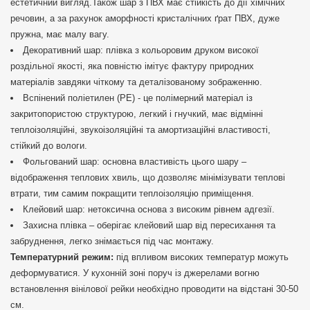
естетичний вигляд.Також шар з ПВХ має стійкість до дії хімічних
речовин, а за рахунок аморфності кристалічних ґрат ПВХ, дуже
пружна, має малу вагу.
Декоративний шар: плівка з кольоровим друком високої
роздільної якості, яка повністю імітує фактуру природних
матеріалів завдяки чіткому та деталізованому зображенню.
Вспінений поліетилен (РЕ) - це полімерний матеріал із
закритопористою структурою, легкий і гнучкий, має відмінні
теплоізоляційні, звукоізоляційні та амортизаційні властивості,
стійкий до вологи.
Фольгований шар: основна властивість цього шару –
відображення теплових хвиль, що дозволяє мінімізувати теплові
втрати, тим самим покращити теплоізоляцію приміщення.
Клейовий шар: нетоксична основа з високим рівнем адгезії.
Захисна плівка – оберігає клейовий шар від пересихання та
забруднення, легко знімається під час монтажу.
Температурний режим:
під впливом високих температур можуть
деформуватися. У кухонній зоні поруч із джерелами вогню
встановлення вінілової рейки необхідно проводити на відстані 30-50
см.