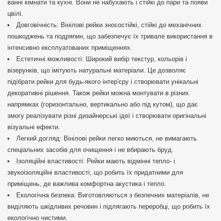
ванні кімнати та кухні. Вони не набухають і стійкі до пари та появи
цвілі.
Довговічність: Вінілові рейки зносостійкі, стійкі до механічних
пошкоджень та подряпин, що забезпечує їх тривале використання в
інтенсивно експлуатованих приміщеннях.
Естетичні можливості: Широкий вибір текстур, кольорів і
візерунків, що імітують натуральні матеріали. Це дозволяє
підібрати рейки для будь-якого інтер'єру і створювати унікальні
декоративні рішення. Також рейки можна монтувати в різних
напрямках (горизонтально, вертикально або під кутом), що дає
змогу реалізувати різні дизайнерські ідеї і створювати оригінальні
візуальні ефекти.
Легкий догляд: Вінілові рейки легко миються, не вимагають
спеціальних засобів для очищення і не вбирають бруд.
Ізоляційні властивості: Рейки мають відмінні тепло- і
звукоізоляційні властивості, що робить їх придатними для
приміщень, де важлива комфортна акустика і тепло.
Екологічна безпека: Виготовляються з безпечних матеріалів, не
виділяють шкідливих речовин і підлягають переробці, що робить їх
екологічно чистими.