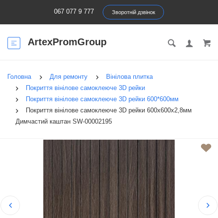
067 077 9 777
Зворотній дзвінок
ArtexPromGroup
Головна
Для ремонту
Вінілова плитка
Покриття вінілове самоклеюче 3D рейки
Покриття вінілове самоклеюче 3D рейки 600*600мм
Покриття вінілове самоклеюче 3D рейки 600х600х2,8мм
Димчастий каштан SW-00002195