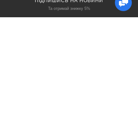
ПІДПИШИСЬ НА НОВИНИ
Та отримай знижку 5%
КАТАЛОГ
ЦІКАВЕ
Захист дихання
Блог
Захист голови
Акції
Захист рук
Виробники
Захист очей
Пошук
ПРО НАС
СОЦ МЕРЕЖІ
Про нас
Facebook