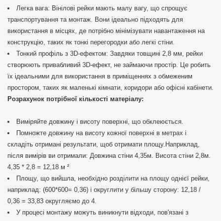
Легка вага: Вінілові рейки мають малу вагу, що спрощує
транспортування та монтаж. Вони ідеально підходять для
використання в місцях, де потрібно мінімізувати навантаження на
конструкцію, таких як тонкі перегородки або легкі стіни.
Тонкий профіль з 3D-ефектом: Завдяки товщині 2,8 мм, рейки
створюють привабливий 3D-ефект, не займаючи простір. Це робить
їх ідеальними для використання в приміщеннях з обмеженим
простором, таких як маленькі кімнати, коридори або офісні кабінети.
Розрахунок потрібної кількості матеріалу:
Виміряйте довжину і висоту поверхні, що обклеюється.
Помножте довжину на висоту кожної поверхні в метрах і
складіть отримані результати, щоб отримати площу.Наприклад,
після вимірів ви отримали: Довжина стіни 4,35м. Висота стіни 2,8м.
4,35 * 2,8 = 12,18 м ²
Площу, що вийшла, необхідно розділити на площу однієї рейки,
наприклад: (600*600= 0,36) і округлити у більшу сторону: 12,18 /
0,36 = 33,83 округляємо до 4.
У процесі монтажу можуть виникнути відходи, пов'язані з