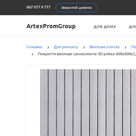
067 077 9 777
Зворотній дзвінок
ArtexPromGroup
ДЛЯ ДОМУ
ДЛ
Головна
Для ремонту
Вінілова плитка
По
Покриття вінілове самоклеюче 3D рейки 600х600х2