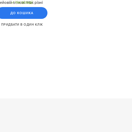
На складі
йовій основі. Має різні
ять під різні інтер'єрні
ДО КОШИКА
ПРИДБАТИ В ОДИН КЛІК