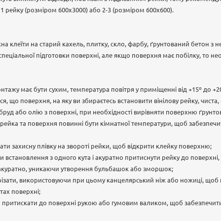
рейку (розміром 600х3000) або 2-3 (розміром 600х600).
жна клеїти на старий кахель, плитку, скло, фарбу, ґрунтований бетон з 
пеціальної підготовки поверхні, але якщо поверхня має побілку, то не
нтажу має бути сухим, температура повітря у приміщенні від +15º до +2
, що поверхня, на яку ви збираєтесь встановити вінілову рейку, чиста, 
бруд або олію з поверхні, при необхідності вирівняти поверхню ґрунто
 рейка та поверхня повинні бути кімнатної температури, щоб забезпеч
ати захисну плівку на звороті рейки, щоб відкрити клейку поверхню;
 встановлення з одного кута і акуратно притиснути рейку до поверхні,
 акуратно, уникаючи утворення бульбашок або зморшок;
різати, використовуючи при цьому канцелярський ніж або ножиці, щоб пі
тах поверхні;
 притискати до поверхні рукою або гумовим валиком, щоб забезпечит