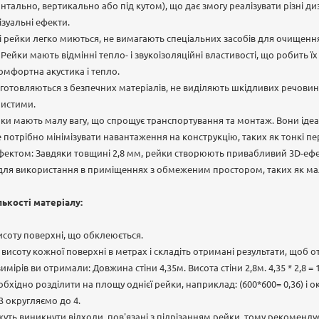
тально, вертикально або під кутом), що дає змогу реалізувати різні диза
ізуальні ефекти.
ві рейки легко миються, не вимагають спеціальних засобів для очищення
: Рейки мають відмінні тепло- і звукоізоляційні властивості, що робить 
омфортна акустика і тепло.
иготовляються з безпечних матеріалів, не виділяють шкідливих речовин 
чистими.
рейки мають малу вагу, що спрощує транспортування та монтаж. Вони іде
 потрібно мінімізувати навантаження на конструкцію, таких як тонкі пер
фектом: Завдяки товщині 2,8 мм, рейки створюють привабливий 3D-ефе
 для використання в приміщеннях з обмеженим простором, таких як ма
лькості матеріалу:
исоту поверхні, що обклеюється.
исоту кожної поверхні в метрах і складіть отримані результати, щоб 
ірів ви отримали: Довжина стіни 4,35м. Висота стіни 2,8м. 4,35 * 2,8 = 1
хідно розділити на площу однієї рейки, наприклад: (600*600= 0,36) і о
83 округляємо до 4.
уть виникнути відходи, пов'язані з підрізанням рейки, тому рекоменду