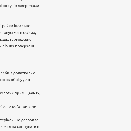
і поруч із джерелами
і рейки ідеально
стовується в офісах,
місцях громадської
х рівних поверхонь.
треби в додаткових
соток обрізу для
у вологих приміщеннях,
абезпечує їх тривале
атеріали. Це дозволяє
йки можна монтувати в