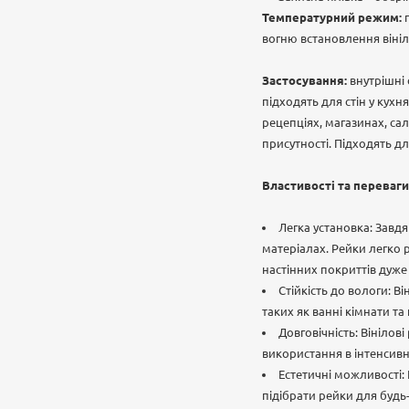
Температурний режим:
вогню встановлення вініл
Застосування:
внутрішні
підходять для стін у кухн
рецепціях, магазинах, сал
присутності. Підходять д
Властивості та переваги
Легка установка: Завд
матеріалах. Рейки легко 
настінних покриттів дуже
Стійкість до вологи: В
таких як ванні кімнати та 
Довговічність: Вінілов
використання в інтенсив
Естетичні можливості: 
підібрати рейки для будь