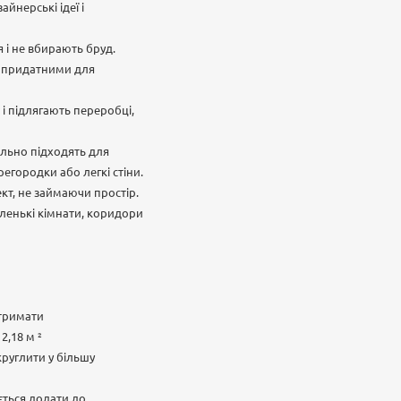
йнерські ідеї і
 і не вбирають бруд.
їх придатними для
і підлягають переробці,
ально підходять для
егородки або легкі стіни.
кт, не займаючи простір.
ленькі кімнати, коридори
отримати
2,18 м ²
круглити у більшу
ється додати до