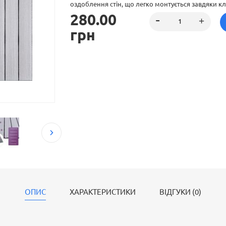
оздоблення стін, що легко монтується завдяки кле
280.00
дизайни, що імітують натуральні матеріали, підход
рішення.
грн
ОПИС
ХАРАКТЕРИСТИКИ
ВІДГУКИ (0)