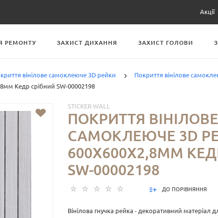
Акції
Я РЕМОНТУ
ЗАХИСТ ДИХАННЯ
ЗАХИСТ ГОЛОВИ
криття вінілове самоклеюче 3D рейки
Покриття вінілове самокл
,8мм Кедр срібний SW-00002198
STICKER WALL
ПОКРИТТЯ ВІНІЛОВ
САМОКЛЕЮЧЕ 3D Р
600Х600Х2,8ММ КЕД
SW-00002198
ДО ПОРІВНЯННЯ
Вінілова гнучка рейка - декоративний матеріал 