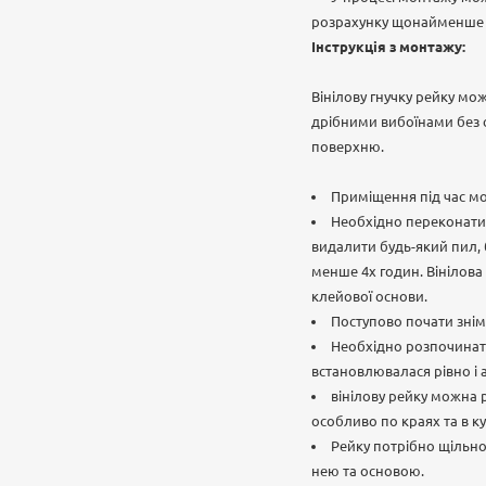
розрахунку щонайменше 1 
Інструкція з монтажу:
Вінілову гнучку рейку мо
дрібними вибоїнами без с
поверхню.
Приміщення під час мо
Необхідно переконатися
видалити будь-який пил, 
менше 4х годин. Вінілова
клейової основи.
Поступово почати знім
Необхідно розпочинати
встановлювалася рівно і
вінілову рейку можна 
особливо по краях та в ку
Рейку потрібно щільно
нею та основою.