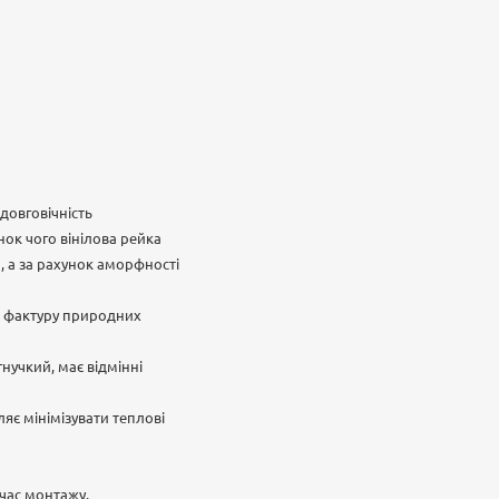
довговічність
нок чого вінілова рейка
н, а за рахунок аморфності
ує фактуру природних
нучкий, має відмінні
яє мінімізувати теплові
 час монтажу.