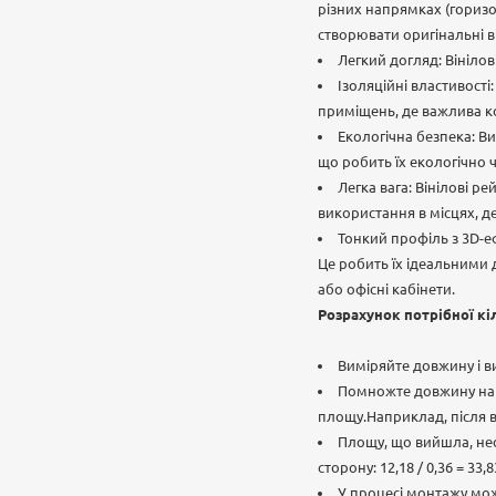
різних напрямках (горизон
створювати оригінальні в
Легкий догляд: Вініло
Ізоляційні властивості
приміщень, де важлива к
Екологічна безпека: В
що робить їх екологічно 
Легка вага: Вінілові 
використання в місцях, де
Тонкий профіль з 3D-е
Це робить їх ідеальними
або офісні кабінети.
Розрахунок потрібної кі
Виміряйте довжину і в
Помножте довжину на в
площу.Наприклад, після вим
Площу, що вийшла, необ
сторону: 12,18 / 0,36 = 33,
У процесі монтажу мож