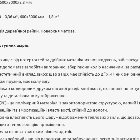
 600х3000х2,8 мм
 – 0,36 м², 600х3000 мм – 1,8 м²
ція дерев'яної рейки. Поверхня матова.
ступних шарів:
ахищає від потертостей та дрібних механічних пошкоджень, забезпечує 
т допомагає запобігти вигоранню, зберігаючи колір насиченим, за раху
естетичний вигляд.Також шар з ПВХ має стійкість до дії хімічних речови
же пружна, має малу вагу.
вка з кольоровим друком високої роздільної якості, яка повністю іміт
му та деталізованому зображенню.
РЕ) - це полімерний матеріал із закритопористою структурою, легкий і г
ляційні та амортизаційні властивості, стійкий до вологи.
вна властивість цього шару – відображення теплових хвиль, що дозвол
щити теплоізоляцію приміщення.
чна основа з високим рівнем адгезії.
гає клейовий шар від пересихання та забруднення, легко знімається під