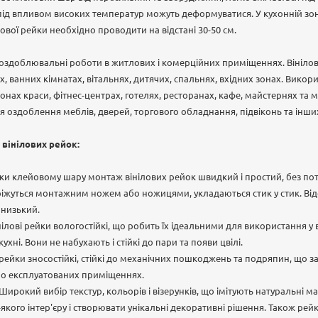
під впливом високих температур можуть деформуватися. У кухонній зон
ової рейки необхідно проводити на відстані 30-50 см.
 оздоблювальні роботи в житлових і комерційних приміщеннях. Вінілов
ях, ванних кімнатах, вітальнях, дитячих, спальнях, вхідних зонах. Викори
онах краси, фітнес-центрах, готелях, ресторанах, кафе, майстернях та 
ля оздоблення меблів, дверей, торгового обладнання, підвіконь та інши
 вінілових рейок:
яки клейовому шару монтаж вінілових рейок швидкий і простий, без по
ріжуться монтажним ножем або ножицями, укладаються стик у стик. Від
 низький.
інілові рейки вологостійкі, що робить їх ідеальними для використання 
кухні. Вони не набухають і стійкі до пари та появи цвілі.
і рейки зносостійкі, стійкі до механічних пошкоджень та подряпин, що з
но експлуатованих приміщеннях.
Широкий вибір текстур, кольорів і візерунків, що імітують натуральні м
-якого інтер'єру і створювати унікальні декоративні рішення. Також ре