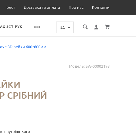
Блог
Доставка та оплата
Про нас
Контакти
ЗАХИСТ РУК
еюче 3D рейки 600*600мм
Модель:
SW-00002198
Е
ЕЙКИ
Р СРІБНИЙ
для внутрішнього