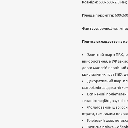
Розміри:
600х600х2,8 мм;
Площа покриття:
600х600
Фактура:
рельєфна, іміта
Плитка складається з на
Захисний шар з ПВХ, з
використання, а УФ захис
довго має свій первісний 
кристалічних ґрат ПВХ, ду
Декоративний шар: плі
матеріалів завдяки чітко
Вспінений поліетилен (
теплоізоляційні, звукоізо
Фольгований шар: осно
втрати, тим самим покра
Клейовий шар: нетокси
Захисна плівка – обері