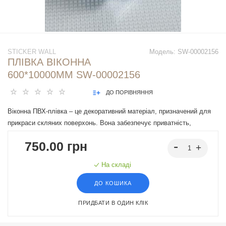
STICKER WALL
Модель:
SW-00002156
ПЛІВКА ВІКОННА
600*10000ММ SW-00002156
ДО ПОРІВНЯННЯ
Віконна ПВХ-плівка – це декоративний матеріал, призначений для
прикраси скляних поверхонь. Вона забезпечує приватність,
захищає від ультрафіолетового випромінювання та додає
750.00 грн
естетичної привабливості вашому інтер'єру. Легко наноситься на
будь-яке скло, перетворюючи його на непрозору поверхню та
На складі
обмежуючи видимість через скло.
ДО КОШИКА
ПРИДБАТИ В ОДИН КЛІК