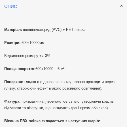
ОПИС
Матеріал:
полівінілхлорид (PVC) + РЕТ плівка
Розміри:
600х10000мм
Відхилення розміру +\- 3%
Площа покриття:
600х10000 – 6 м²
Поверхня:
гладка (це дозволяє світлу плавно проходити через
плівку, створюючи ефект м'якого розсіяного освітлення).
Фактура:
призматична (переломлює світло, утворюючи красиві
відблиски та візерунки, що нагадують грані призм або скла).
Віконна ПВХ плівка складається з наступних шарів: