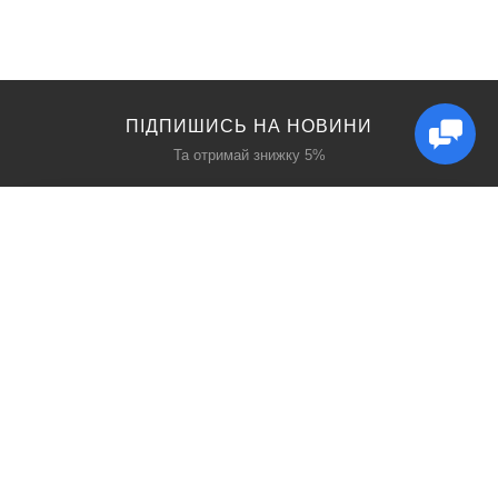
ПІДПИШИСЬ НА НОВИНИ
Та отримай знижку 5%
КАТАЛОГ
ЦІКАВЕ
Захист дихання
Блог
Захист голови
Акції
Захист рук
Виробники