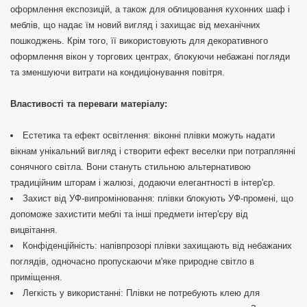
оформлення експозицій, а також для облицювання кухонних шаф і
меблів, що надає їм новий вигляд і захищає від механічних
пошкоджень. Крім того, її використовують для декоративного
оформлення вікон у торгових центрах, блокуючи небажані погляди
та зменшуючи витрати на кондиціонування повітря.
Властивості та переваги матеріалу:
Естетика та ефект освітлення: віконні плівки можуть надати
вікнам унікальний вигляд і створити ефект веселки при потраплянні
сонячного світла. Вони стануть стильною альтернативою
традиційним шторам і жалюзі, додаючи елегантності в інтер'єр.
Захист від УФ-випромінювання: плівки блокують УФ-промені, що
допоможе захистити меблі та інші предмети інтер'єру від
вицвітання.
Конфіденційність: напівпрозорі плівки захищають від небажаних
поглядів, одночасно пропускаючи м'яке природне світло в
приміщення.
Легкість у використанні: Плівки не потребують клею для