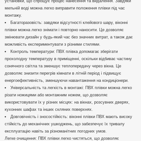
установки, що спрощує процес нанесення та видалення. Завдяки
мильній воді можна легко виправити положення плівки під час
монтажу.
Багаторазовість: завдяки відсутності клейового шару, віконні
плівки можна легко знімати і повторно наносити. Це дозволяє
змінювати дизайн у будь-який час без значних витрат, а також дає
можливість експериментувати з різними стилями.
Контроль температури: ПВХ плівка допомагає зберігати
прохолодну температуру в приміщенні, оскільки відбиває частину
сонячного світла та зменшує теплопередачу через вікна. Це
дозволяє знизити перегрів кімнати в літній період і підвищує
енергоефективність, зменшуючи навантаження на кондиціонери.
Універсальність та легкість в монтажі: ПВХ плівки можна легко
різати ножицями або монтажним ножем, що дозволяє
використовувати їх у різних місцях: на вікнах, розсувних дверях,
кухонних шафах та інших скляних поверхнях.
Довговічність і зносостійкість: віконні плівки ПВХ мають високу
стійкість до механічних ушкоджень, що забезпечує їх тривалу
експлуатацію навіть за різноманітних погодних умов.
Легке очищення: ПВХ плівки легко чистяться, що дозволяє