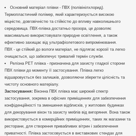
Основний матеріал плівки - ПВХ (полівінілхлорид).
Термопластичний полімер, який характеризується високою
міцністю, довговічністю та стійкістю до впливу навколишнього
середовища. ПВХ-плівка достатньо прозора, це дозволяє
максимально використовувати природне освітлення, а також
ефективно захищає від ультрафіолетового випромінювання.
ПВХ - це стійкий до вологи матеріал, не підлягає корозії та легко
очищається, що забезпечує тривалий термін служби.
Релізна РЕТ плівка - призначена для захисту гладкої сторони
ПВХ плівки до моменту її застосування. Плівка легко
відшаровується без залишків, дозволяючи зберегти цілісність та
чистоту основного матеріалу.
Застосування:
Віконна ПВХ плівка має широкий спектр
застосування, зокрема в офісних приміщеннях для забезпечення
конфіденційності та зменшення відблисків, у житлових будинках
для декорування вікон та захисту меблів від вигоряння. Вона також
використовується в комерційних приміщеннях, таких як магазини та
ресторани, для створення привабливих вітрин і забезпечення
приватності. Плівка застосовується в виставкових стендах для