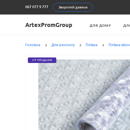
067 077 9 777
Зворотній дзвінок
ArtexPromGroup
ДЛЯ ДОМУ
ДЛ
Головна
Для ремонту
Плівка
Плівка віко
ХІТ ПРОДАЖІВ