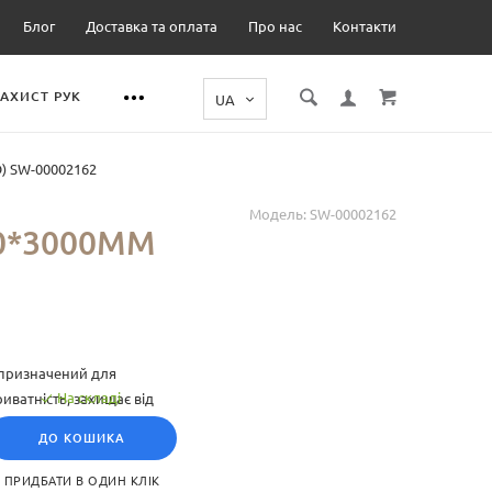
Блог
Доставка та оплата
Про нас
Контакти
ЗАХИСТ РУК
D) SW-00002162
Модель:
SW-00002162
0*3000ММ
 призначений для
На складі
иватність, захищає від
етичної привабливості
ДО КОШИКА
 скло, перетворюючи його
 через скло.
ПРИДБАТИ В ОДИН КЛІК