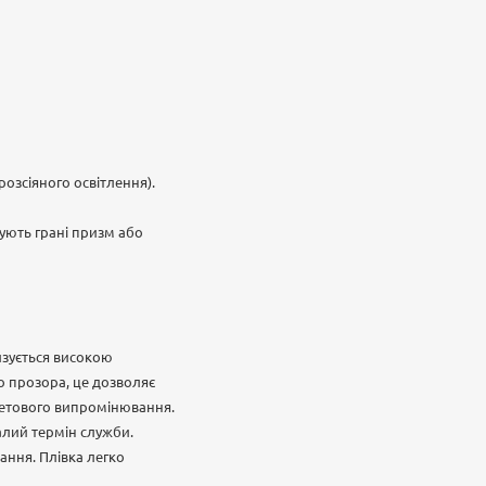
озсіяного освітлення).
ують грані призм або
изується високою
о прозора, це дозволяє
летового випромінювання.
валий термін служби.
вання. Плівка легко