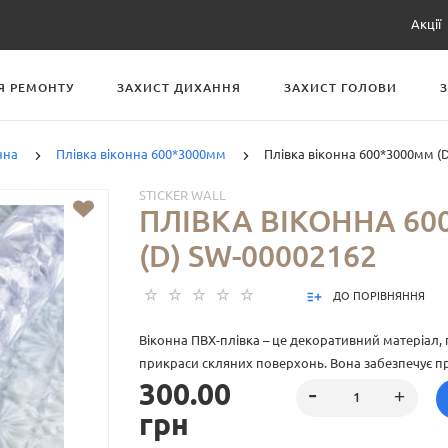
Акції
Я РЕМОНТУ
ЗАХИСТ ДИХАННЯ
ЗАХИСТ ГОЛОВИ
нна
Плівка віконна 600*3000мм
Плівка віконна 600*3000мм (
STICKER WALL
ПЛІВКА ВІКОННА 60
(D) SW-00002162
ДО ПОРІВНЯННЯ
Віконна ПВХ-плівка – це декоративний матеріал,
прикраси скляних поверхонь. Вона забезпечує пр
300.00
ультрафіолетового випромінювання та додає ест
вашому інтер'єру. Легко наноситься на будь-яке
грн
на непрозору поверхню та обмежуючи видимість