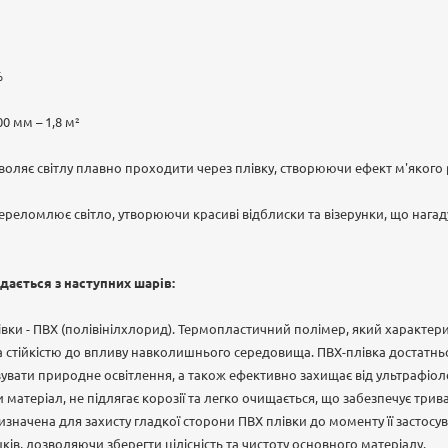
%
0 мм – 1,8 м²
воляє світлу плавно проходити через плівку, створюючи ефект м'якого р
реломлює світло, утворюючи красиві відблиски та візерунки, що нагад
дається з наступних шарів:
вки - ПВХ (полівінілхлорид). Термопластичний полімер, який характер
та стійкістю до впливу навколишнього середовища. ПВХ-плівка достатнь
вати природне освітлення, а також ефективно захищає від ультрафіо
и матеріал, не підлягає корозії та легко очищається, що забезпечує три
ризначена для захисту гладкої сторони ПВХ плівки до моменту її застосу
ків, дозволяючи зберегти цілісність та чистоту основного матеріалу.