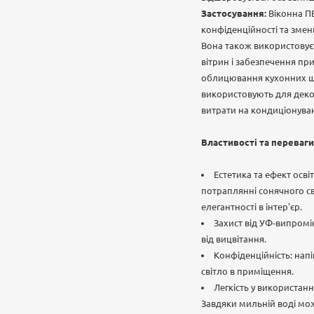
Застосування:
Віконна ПВ
конфіденційності та змен
Вона також використовує
вітрин і забезпечення пр
облицювання кухонних шаф
використовують для деко
витрати на кондиціонуван
Властивості та переваги
Естетика та ефект осві
потраплянні сонячного с
елегантності в інтер'єр.
Захист від УФ-випромі
від вицвітання.
Конфіденційність: нап
світло в приміщення.
Легкість у використан
Завдяки мильній воді мо