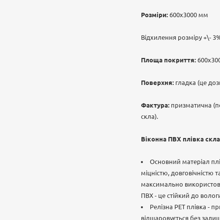
Розміри:
600х3000 мм
Відхилення розміру +\- 3
Площа покриття:
600х300
Поверхня:
гладка (це доз
Фактура:
призматична (пе
скла).
Віконна ПВХ плівка скла
Основний матеріал плі
міцністю, довговічністю 
максимально використову
ПВХ - це стійкий до волог
Релізна РЕТ плівка - п
відшаровується без залиш