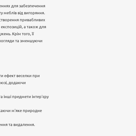
еннях для забезпечення
у меблів від вигоряння.
я створення привабливих
 експозицій, а також для
нь. Крім того, її
 погляди та зменшуючи
ити ефект веселки при
люзі, додаючи
 інші предмети інтер'єру
скаючи м'яке природне
ення та видалення.