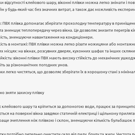
ки відсутності клейового шару, віконні плівки можна легко знімати і по
н у будь-який час без значних витрат, а також дає можливість експери
 ПВХ плівка допомагає зберігати прохолодну температуру в приміщенні
та зменшує теплопередачу через вікна. Це дозволяє знизити перегрів кім
ість, зменшуючи навантаження на кондиціонери.
гкість в монтажі: ПВХ плівки можна легко різати ножицями або монтаж
их місцях: на вікнах, розсувних дверях, кухонних шафах та інших склян
тійкість: віконні плівки ПВХ мають високу стійкість до механічних ушкод
іть за різноманітних погодних умов.
ки легко чистяться, що дозволяє зберігати їх в хорошому стані з мінім
о зняти захисну плівку
є клейового шару та кріпиться за допомогою води, працює за принципом
ється на поверхні вікна завдяки статичній електриці і щільному приляг
аще зчеплення між плівкою і склом, зменшуючи кількість бульбашок по
тку потрібно ретельно очистити скло від пилу, бруду та жиру. Чистота 