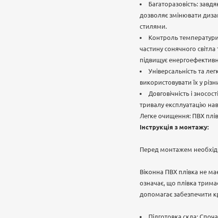
Багаторазовість: завдя
дозволяє змінювати дизай
стилями.
Контроль температури:
частину сонячного світла 
підвищує енергоефективн
Універсальність та ле
використовувати їх у різн
Довговічність і зносос
тривалу експлуатацію нав
Легке очищення: ПВХ плів
Інструкція з монтажу:
Перед монтажем необхідн
Віконна ПВХ плівка не ма
означає, що плівка трима
допомагає забезпечити кр
Підготовка скла: Споча