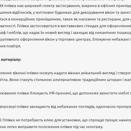
Х плівка має широкий спектр застосування, зокрема в офісних приміщ
шення відблисків, у житлових будинках для декорування вікон та захист
ться в комерційних приміщеннях, таких як магазини та ресторани, дл
иватності. Плівка застосовується в виставкових стендах для оформлення
 і меблів, що надає їм новий вигляд і захищає від механічних пошкодже
ративного оформлення вікон у торгових центрах, блокуючи небажані
ня повітря.
 матеріалу:
тлення: віконні плівки можуть надати вікнам унікальний вигляд і створ
вітла. Вони стануть стильною альтернативою традиційним шторам і жа
нювання: плівки блокують УФ-промені, що допоможе захистити меблі та
івпрозорі плівки захищають від небажаних поглядів, одночасно пропу
ні: Плівки не потребують клею для установки, що спрощує процес нанес
жна легко виправити положення плівки під час монтажу.