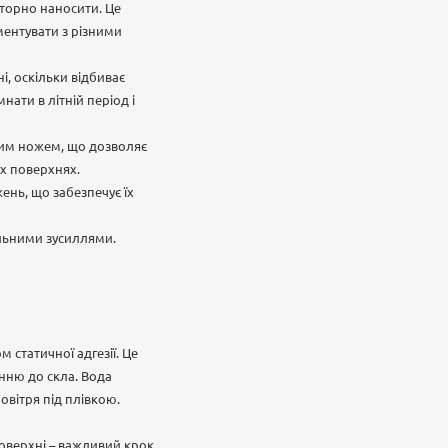
вторно наносити. Це
ментувати з різними
, оскільки відбиває
нати в літній період і
ним ножем, що дозволяє
их поверхнях.
жень, що забезпечує їх
альними зусиллями.
 статичної адгезії. Це
анню до скла. Вода
вітря під плівкою.
поверхні – важливий крок