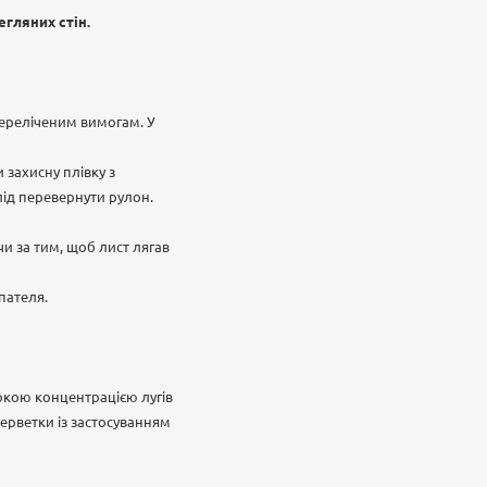
егляних стін.
переліченим вимогам. У
 захисну плівку з
лід перевернути рулон.
чи за тим, щоб лист лягав
пателя.
окою концентрацією лугів
ерветки із застосуванням