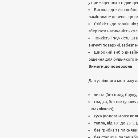
у приміщеннях з підвищен
Висока адгезія: клейо
ламіноване дерево, що ро
Стійкість до зовнішніх
зберігати насиченість кол
Тонкість і гнучкість: 
вигнуті поверхні, забезп
Широкий вибір дизайні
рішення для будь-якого і
Вимоги до поверхонь
Для успішного монтажу ла
чиста (без пилу, бруду
гладка, без виступаюч
шпаклівкою);
суха (волога може вплин
тепла, від 18º до 25º
без грибка та плісняви
без старих шпалер або