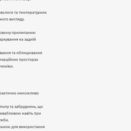
, вологи та температурних
ьного вигляду.
дковому прилипанню
аркування на задній
рування та облицювання
омерційних просторах
техніки.
ї практично неможливо
 пилу та забруднень, що
привабливою навіть при
ужби.
деальною для використання