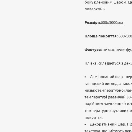
боку клейовим шаром. Це
поверхонь.
Розміри:
600х3000мм
Площа покриття:
600х300
Фактура:
не має рельєфу,
Плівка, складається з дек
Ламінований шар - вер
глянцевий вигляд, а так
низькотемпературної ламі
температурі (зазвичай 30-
надійного зчеплення з ос
температурно чутливих ма
покриття.
Декоративний шар. Пі
текстура, що імітують дер