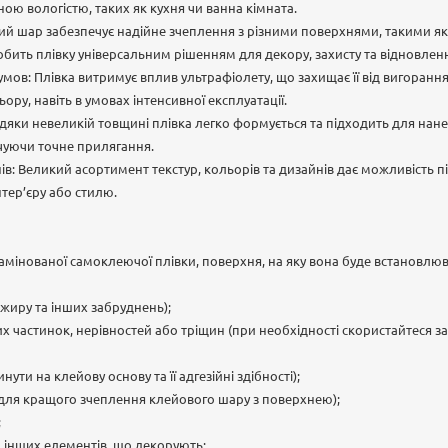
ою вологістю, таких як кухня чи ванна кімната.
вий шар забезпечує надійне зчеплення з різними поверхнями, такими як 
бить плівку універсальним рішенням для декору, захисту та відновлен
 умов: Плівка витримує вплив ультрафіолету, що захищає її від вигорання
ьору, навіть в умовах інтенсивної експлуатації.
Завдяки невеликій товщині плівка легко формується та підходить для нан
ечуючи точне прилягання.
в: Великий асортимент текстур, кольорів та дизайнів дає можливість 
нтер’єру або стилю.
мінованої самоклеючої плівки, поверхня, на яку вона буде встановлюв
, жиру та інших забруднень);
их частинок, нерівностей або тріщин (при необхідності скористайтеся 
ути на клейову основу та її адгезійні здібності);
С (для кращого зчеплення клейового шару з поверхнею);
;
 інших елементів, що декорують;