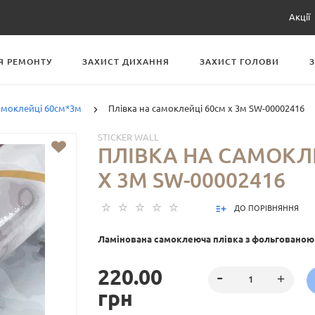
Акції
Я РЕМОНТУ
ЗАХИСТ ДИХАННЯ
ЗАХИСТ ГОЛОВИ
самоклейці 60см*3м
Плівка на самоклейці 60см х 3м SW-00002416
STICKER WALL
ПЛІВКА НА САМОКЛ
Х 3М SW-00002416
ДО ПОРІВНЯННЯ
Ламінована самоклеюча плівка з фольговано
220.00
грн