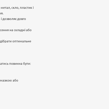
метал, скло, пластик і
ня.
 і дозволяє довго
есення на складні або
підібрати оптимальне
атись повинна бути:
замазкою або