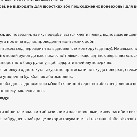
нові, не підходить для шорстких або пошкоджених поверхонь і для ц
я, що поверхня, на яку передбачається клеїти плівку, відповідає вище
ти протягів під час проведення монтажних робіт.
ажем слід перевірити на відповідність кольору (відтінку). Не знімаючи
ть новий рулон до вже наклеєної плівки, якщо відтінок відрізняється, с
зі зворотного боку рулону, щоб відкрити клейову поверхню.
тановку з одного кута і акуратно притискати плівку до поверхні, стежа
ючи утворення бульбашок або зморшок.
необхідно за допомогою м'якої тканинної серветки або спеціального ш
овторному наклеюванню.
ляду:
и щітки та мочалки з абразивними властивостями, миючі засоби з вис
я забруднень найкраще використовувати м'які текстильні або віскозні с