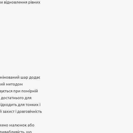
чи відновлення рівних
Ламінований шар додає
ений методом
вується при помірній
я, достатнього для
ідходить для тонких і
захист і довговічність
ажено малюнок або
привабливість, що