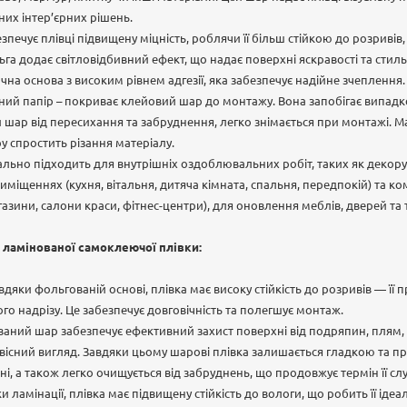
них інтер’єрних рішень.
печує плівці підвищену міцність, роблячи її більш стійкою до розривів
ьга додає світловідбивний ефект, що надає поверхні яскравості та стил
на основа з високим рівнем адгезії, яка забезпечує надійне зчеплення.
аний папір – покриває клейовий шар до монтажу. Вона запобігає випа
 шар від пересихання та забруднення, легко знімається при монтажі. М
у спростить різання матеріалу.
ально підходить для внутрішніх оздоблювальних робіт, таких як деко
міщеннях (кухня, вітальня, дитяча кімната, спальня, передпокій) та к
газини, салони краси, фітнес-центри), для оновлення меблів, дверей та 
 ламінованої самоклеючої плівки:
вдяки фольгованій основі, плівка має високу стійкість до розривів — ї
го надрізу. Це забезпечує довговічність та полегшує монтаж.
ований шар забезпечує ефективний захист поверхні від подряпин, плям,
рвісний вигляд. Завдяки цьому шарові плівка залишається гладкою та 
і, а також легко очищується від забруднень, що продовжує термін її сл
ки ламінації, плівка має підвищену стійкість до вологи, що робить її і