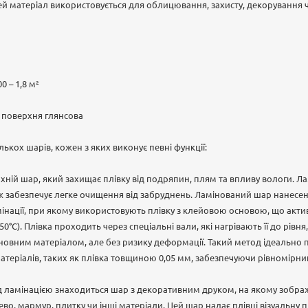
й матеріал використовується для облицювання, захисту, декорування 
0 – 1,8 м²
 поверхня глянсова
ількох шарів, кожен з яких виконує певні функції:
хній шар, який захищає плівку від подряпин, плям та впливу вологи. 
ож забезпечує легке очищення від забруднень. Ламінований шар нанес
нації, при якому використовують плівку з клейовою основою, що акти
50°C). Плівка проходить через спеціальні вали, які нагрівають її до рівн
новним матеріалом, але без ризику деформації. Такий метод ідеально п
теріалів, таких як плівка товщиною 0,05 мм, забезпечуючи рівномірний 
д ламінацією знаходиться шар з декоративним друком, на якому зобр
ево, мармур, плитку чи інші матеріали. Цей шар надає плівці візуальну 