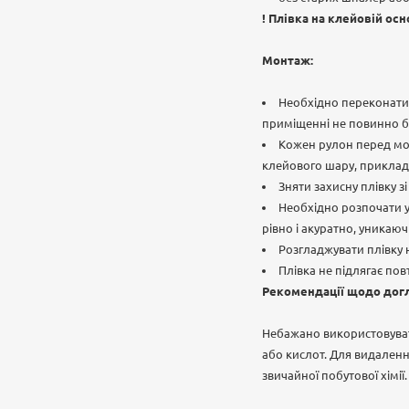
! Плівка на клейовій ос
Монтаж:
Необхідно переконатис
приміщенні не повинно бу
Кожен рулон перед монт
клейового шару, прикладі
Зняти захисну плівку 
Необхідно розпочати ус
рівно і акуратно, уника
Розгладжувати плівку 
Плівка не підлягає п
Рекомендації щодо дог
Небажано використовуват
або кислот. Для видаленн
звичайної побутової хімії.