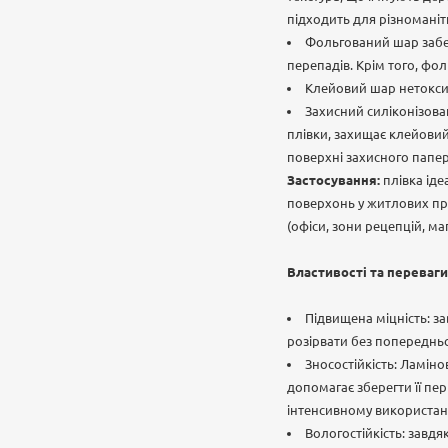
підходить для різноманіт
Фольгований шар забез
перепадів. Крім того, фол
Клейовий шар нетоксич
Захисний силіконізов
плівки, захищає клейовий
поверхні захисного папер
Застосування:
плівка іде
поверхонь у житлових при
(офіси, зони рецепцій, ма
Властивості та переваги
Підвищена міцність: за
розірвати без попередньо
Зносостійкість: Ламін
допомагає зберегти її пе
інтенсивному використанн
Вологостійкість: завдя