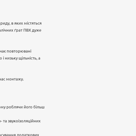
риду, в яких містяться
талічних ґрат ПВХ дуже
ючає повторювані
і низьку щільність, а
 час монтажу.
ьому роблячи його більш
- та звукоізоляційних
тосування додаткових