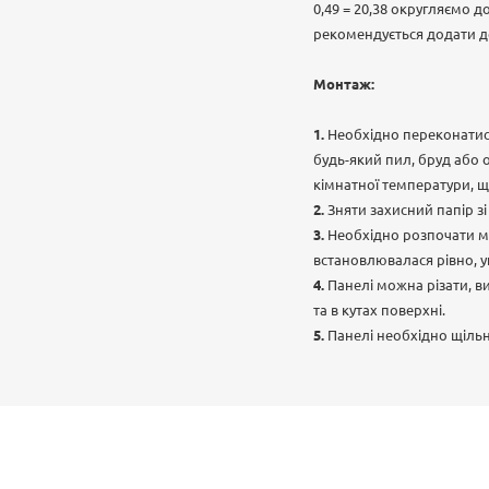
0,49 = 20,38 округляємо 
рекомендується додати до
Монтаж:
Необхідно переконатися
будь-який пил, бруд або 
кімнатної температури, щ
Зняти захисний папір з
Необхідно розпочати мо
встановлювалася рівно, 
Панелі можна різати, в
та в кутах поверхні.
Панелі необхідно щіль