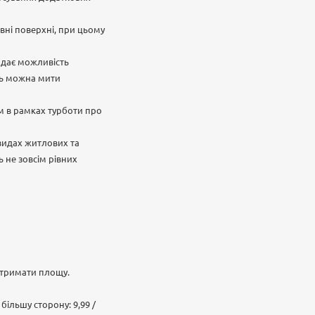
рівні поверхні, при цьому
е дає можливість
ль можна мити
ом в рамках турботи про
 видах житлових та
 не зовсім рівних
отримати площу.
більшу сторону: 9,99 /