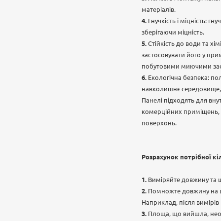
матеріалів.
Гнучкість і міцність: гн
зберігаючи міцність.
Стійкість до води та хі
застосовувати його у при
побутовими миючими засо
Екологічна безпека: по
навколишнє середовище, 
Панелі підходять для вну
комерційних приміщень, а
поверхонь.
Розрахунок потрібної кі
Виміряйте довжину та 
Помножте довжину на ш
Наприклад, після вимірів в
Площа, що вийшла, необх