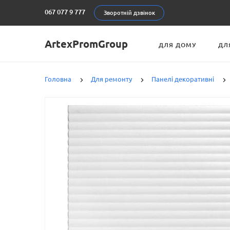
067 077 9 777
Зворотній дзвінок
ArtexPromGroup
ДЛЯ ДОМУ
ДЛ
Головна
Для ремонту
Панелі декоративні