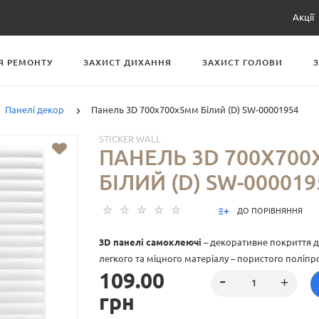
Акції
Я РЕМОНТУ
ЗАХИСТ ДИХАННЯ
ЗАХИСТ ГОЛОВИ
Панелі декор
Панель 3D 700х700х5мм Білий (D) SW-00001954
STICKER WALL
ПАНЕЛЬ 3D 700Х70
БІЛИЙ (D) SW-000019
ДО ПОРІВНЯННЯ
3D панелі самоклеючі
– декоративне покриття дл
легкого та міцного матеріалу – пористого поліпр
109.00
особливість – рельєфний малюнок у вигляді цег
різноманітті кольорів та наявність клейового ша
грн
встановити панелі без необхідності застосування