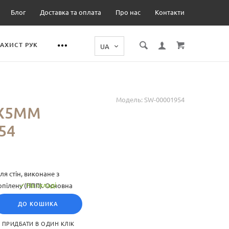
Блог
Доставка та оплата
Про нас
Контакти
ЗАХИСТ РУК
Модель:
SW-00001954
0Х5ММ
54
я стін, виконане з
На складі
опілену (ППП). Основна
ли у широкому
ДО КОШИКА
ру, що дозволяє
 додаткових матеріалів.
ПРИДБАТИ В ОДИН КЛІК