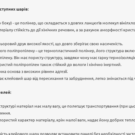
ступних шарів:
 боку) - це полімер, що складається з довгих ланцюгів молекул вінілхло
еріалу стійкість до дії хімічних речовин, а за рахунок аморфності крис
оровий друк високої якості, що довго зберігає свою насиченість.
ого поліпропілену – це термопластичний полімер, його структура вкл
лену. Він має пористу структуру, завдяки чому має гарну термоізоляцію 
ористий поліпропілен також стійкий до вологи і хімічно інертний.
на основа з високим рівнем адгезії.
гає клейовий шар від пересихання та забруднення, легко знімається під
нелей:
й структурі матеріал має малу вагу, це полегшує транспортування (при ц
лення.
 пористий характер матеріалу, крім малої ваги, надає йому добрих тепло
ність клейового шару дозволяє встановити панелі без необхідності зас