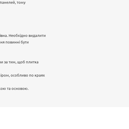
 панелей, тому
рівна. Необхідно видалити
хня повинні бути
чи за тим, щоб плитка
міром, особливо по краях
кою та основою.