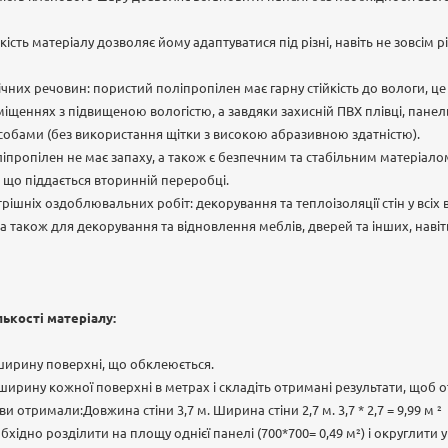
учкість матеріалу дозволяє йому адаптуватися під різні, навіть не зовсім 
мічних речовин: пористий поліпропілен має гарну стійкість до вологи, ц
міщеннях з підвищеною вологістю, а завдяки захисній ПВХ плівці, пане
бами (без використання щітки з високою абразивною здатністю).
ліпропілен не має запаху, а також є безпечним та стабільним матеріал
що піддається вторинній переробці.
трішніх оздоблювальних робіт: декорування та теплоізоляції стін у всіх
 також для декорування та відновлення меблів, дверей та інших, навіть
лькості матеріалу:
ширину поверхні, що обклеюється.
ирину кожної поверхні в метрах і складіть отримані результати, щоб 
и отримали:Довжина стіни 3,7 м. Ширина стіни 2,7 м. 3,7 * 2,7 = 9,99 м ²
ідно розділити на площу однієї панелі (700*700= 0,49 м²) і округлити у 