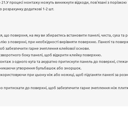
до 21.У процесі монтажу можуть виникнути відходи, пов'язані з порізкою
 розрахунку додаткові 1-2 шт.
, що поверхня, на яку ви збираєтесь встановити панелі, чиста, суха та 
олію з поверхні, при необхідності вирівняти поверхню. Панелі та повер
об забезпечити гарне зчеплення клейової основи.
і зворотного боку панелі, щоб відкрити клейку поверхню.
нтаж з одного кута та акуратно притиснути панель до поверхні, стежа
уникаючи утворення бульбашок або зморшок.
икористовуючи при цьому ніж або ножиці, щоб підганяти панелі за роз
но притискати до поверхні, щоб забезпечити гарне зчеплення між плит