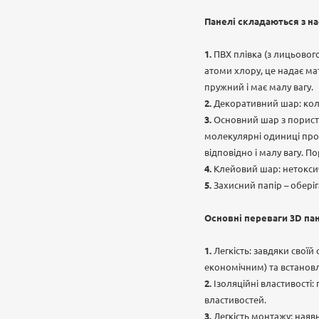
Панелі складаються з на
ПВХ плівка (з лицьового
атоми хлору, це надає мат
пружний і має малу вагу.
Декоративний шар: коль
Основний шар з порист
молекулярні одиниці пропі
відповідно і малу вагу. П
Клейовий шар: нетоксич
Захисний папір – обері
Основні переваги 3D па
Легкість: завдяки свої
економічним) та встанов
Ізоляційні властивості:
властивостей.
Легкість монтажу: наяв