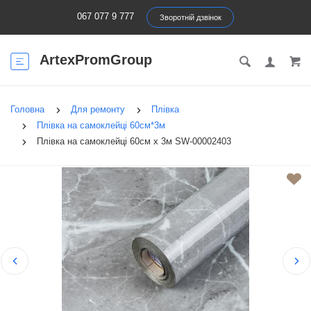
067 077 9 777
Зворотній дзвінок
ArtexPromGroup
Головна
Для ремонту
Плівка
Плівка на самоклейці 60см*3м
Плівка на самоклейці 60см х 3м SW-00002403