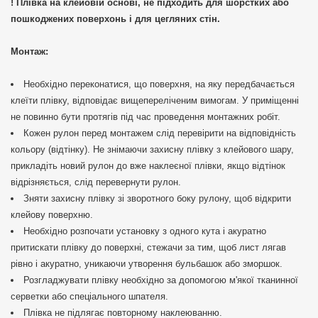
! Плівка на клейовій основі, не підходить для шорстких або
пошкоджених поверхонь і для цегляних стін.
Монтаж:
Необхідно переконатися, що поверхня, на яку передбачається
клеїти плівку, відповідає вищепереліченим вимогам. У приміщенні
не повинно бути протягів під час проведення монтажних робіт.
Кожен рулон перед монтажем слід перевірити на відповідність
кольору (відтінку). Не знімаючи захисну плівку з клейового шару,
прикладіть новий рулон до вже наклеєної плівки, якщо відтінок
відрізняється, слід перевернути рулон.
Зняти захисну плівку зі зворотного боку рулону, щоб відкрити
клейову поверхню.
Необхідно розпочати установку з одного кута і акуратно
притискати плівку до поверхні, стежачи за тим, щоб лист лягав
рівно і акуратно, уникаючи утворення бульбашок або зморшок.
Розгладжувати плівку необхідно за допомогою м'якої тканинної
серветки або спеціального шпателя.
Плівка не підлягає повторному наклеюванню.