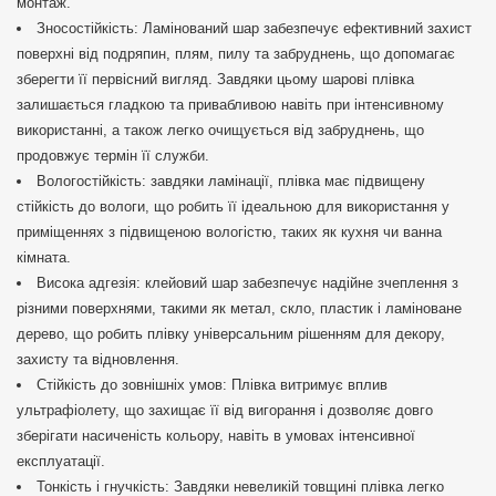
монтаж.
Зносостійкість: Ламінований шар забезпечує ефективний захист
поверхні від подряпин, плям, пилу та забруднень, що допомагає
зберегти її первісний вигляд. Завдяки цьому шарові плівка
залишається гладкою та привабливою навіть при інтенсивному
використанні, а також легко очищується від забруднень, що
продовжує термін її служби.
Вологостійкість: завдяки ламінації, плівка має підвищену
стійкість до вологи, що робить її ідеальною для використання у
приміщеннях з підвищеною вологістю, таких як кухня чи ванна
кімната.
Висока адгезія: клейовий шар забезпечує надійне зчеплення з
різними поверхнями, такими як метал, скло, пластик і ламіноване
дерево, що робить плівку універсальним рішенням для декору,
захисту та відновлення.
Стійкість до зовнішніх умов: Плівка витримує вплив
ультрафіолету, що захищає її від вигорання і дозволяє довго
зберігати насиченість кольору, навіть в умовах інтенсивної
експлуатації.
Тонкість і гнучкість: Завдяки невеликій товщині плівка легко