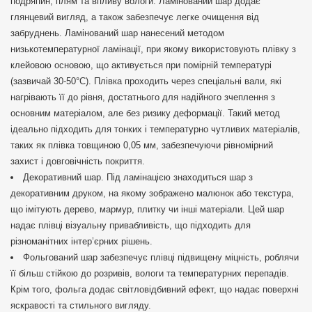
подряпин, плям та впливу вологи. Ламінований шар додає
глянцевий вигляд, а також забезпечує легке очищення від
забруднень. Ламінований шар нанесений методом
низькотемпературної ламінації, при якому використовують плівку з
клейовою основою, що активується при помірній температурі
(зазвичай 30-50°C). Плівка проходить через спеціальні вали, які
нагрівають її до рівня, достатнього для надійного зчеплення з
основним матеріалом, але без ризику деформації. Такий метод
ідеально підходить для тонких і температурно чутливих матеріалів,
таких як плівка товщиною 0,05 мм, забезпечуючи рівномірний
захист і довговічність покриття.
Декоративний шар. Під ламінацією знаходиться шар з
декоративним друком, на якому зображено малюнок або текстура,
що імітують дерево, мармур, плитку чи інші матеріали. Цей шар
надає плівці візуальну привабливість, що підходить для
різноманітних інтер’єрних рішень.
Фольгований шар забезпечує плівці підвищену міцність, роблячи
її більш стійкою до розривів, вологи та температурних перепадів.
Крім того, фольга додає світловідбивний ефект, що надає поверхні
яскравості та стильного вигляду.