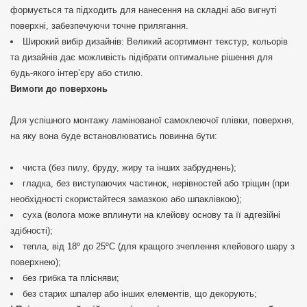
формується та підходить для нанесення на складні або вигнуті
поверхні, забезпечуючи точне прилягання.
Широкий вибір дизайнів: Великий асортимент текстур, кольорів
та дизайнів дає можливість підібрати оптимальне рішення для
будь-якого інтер’єру або стилю.
Вимоги до поверхонь
Для успішного монтажу ламінованої самоклеючої плівки, поверхня,
на яку вона буде встановлюватись повинна бути:
чиста (без пилу, бруду, жиру та інших забруднень);
гладка, без виступаючих частинок, нерівностей або тріщин (при
необхідності скористайтеся замазкою або шпаклівкою);
суха (волога може вплинути на клейову основу та її адгезійні
здібності);
тепла, від 18º до 25ºС (для кращого зчеплення клейового шару з
поверхнею);
без грибка та плісняви;
без старих шпалер або інших елементів, що декорують;