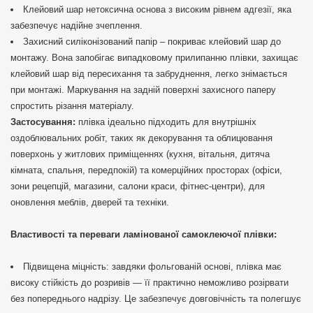
Клейовий шар нетоксична основа з високим рівнем адгезії, яка
забезпечує надійне зчеплення.
Захисний силіконізований папір – покриває клейовий шар до
монтажу. Вона запобігає випадковому прилипанню плівки, захищає
клейовий шар від пересихання та забруднення, легко знімається
при монтажі. Маркування на задній поверхні захисного паперу
спростить різання матеріалу.
Застосування:
плівка ідеально підходить для внутрішніх
оздоблювальних робіт, таких як декорування та облицювання
поверхонь у житлових приміщеннях (кухня, вітальня, дитяча
кімната, спальня, передпокій) та комерційних просторах (офіси,
зони рецепцій, магазини, салони краси, фітнес-центри), для
оновлення меблів, дверей та техніки.
Властивості та переваги ламінованої самоклеючої плівки:
Підвищена міцність: завдяки фольгованій основі, плівка має
високу стійкість до розривів — її практично неможливо розірвати
без попереднього надрізу. Це забезпечує довговічність та полегшує