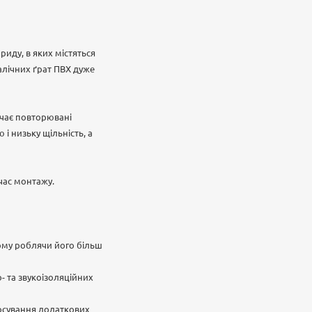
риду, в яких містяться
талічних ґрат ПВХ дуже
ючає повторювані
і низьку щільність, а
 час монтажу.
ьому роблячи його більш
- та звукоізоляційних
тосування додаткових