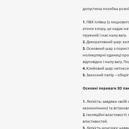
допустима похибка розмі
ПВХ плівка (з лицьового
атоми хлору, це надає мат
пружний і має малу вагу.
Декоративний шар: коль
Основний шар з порист
молекулярні одиниці пропі
відповідно і малу вагу. П
Клейовий шар: нетоксич
Захисний папір – обері
Основні переваги 3D па
Легкість: завдяки свої
економічним) та встанов
Ізоляційні властивості:
властивостей.
Легкість монтажу: наяв