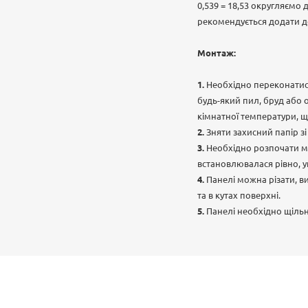
0,539 = 18,53 округляємо
рекомендується додати до
Монтаж:
Необхідно переконатися
будь-який пил, бруд або 
кімнатної температури, щ
Зняти захисний папір з
Необхідно розпочати мо
встановлювалася рівно, 
Панелі можна різати, в
та в кутах поверхні.
Панелі необхідно щіль