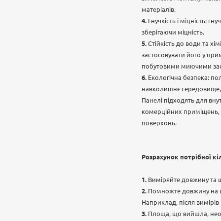
матеріалів.
Гнучкість і міцність: гн
зберігаючи міцність.
Стійкість до води та хі
застосовувати його у при
побутовими миючими засо
Екологічна безпека: по
навколишнє середовище, 
Панелі підходять для вну
комерційних приміщень, а
поверхонь.
Розрахунок потрібної кі
Виміряйте довжину та 
Помножте довжину на ш
Наприклад, після вимірів в
Площа, що вийшла, необх