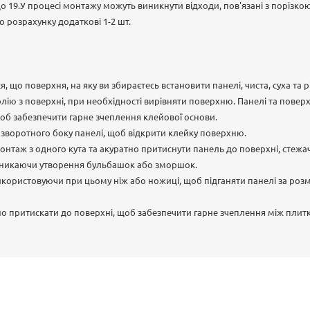
 до 19.У процесі монтажу можуть виникнути відходи, пов'язані з порізко
 розрахунку додаткові 1-2 шт.
, що поверхня, на яку ви збираєтесь встановити панелі, чиста, суха та 
олію з поверхні, при необхідності вирівняти поверхню. Панелі та повер
об забезпечити гарне зчеплення клейової основи.
і зворотного боку панелі, щоб відкрити клейку поверхню.
нтаж з одного кута та акуратно притиснути панель до поверхні, стежа
уникаючи утворення бульбашок або зморшок.
икористовуючи при цьому ніж або ножиці, щоб підганяти панелі за роз
но притискати до поверхні, щоб забезпечити гарне зчеплення між плит