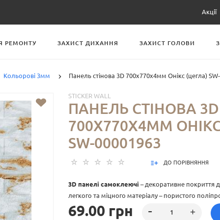
Акції
Я РЕМОНТУ
ЗАХИСТ ДИХАННЯ
ЗАХИСТ ГОЛОВИ
Кольорові 3мм
Панель стінова 3D 700х770х4мм Онікс (цегла) SW
STICKER WALL
ПАНЕЛЬ СТІНОВА 3D
700Х770Х4ММ ОНІКС
SW-00001963
ДО ПОРІВНЯННЯ
3D панелі самоклеючі
– декоративне покриття дл
легкого та міцного матеріалу – пористого поліпр
69.00 грн
особливість – рельєфний малюнок у вигляді цег
різноманітті кольорів та наявність клейового ша