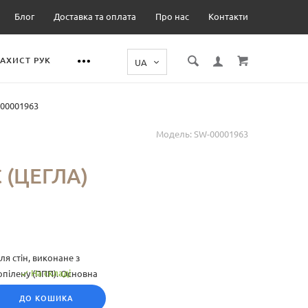
Блог
Доставка та оплата
Про нас
Контакти
ЗАХИСТ РУК
-00001963
Модель:
SW-00001963
 (ЦЕГЛА)
я стін, виконане з
На складі
опілену (ППП). Основна
ли у широкому
ДО КОШИКА
ру, що дозволяє