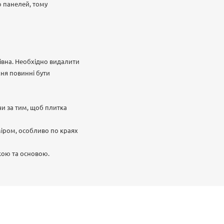
ю панелей, тому
рівна. Необхідно видалити
хня повинні бути
чи за тим, щоб плитка
міром, особливо по краях
кою та основою.