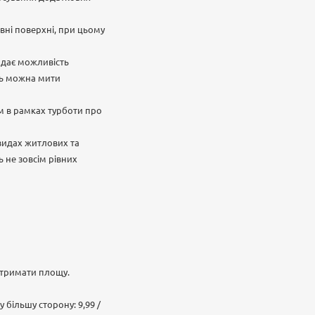
рівні поверхні, при цьому
е дає можливість
ль можна мити
ом в рамках турботи про
 видах житлових та
 не зовсім рівних
отримати площу.
 більшу сторону: 9,99 /