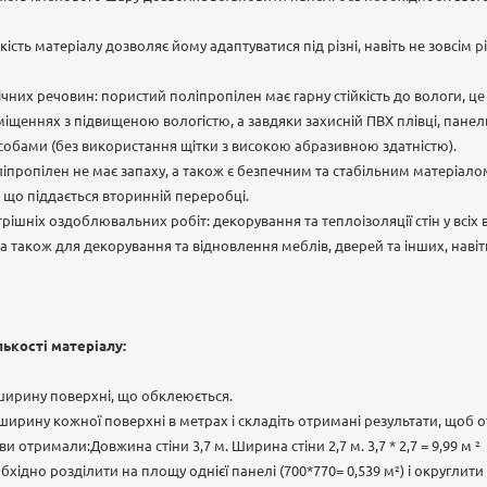
учкість матеріалу дозволяє йому адаптуватися під різні, навіть не зовсім 
мічних речовин: пористий поліпропілен має гарну стійкість до вологи, ц
міщеннях з підвищеною вологістю, а завдяки захисній ПВХ плівці, пане
бами (без використання щітки з високою абразивною здатністю).
ліпропілен не має запаху, а також є безпечним та стабільним матеріал
що піддається вторинній переробці.
трішніх оздоблювальних робіт: декорування та теплоізоляції стін у всіх
 також для декорування та відновлення меблів, дверей та інших, навіть
лькості матеріалу:
ширину поверхні, що обклеюється.
ирину кожної поверхні в метрах і складіть отримані результати, щоб 
и отримали:Довжина стіни 3,7 м. Ширина стіни 2,7 м. 3,7 * 2,7 = 9,99 м ²
ідно розділити на площу однієї панелі (700*770= 0,539 м²) і округлити у