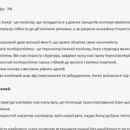
ру - 3%
 боку) - це полімер, що складається з довгих ланцюгів молекул вінілхло
еріалу стійкість до дії хімічних речовин, а за рахунок аморфності крис
оровий друк високої якості, що довго зберігає свою насиченість.
ого поліпропілену – це термопластичний полімер, його структура вкл
лену. Він має пористу структуру, завдяки чому має гарну термоізоляцію 
ористий поліпропілен також стійкий до вологи і хімічно інертний.
на основа з високим рівнем адгезії.
гає клейовий шар від пересихання та забруднення, легко знімається під
нелей:
й структурі матеріал має малу вагу, це полегшує транспортування (при ц
лення.
 пористий характер матеріалу, крім малої ваги, надає йому добрих тепло
ність клейового шару дозволяє встановити панелі без необхідності зас