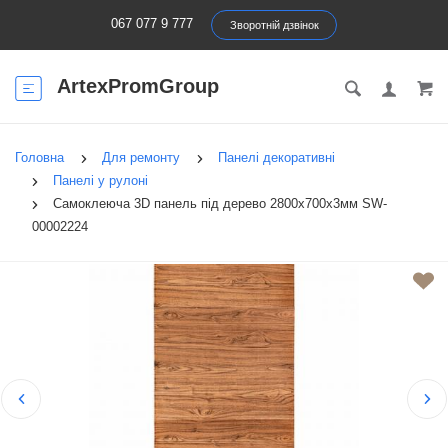
067 077 9 777
Зворотній дзвінок
ArtexPromGroup
Головна
Для ремонту
Панелі декоративні
Панелі у рулоні
Самоклеюча 3D панель під дерево 2800x700x3мм SW-
00002224