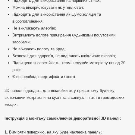
Підходять для використання на нерівних стінах;
Можна використовувати як утеплювач;
Підходять для використання як шумоізоляція та
вібропоглинання;
Не викликають алергію;
Витримують вологе прибирання будь-якими побутовими
засобами;
Не вбирають вологу та бруд;
Безпечні для здоров'я, не виділяють шкідливих випарів;
Підвищена зносостійкість, термін служби матеріалу понад 20
років;
Є всі необхідні сертифікати якості.
3D панелі підходять для поклейки як у приватному будинку,
включаючи мокрі зони на кухні та в санвузлі, так і в громадських
місцях.
Інструкція з монтажу самоклеючої декоративної 3D панелі:
Виміряти поверхню, на яку буде наклеєна панель;