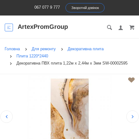
067 077 9 777
Зворотній дзвінок
ArtexPromGroup
Головна
Для ремонту
Декоративна плита
Плита 1220*2440
Декоративна ПВХ плита 1,22м х 2,44м х 3мм SW-00002595