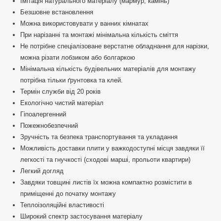
Імітація натурального матеріалу (мармур, камінь)
Безшовне встановлення
Можна використовувати у ванних кімнатах
При нарізанні та монтажі мінімальна кількість сміття
Не потрібне спеціалізоване верстатне обладнання для нарізки,
можна різати лобзиком або болгаркою
Мінімальна кількість будівельних матеріалів для монтажу
потрібна тільки ґрунтовка та клей.
Термін служби від 20 років
Екологічно чистий матеріал
Гіпоалергенний
Пожежнобезпечний
Зручність та безпека транспортування та укладання
Можливість доставки плити у важкодоступні місця завдяки її
легкості та гнучкості (сходові марші, прольоти квартири)
Легкий догляд
Завдяки товщині листів їх можна компактно розмістити в
приміщенні до початку монтажу
Теплоізоляційні властивості
Широкий спектр застосування матеріалу