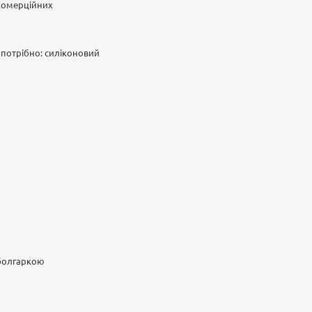
 комерційних
е потрібно: силіконовий
 болгаркою