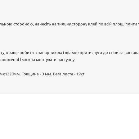
льною стороною, нанесіть на тильну сторону клей по всій площі плити
ту, краще робити з напарником і щільно притиснути до стіни за виста
оложенні і можна монтувати наступну.
мх1220мм. Товщина - 3 мм. Вага листа - 19кг