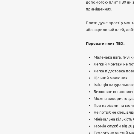
допомогою плит ПВХ ви з 
приміщеннях.
Плити дуже прості у монт
або акриловий клей, лобзи
Переваги плит ПВХ:
Маленька вага, гнучкі
Легкий монтаж не пот
Легка підготовка пове
Цільний малюнок
Імітація натуральног
Безшовне встановле
Можна використовува
При нарізанні та монт
Не потрібне спеціалі
Мінімальна кількість
Термін служби від 20 
Екологічно чистий ма