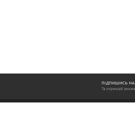
ПІДПИШИСЬ НА
Та отримай зниж
Компанія «АртексПромГруп» — національний виробник
та постачальник засобів індивідуального захисту, а
також багатьох інших товарів виробничої групи, так