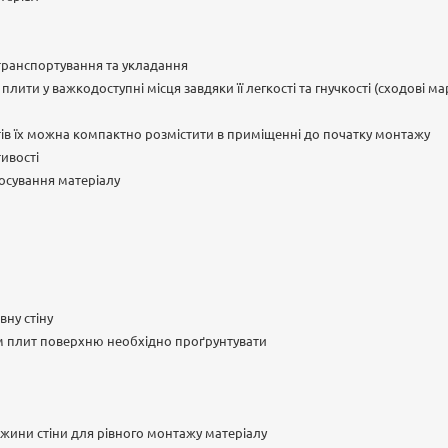
 транспортування та укладання
лити у важкодоступні місця завдяки її легкості та гнучкості (сходові м
ів їх можна компактно розмістити в приміщенні до початку монтажу
тивості
осування матеріалу
вну стіну
 плит поверхню необхідно проґрунтувати
вжини стіни для рівного монтажу матеріалу