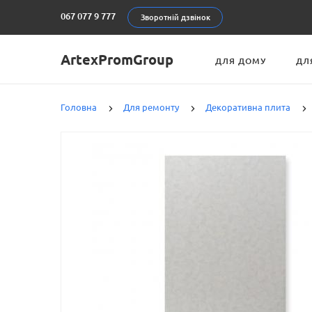
067 077 9 777
Зворотній дзвінок
ArtexPromGroup
ДЛЯ ДОМУ
ДЛ
Головна
Для ремонту
Декоративна плита