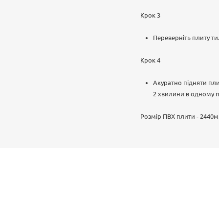
Крок 3
Переверніть плиту ти
Крок 4
Акуратно підняти пли
2 хвилини в одному п
Розмір ПВХ плити - 2440м