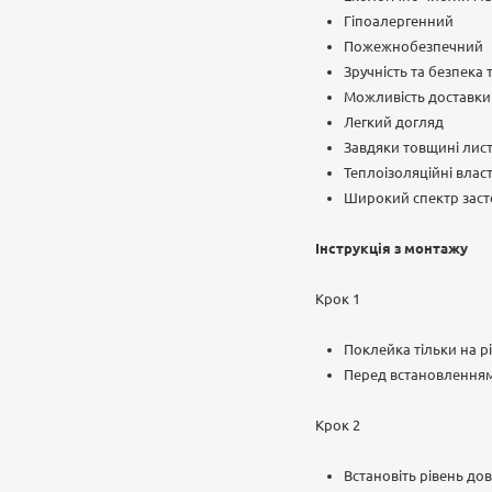
Гіпоалергенний
Пожежнобезпечний
Зручність та безпека
Можливість доставки п
Легкий догляд
Завдяки товщині лист
Теплоізоляційні влас
Широкий спектр заст
Інструкція з монтажу
Крок 1
Поклейка тільки на рі
Перед встановленням
Крок 2
Встановіть рівень до