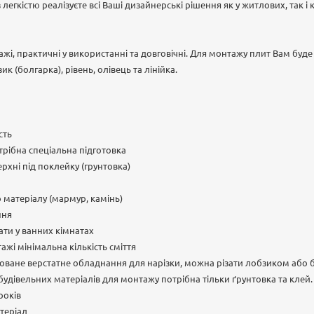
легкістю реалізуєте всі Ваші дизайнерські рішення як у житлових, так і
ажі, практичні у використанні та довговічні. Для монтажу плит Вам буд
к (болгарка), рівень, олівець та лінійка.
сть
рібна спеціальна підготовка
рхні під поклейку (грунтовка)
о матеріалу (мармур, камінь)
ння
ти у ванних кімнатах
ажі мінімальна кількість сміття
зоване верстатне обладнання для нарізки, можна різати лобзиком або
 будівельних матеріалів для монтажу потрібна тільки ґрунтовка та клей.
років
теріал