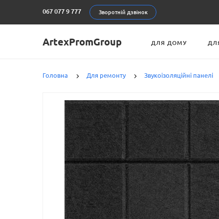
067 077 9 777
Зворотній дзвінок
ArtexPromGroup
ДЛЯ ДОМУ
ДЛ
Головна
Для ремонту
Звукоізоляційні панелі