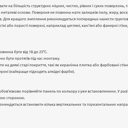
и на більшість структурно міцних, чистих, рівних і сухих поверхонь, т
о металеві основи. Поверхня не повинна мати залишків пилу, жиру, воск
в. Для кращого зчеплення рекомендується попередньо нанести грунтовк
кі або пористі поверхні, наприклад цегляні, кам’яні або фанерні стіни,
винна бути від 18 до 25°С.
но бути протягів під час монтажу.
 на деякі старі покриття, такі як керамічна плитка або фарбовані стін
рхні (найкраще підходять алкідні фарби).
ов’язково порівняйте панель по кольору з уже встановленими. У разі
ншою стороною.
омендується встановити кілька вертикальних та горизонтальних напр