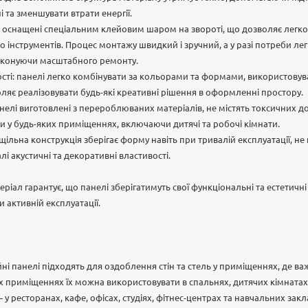
 та зменшувати втрати енергії.
 оснащені спеціальним клейовим шаром на звороті, що дозволяє легко
о інструментів. Процес монтажу швидкий і зручний, а у разі потреби ле
иконуючи масштабного ремонту.
ті: панелі легко комбінувати за кольорами та формами, використовуват
оляє реалізовувати будь-які креативні рішення в оформленні простору.
нелі виготовлені з перероблюваних матеріалів, не містять токсичних доб
 у будь-яких приміщеннях, включаючи дитячі та робочі кімнати.
щільна конструкція зберігає форму навіть при тривалій експлуатації, не 
і акустичні та декоративні властивості.
еріал гарантує, що панелі зберігатимуть свої функціональні та естетичні
и активній експлуатації.
ні панелі підходять для оздоблення стін та стель у приміщеннях, де ва
х приміщеннях їх можна використовувати в спальнях, дитячих кімнатах
 у ресторанах, кафе, офісах, студіях, фітнес-центрах та навчальних зак