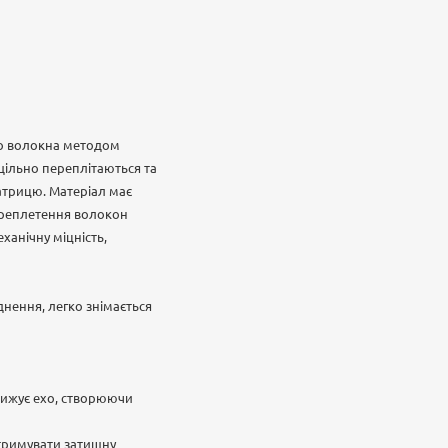
го волокна методом
ільно переплітаються та
атрицю. Матеріал має
переплетення волокон
ханічну міцність,
днення, легко знімається
знижує ехо, створюючи
дтримувати затишну