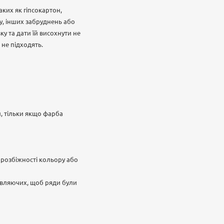
аких як гіпсокартон,
у, інших забруднень або
у та дати їй висохнути не
 не підходять.
и, тільки якщо фарба
 розбіжності кольору або
авляючих, щоб ряди були