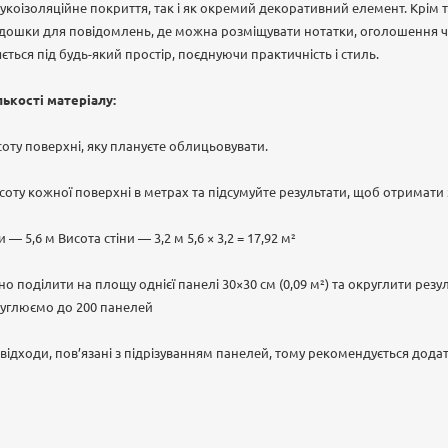
укоізоляційне покриття, так і як окремий декоративний елемент. Крім т
 дошки для повідомлень, де можна розміщувати нотатки, оголошення чи
яється під будь-який простір, поєднуючи практичність і стиль.
лькості матеріалу:
оту поверхні, яку плануєте облицьовувати.
ту кожної поверхні в метрах та підсумуйте результати, щоб отримати 
 5,6 м Висота стіни — 3,2 м 5,6 × 3,2 = 17,92 м²
поділити на площу однієї панелі 30×30 см (0,09 м²) та округлити резул
круглюємо до 200 панелей
відходи, пов’язані з підрізуванням панелей, тому рекомендується додат