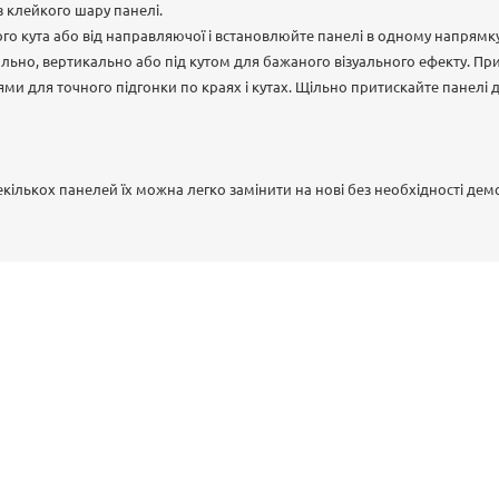
 з клейкого шару панелі.
го кута або від направляючої і встановлюйте панелі в одному напрямк
ьно, вертикально або під кутом для бажаного візуального ефекту. При 
и для точного підгонки по краях і кутах. Щільно притискайте панелі 
кількох панелей їх можна легко замінити на нові без необхідності дем