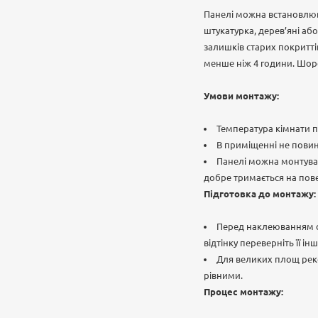
Панелі можна встановлюват
штукатурка, дерев’яні аб
залишків старих покритті
менше ніж 4 години. Шорст
Умови монтажу:
Температура кімнати по
В приміщенні не повин
Панелі можна монтувати
добре тримається на пове
Підготовка до монтажу:
Перед наклеюванням об
відтінку переверніть її і
Для великих площ рек
рівними.
Процес монтажу: