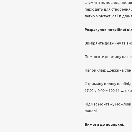
служити як повноцінне зв
підходять для створення
легко монтується і підган
Розрахунок потрібної кі
Виміряйте довжину та вис
Помножте довжину на висо
Наприклад: Довжина стіни —
Отриману площу необхідно 
17,92 ÷ 0,09 = 199,11 → о
Під час монтажу можливі 
панелі.
Вимоги до поверхні: