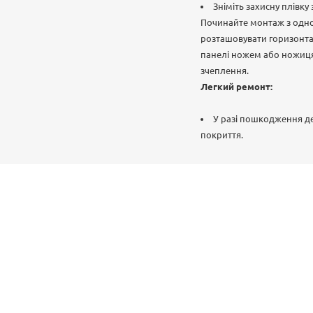
Зніміть захисну плівку
Починайте монтаж з одно
розташовувати горизонтал
панелі ножем або ножицям
зчеплення.
Легкий ремонт:
У разі пошкодження де
покриття.