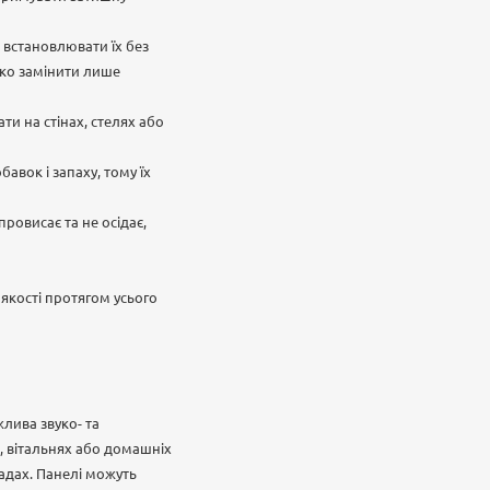
 встановлювати їх без
гко замінити лише
и на стінах, стелях або
авок і запаху, тому їх
провисає та не осідає,
 якості протягом усього
жлива звуко- та
, вітальнях або домашніх
ладах. Панелі можуть