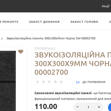
Акції
Я РЕМОНТУ
ЗАХИСТ ДИХАННЯ
ЗАХИСТ ГОЛОВИ
Звукоізоляційна панель 300х300х9мм Чорна SW-00002700
STICKER WALL
ЗВУКОІЗОЛЯЦІЙНА 
300Х300Х9ММ ЧОРН
00002700
ДО ПОРІВНЯННЯ
Самоклеючі звукоїзоляційні панелі
–це багато
функціональний матеріал, призначений для зниж
110.00
покращення акустики приміщення. Основу панел
поліефірний войлок, який забезпечує ефективну 