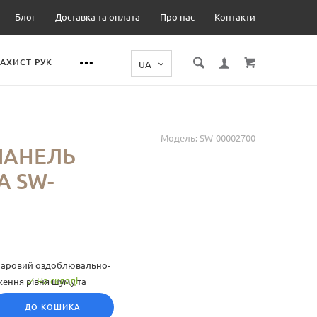
Блог
Доставка та оплата
Про нас
Контакти
ЗАХИСТ РУК
Модель:
SW-00002700
ПАНЕЛЬ
А SW-
шаровий оздоблювально-
На складі
ення рівня шуму та
ей становить пресований
ДО КОШИКА
звуко- й додаткову