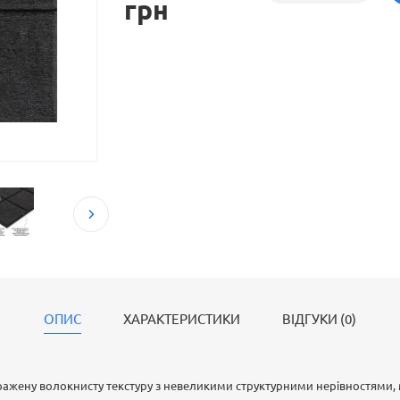
грн
теплоізоляцію, поєднуючи легку вагу з високою с
Завдяки клейовому шару панелі швидко монтуют
поверхня з виразним 3D-ефектом (під рейку або ц
властивості з сучасним декоративним виглядом.
ОПИС
ХАРАКТЕРИСТИКИ
ВІДГУКИ (0)
ражену волокнисту текстуру з невеликими структурними нерівностями, 