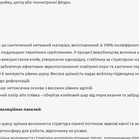
 рейку, цеглу або геометричні фігури.
 це синтетичний нетканий матеріал, виготовлений зі 100% поліефірно
з подальшим термічним скріпленням. У процесі виробництва волокна щ
 використання клеїв, утворюючи однорідну, стабільну за структурою м
 забезпечує ефективне звукопоглинання: повітряні пори та хаотичне 
і й знижують рівень шуму. Висока щільність надає войлоку підвищену ме
ь до деформацій.
р: нетоксична основа з високим рівнем адгезії.
ний папір або плівка – оберігає клейовий шар від пересихання та забру
ізоляційних панелей:
шуму: щільна волокниста структура панелі поглинає звукові хвилі та 
атмосферу для роботи, відпочинку чи розваг.
рідна волокниста структура матеріалу утримує тепло, допомагаючи пі