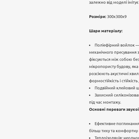
залежно від моделі імітує
Розміри:
300х300х9
Шари матеріалу:
Поліефірний войлок —
механічного пресування 
фіксуються між собою без
мікропористу будову, яка
розсіюють акустичні хвил
формостійкість і стійкіст
Подвійний клейовий ша
Захисний силіконізова
під час монтажу.
Основні переваги звуко
Ефективне поглинання 
більш тиху та комфортну 
Теплоізоляція: неодно