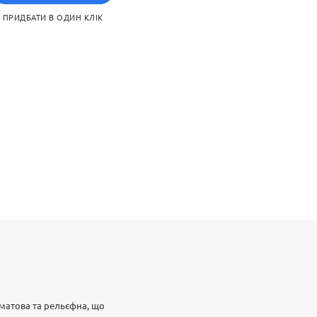
тійкістю до деформацій.
ПРИДБАТИ В ОДИН КЛІК
ься, а однотонна
еглу) поєднує технічні
матова та рельєфна, що