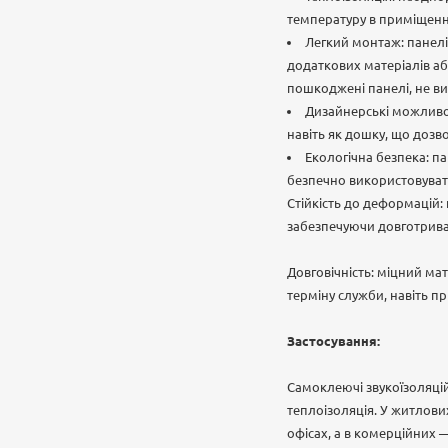
температуру в приміщенні
Легкий монтаж: панелі
додаткових матеріалів аб
пошкоджені панелі, не в
Дизайнерські можливос
навіть як дошку, що дозв
Екологічна безпека: па
безпечно використовувати
Стійкість до деформацій: 
забезпечуючи довготривал
Довговічність: міцний мат
терміну служби, навіть пр
Застосування:
Самоклеючі звукоїзоляцій
теплоізоляція. У житлови
офісах, а в комерційних —