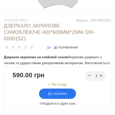
STICKER WALL
Модель:
SW-00001521
ДЗЕРКАЛО АКРИЛОВЕ
САМОКЛЕЮЧЕ 400*600ММ*2ММ SW-
00001521
ДО ПОРІВНЯННЯ
Дзеркало акрилове на клейовій основі
Акрилове дзеркало є
легким та ударостійким декоративним метеріалом. Виготовляється
з високоякісного акрилу, який забезпечує стійкість до пошкоджень.
590.00 грн
Широко застосовуються в дизайні інтер'єру, виставкових стендах,
торговому обладнанні та інших областях, де важливі легкість та
На складі
безпека матеріалу.
ДО КОШИКА
ПРИДБАТИ В ОДИН КЛІК