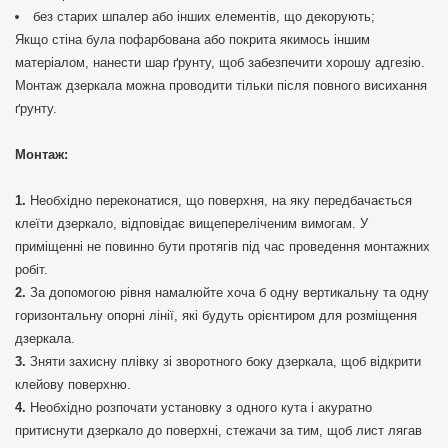
без старих шпалер або інших елементів, що декорують;
Якщо стіна була пофарбована або покрита якимось іншим
матеріалом, нанести шар ґрунту, щоб забезпечити хорошу адгезію.
Монтаж дзеркала можна проводити тільки після повного висихання
ґрунту.
Монтаж:
Необхідно переконатися, що поверхня, на яку передбачається
клеїти дзеркало, відповідає вищепереліченим вимогам. У
приміщенні не повинно бути протягів під час проведення монтажних
робіт.
За допомогою рівня намалюйте хоча б одну вертикальну та одну
горизонтальну опорні лінії, які будуть орієнтиром для розміщення
дзеркала.
Зняти захисну плівку зі зворотного боку дзеркала, щоб відкрити
клейову поверхню.
Необхідно розпочати установку з одного кута і акуратно
притиснути дзеркало до поверхні, стежачи за тим, щоб лист лягав