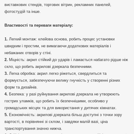
виставкових стендів, торгових вітрин, рекламних панелей,
фотостудій та інше.
Властивості та переваги матеріалу:
Легкий монтаж: клейова основа, робить процес установки
швидким і простим, не вимагаючи додаткових матеріалів і
небажаних отворів у стіні.
Міцність: акрил стійкий до ударів і ламається набагато рідше ніж
скло, що робить акрилові дзеркала безпечними.
Легка обробка: акрил легко ріжеться, свердлиться та
формується, забезпечуючи велику гнучкість у створенні різних
форм та дизайнів.
Безпека: у разі руйнування акрилові дзеркала не утворюють
гострих уламків, що робить їх безпечнішими, особливо у
громадських місцях та для використання у дитячих кімнатах.
Економічність: акрилові дзеркала більш доступні з точки зору
вартості, в порівнянні зі склом, і завдяки малій вазі, ціна
транспортування значно нижча.