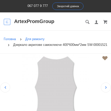
067 077 9 777
Зворотній дзвінок
ArtexPromGroup
Головна
Для ремонту
Дзеркало акрилове самоклеюче 400*600мм*2мм SW-00001521