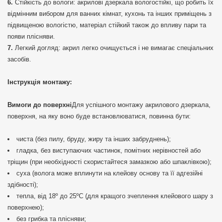
Стійкість до вологи: акрилові дзеркала вологостійкі, що робить їх
відмінним вибором для ванних кімнат, кухонь та інших приміщень з
підвищеною вологістю, матеріал стійкий також до впливу пари та
появи плісняви.
Легкий догляд: акрил легко очищується і не вимагає спеціальних
засобів.
Інструкція монтажу:
Вимоги до поверхні
Для успішного монтажу акрилового дзеркала,
поверхня, на яку воно буде встановлюватися, повинна бути:
чиста (без пилу, бруду, жиру та інших забруднень);
гладка, без виступаючих частинок, помітних нерівностей або
тріщин (при необхідності скористайтеся замазкою або шпаклівкою);
суха (волога може вплинути на клейову основу та її адгезійні
здібності);
тепла, від 18º до 25ºС (для кращого зчеплення клейового шару з
поверхнею);
без грибка та плісняви;