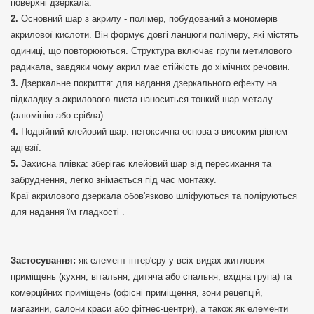
поверхні дзеркала.
Основний шар з акрилу - полімер, побудований з мономерів
акрилової кислоти. Він формує довгі ланцюги полімеру, які містять
одиниці, що повторюються. Структура включає групи метилового
радикала, завдяки чому акрил має стійкість до хімічних речовин.
Дзеркальне покриття: для надання дзеркального ефекту на
підкладку з акрилового листа наноситься тонкий шар металу
(алюмінію або срібла).
Подвійний клейовий шар: нетоксична основа з високим рівнем
адгезії.
Захисна плівка: зберігає клейовий шар від пересихання та
забруднення, легко знімається під час монтажу.
Краї акрилового дзеркала обов'язково шліфуються та поліруються
для надання їм гладкості .
Застосування:
як елемент інтер'єру у всіх видах житлових
приміщень (кухня, вітальня, дитяча або спальня, вхідна група) та
комерційних приміщень (офісні приміщення, зони рецепцій,
магазини, салони краси або фітнес-центри), а також як елементи