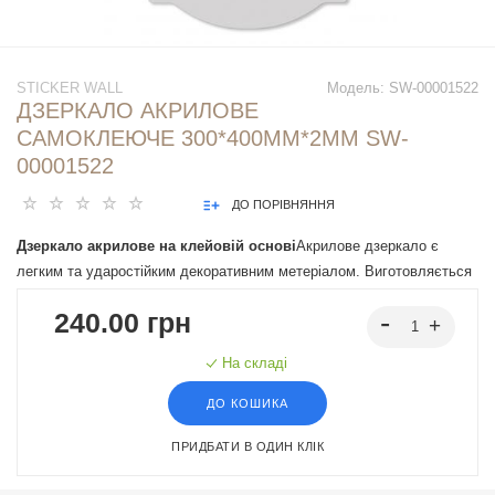
STICKER WALL
Модель:
SW-00001522
ДЗЕРКАЛО АКРИЛОВЕ
САМОКЛЕЮЧЕ 300*400ММ*2ММ SW-
00001522
ДО ПОРІВНЯННЯ
Дзеркало акрилове на клейовій основі
Акрилове дзеркало є
легким та ударостійким декоративним метеріалом. Виготовляється
з високоякісного акрилу, який забезпечує стійкість до пошкоджень.
240.00 грн
Широко застосовуються в дизайні інтер'єру, виставкових стендах,
торговому обладнанні та інших областях, де важливі легкість та
На складі
безпека матеріалу.
ДО КОШИКА
ПРИДБАТИ В ОДИН КЛІК