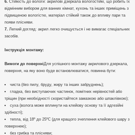
Стійкість до вологи: акрилові дзеркала вологостійкі, що робить їх
відмінним вибором для ванних кімнат, кухонь та інших приміщень з
підвищеною вологістю, матеріал стійкий також до впливу пари та
появи плісняви.
Легкий догляд: акрил легко очищується і не вимагає спеціальних
засобів.
Інструкція монтажу:
Вимоги до поверхні
Для успішного монтажу акрилового дзеркала,
поверхня, на яку воно буде встановлюватися, повинна бути:
чиста (без пилу, бруду, жиру та інших забруднень);
гладка, без виступаючих частинок, помітних нерівностей або
тріщин (при необхідності скористайтеся замазкою або шпаклівкою);
суха (волога може вплинути на клейову основу та її адгезійні
здібності);
тепла, від 18º до 25ºС (для кращого зчеплення клейового шару з
поверхнею);
без грибка та плісняви;