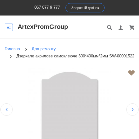
067 077 9 777
Зворотній дзвінок
ArtexPromGroup
Головна
Для ремонту
Дзеркало акрилове самоклеюче 300*400мм*2мм SW-00001522