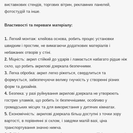
виставкових стендів, торгових вітрин, рекламних панелей,
фотостудій та інше.
Властивості та переваги матеріалу:
Легкий монтаж: клейова основа, робить процес установки
швидким і простим, не вимагаючи додаткових матеріалів і
небажаних отворів у стіні.
Міцність: акрил стійкий до ударів і ламається набагато рідше ніж
скло, що робить акрилові дзеркала безпечними.
Легка обробка: акрил легко ріжеться, свердлиться та
формується, забезпечуючи велику гнучкість у створенні різних
форм та дизайнів.
Безпека: у разі руйнування акрилові дзеркала не утворюють
гострих уламків, що робить їх безпечнішими, особливо у
громадських місцях та для використання у дитячих кімнатах.
Економічність: акрилові дзеркала більш доступні з точки зору
вартості, в порівнянні зі склом, і завдяки малій вазі, ціна
транспортування значно нижча.