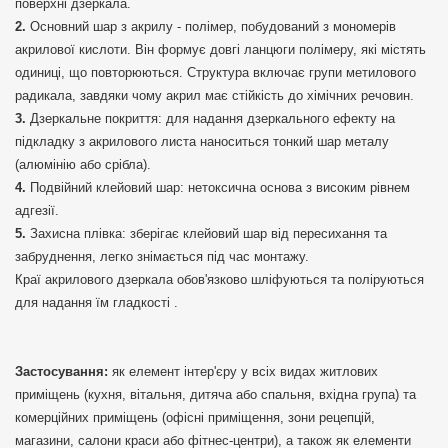
поверхні дзеркала.
Основний шар з акрилу - полімер, побудований з мономерів
акрилової кислоти. Він формує довгі ланцюги полімеру, які містять
одиниці, що повторюються. Структура включає групи метилового
радикала, завдяки чому акрил має стійкість до хімічних речовин.
Дзеркальне покриття: для надання дзеркального ефекту на
підкладку з акрилового листа наноситься тонкий шар металу
(алюмінію або срібла).
Подвійний клейовий шар: нетоксична основа з високим рівнем
адгезії.
Захисна плівка: зберігає клейовий шар від пересихання та
забруднення, легко знімається під час монтажу.
Краї акрилового дзеркала обов'язково шліфуються та поліруються
для надання їм гладкості .
Застосування:
як елемент інтер'єру у всіх видах житлових
приміщень (кухня, вітальня, дитяча або спальня, вхідна група) та
комерційних приміщень (офісні приміщення, зони рецепцій,
магазини, салони краси або фітнес-центри), а також як елементи