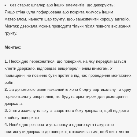
без старих шпалер або інших елементів, що декорують;
Якщо стіна була пофарбована або покрита якимось іншим
матеріалом, нанести шар ґрунту, щоб забезпечити хорошу адгезію.
Монтаж дзеркала можна проводити тільки після повного висихання
ґрунту.
Монтаж:
Необхідно переконатися, що поверхня, на яку передбачається
клеїти дзеркало, відповідає вищепереліченим вимогам. У
приміщенні не повинно бути протягів під час проведення монтажних
робіт.
За допомогою рівня намалюйте хоча б одну вертикальну та одну
горизонтальну опорні лінії, які будуть орієнтиром для розміщення
дзеркала.
Зняти захисну плівку зі зворотного боку дзеркала, щоб відкрити
клейову поверхню.
Необхідно розпочати установку з одного кута і акуратно
притиснути дзеркало до поверхні, стежачи за тим, щоб лист лягав