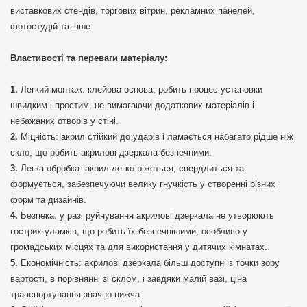
виставкових стендів, торгових вітрин, рекламних панелей,
фотостудій та інше.
Властивості та переваги матеріалу:
Легкий монтаж: клейова основа, робить процес установки
швидким і простим, не вимагаючи додаткових матеріалів і
небажаних отворів у стіні.
Міцність: акрил стійкий до ударів і ламається набагато рідше ніж
скло, що робить акрилові дзеркала безпечними.
Легка обробка: акрил легко ріжеться, свердлиться та
формується, забезпечуючи велику гнучкість у створенні різних
форм та дизайнів.
Безпека: у разі руйнування акрилові дзеркала не утворюють
гострих уламків, що робить їх безпечнішими, особливо у
громадських місцях та для використання у дитячих кімнатах.
Економічність: акрилові дзеркала більш доступні з точки зору
вартості, в порівнянні зі склом, і завдяки малій вазі, ціна
транспортування значно нижча.