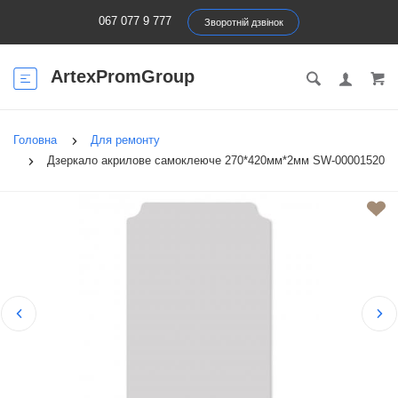
067 077 9 777
Зворотній дзвінок
ArtexPromGroup
Головна
Для ремонту
Дзеркало акрилове самоклеюче 270*420мм*2мм SW-00001520