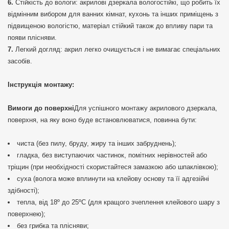
Стійкість до вологи: акрилові дзеркала вологостійкі, що робить їх
відмінним вибором для ванних кімнат, кухонь та інших приміщень з
підвищеною вологістю, матеріал стійкий також до впливу пари та
появи плісняви.
Легкий догляд: акрил легко очищується і не вимагає спеціальних
засобів.
Інструкція монтажу:
Вимоги до поверхні
Для успішного монтажу акрилового дзеркала,
поверхня, на яку воно буде встановлюватися, повинна бути:
чиста (без пилу, бруду, жиру та інших забруднень);
гладка, без виступаючих частинок, помітних нерівностей або
тріщин (при необхідності скористайтеся замазкою або шпаклівкою);
суха (волога може вплинути на клейову основу та її адгезійні
здібності);
тепла, від 18º до 25ºС (для кращого зчеплення клейового шару з
поверхнею);
без грибка та плісняви;