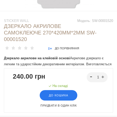
STICKER WALL
Модель:
SW-00001520
ДЗЕРКАЛО АКРИЛОВЕ
САМОКЛЕЮЧЕ 270*420ММ*2ММ SW-
00001520
ДО ПОРІВНЯННЯ
Дзеркало акрилове на клейовій основі
Акрилове дзеркало є
легким та ударостійким декоративним метеріалом. Виготовляється
з високоякісного акрилу, який забезпечує стійкість до пошкоджень.
240.00 грн
Широко застосовуються в дизайні інтер'єру, виставкових стендах,
торговому обладнанні та інших областях, де важливі легкість та
На складі
безпека матеріалу.
ДО КОШИКА
ПРИДБАТИ В ОДИН КЛІК