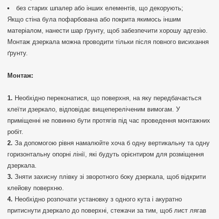
без старих шпалер або інших елементів, що декорують;
Якщо стіна була пофарбована або покрита якимось іншим
матеріалом, нанести шар ґрунту, щоб забезпечити хорошу адгезію.
Монтаж дзеркала можна проводити тільки після повного висихання
ґрунту.
Монтаж:
Необхідно переконатися, що поверхня, на яку передбачається
клеїти дзеркало, відповідає вищепереліченим вимогам. У
приміщенні не повинно бути протягів під час проведення монтажних
робіт.
За допомогою рівня намалюйте хоча б одну вертикальну та одну
горизонтальну опорні лінії, які будуть орієнтиром для розміщення
дзеркала.
Зняти захисну плівку зі зворотного боку дзеркала, щоб відкрити
клейову поверхню.
Необхідно розпочати установку з одного кута і акуратно
притиснути дзеркало до поверхні, стежачи за тим, щоб лист лягав