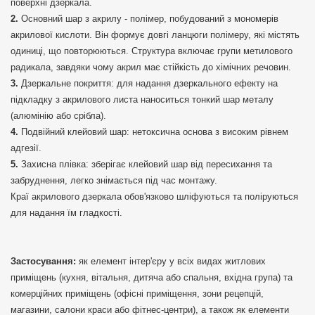
поверхні дзеркала.
Основний шар з акрилу - полімер, побудований з мономерів
акрилової кислоти. Він формує довгі ланцюги полімеру, які містять
одиниці, що повторюються. Структура включає групи метилового
радикала, завдяки чому акрил має стійкість до хімічних речовин.
Дзеркальне покриття: для надання дзеркального ефекту на
підкладку з акрилового листа наноситься тонкий шар металу
(алюмінію або срібла).
Подвійний клейовий шар: нетоксична основа з високим рівнем
адгезії.
Захисна плівка: зберігає клейовий шар від пересихання та
забруднення, легко знімається під час монтажу.
Краї акрилового дзеркала обов'язково шліфуються та поліруються
для надання їм гладкості.
Застосування:
як елемент інтер'єру у всіх видах житлових
приміщень (кухня, вітальня, дитяча або спальня, вхідна група) та
комерційних приміщень (офісні приміщення, зони рецепцій,
магазини, салони краси або фітнес-центри), а також як елементи